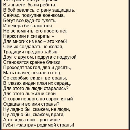
Вы знаете, были ребята,
В бой рвались, страну защищать,
Сейчас, подкупив военкома,
Бегут все куда-то гулять.
И вечера без алкоголя
Не вспомнить, его просто нет,
Наркотики и сигареты –
Для многих из нас – это хлеб!
Семью создавать не желая,
Традиции предков забыв,
Друг с другом, подруга с подругой
Становятся крайне близки.
Проходят так гол, два и десять,
Мать плачет, печален отец,
Со скорбью глядят ветераны,
В глазах виден плач их сердец.
Для этого ль люди старались?
Для этого ль жизни свои
С сорок первого по сорок пятый
Отдавали во имя страны?
Ну ладно бы, скажем, не люди,
Ну ладно бы, скажем, враги,
А то ведь свои – россияне
Губят «завтра» родимой страны!