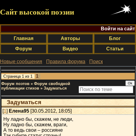
Сайт высокой поэзии
Войти на сайт
Главная
Авторы
Блог
Форум
Видео
Статьи
Новые сообщения
·
Правила форума
·
Поиск
;
1
Страница
1
из
1
Форум поэтов
»
Форум свободной
публикации стихов
»
Задуматься
Задуматься
[
1
]
Елена95
[30.05.2012, 18:05]
Ну ладно бы, скажем, не люди,
Ну ладно бы, скажем, враги,
А то ведь свои – россияне
Так губите статус страны!