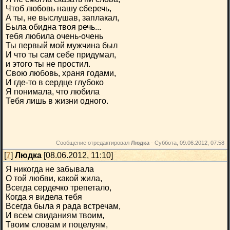
Чтоб любовь нашу сберечь,
А ты, не выслушав, заплакал,
Была обидна твоя речь...
тебя любила очень-очень
Ты первый мой мужчина был
И что ты сам себе придумал,
и этого ты не простил.
Свою любовь, храня годами,
И где-то в сердце глубоко
Я понимала, что любила
Тебя лишь в жизни одного.
Сообщение отредактировал
Людка
-
Суббота, 09.06.2012, 07:58
[
7
]
Людка
[08.06.2012, 11:10]
Я никогда не забывала
О той любви, какой жила,
Всегда сердечко трепетало,
Когда я видела тебя
Всегда была я рада встречам,
И всем свиданиям твоим,
Твоим словам и поцелуям,