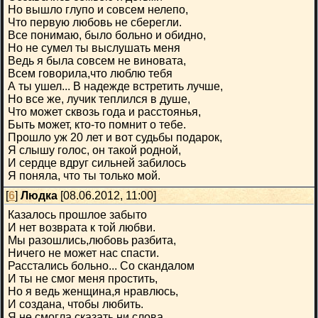
Но вышло глупо и совсем нелепо,
Что первую любовь не сберегли.
Все понимаю, было больно и обидно,
Но не сумел ты выслушать меня
Ведь я была совсем не виновата,
Всем говорила,что люблю тебя
А ты ушел... В надежде встретить лучше,
Но все же, лучик теплился в душе,
Что может сквозь года и расстоянья,
Быть может, кто-то помнит о тебе.
Прошло уж 20 лет и вот судьбы подарок,
Я слышу голос, он такой родной,
И сердце вдруг сильней забилось
Я поняла, что ты только мой.
[
6
]
Людка
[08.06.2012, 11:00]
Казалось прошлое забыто
И нет возврата к той любви.
Мы разошлись,любовь разбита,
Ничего не может нас спасти.
Расстались больно... Со скандалом
И ты не смог меня простить,
Но я ведь женщина,я нравлюсь,
И создана, чтобы любить.
Я не смогла сказать ни слова,