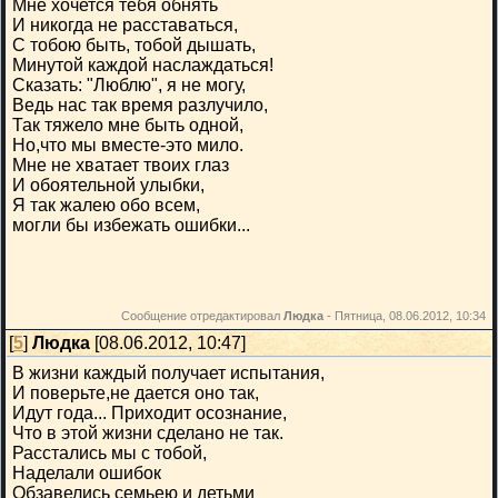
Мне хочется тебя обнять
И никогда не расставаться,
С тобою быть, тобой дышать,
Минутой каждой наслаждаться!
Сказать: "Люблю", я не могу,
Ведь нас так время разлучило,
Так тяжело мне быть одной,
Но,что мы вместе-это мило.
Мне не хватает твоих глаз
И обоятельной улыбки,
Я так жалею обо всем,
могли бы избежать ошибки...
Сообщение отредактировал
Людка
-
Пятница, 08.06.2012, 10:34
[
5
]
Людка
[08.06.2012, 10:47]
В жизни каждый получает испытания,
И поверьте,не дается оно так,
Идут года... Приходит осознание,
Что в этой жизни сделано не так.
Расстались мы с тобой,
Наделали ошибок
Обзавелись семьею и детьми