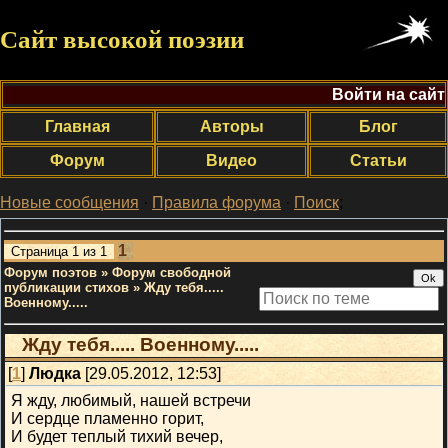
Сайт высокой поэзии
Войти на сайт
Главная
Авторы
Блог
Форум
Видео
Статьи
Новые сообщения
·
Правила форума
·
Поиск
;
1
Страница
1
из
1
Форум поэтов
»
Форум свободной
публикации стихов
»
Жду тебя.....
Военному.....
Жду тебя..... Военному.....
[
1
]
Людка
[29.05.2012, 12:53]
Я жду, любимый, нашей встречи
И сердце пламенно горит,
И будет теплый тихий вечер,