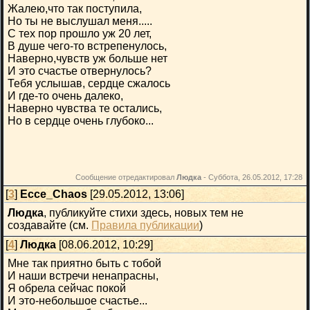
Жалею,что так поступила,
Но ты не выслушал меня.....
С тех пор прошло уж 20 лет,
В душе чего-то встрепенулось,
Наверно,чувств уж больше нет
И это счастье отвернулось?
Тебя услышав, сердце сжалось
И где-то очень далеко,
Наверно чувства те остались,
Но в сердце очень глубоко...
Сообщение отредактировал
Людка
-
Суббота, 26.05.2012, 17:28
[
3
]
Ecce_Chaos
[29.05.2012, 13:06]
Людка
, публикуйте стихи здесь, новых тем не
создавайте (см.
Правила публикации
)
[
4
]
Людка
[08.06.2012, 10:29]
Мне так приятно быть с тобой
И наши встречи ненапрасны,
Я обрела сейчас покой
И это-небольшое счастье...