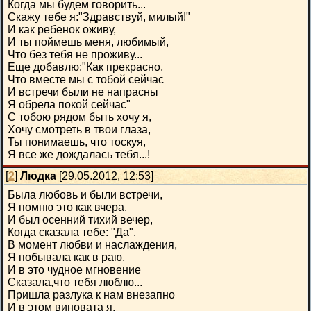
Когда мы будем говорить...
Скажу тебе я:"Здравствуй, милый!"
И как ребенок оживу,
И ты поймешь меня, любимый,
Что без тебя не проживу...
Еще добавлю:"Как прекрасно,
Что вместе мы с тобой сейчас
И встречи были не напрасны
Я обрела покой сейчас"
С тобою рядом быть хочу я,
Хочу смотреть в твои глаза,
Ты понимаешь, что тоскуя,
Я все же дождалась тебя...!
[
2
]
Людка
[29.05.2012, 12:53]
Была любовь и были встречи,
Я помню это как вчера,
И был осенний тихий вечер,
Когда сказала тебе: "Да".
В момент любви и наслаждения,
Я побывала как в раю,
И в это чудное мгновение
Сказала,что тебя люблю...
Пришла разлука к нам внезапно
И в этом виновата я,