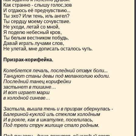
Как странно - слышу голос,зов
И отдаюсь её предчувствию...
Ты эхо? Или тень, иль ангел?
Ты сердцу моему сочувствие.
Не уходи, летай со мной,
Я поделю небесный кров,
Ты белым вестником побудь,
Давай играть лучами слов,
Не улетай, мне дописать осталось чуть.
Призрак-корифейка.
Колеблется печаль, последний отзвук боли...
Танцуют станы девы под меланхолию юдоли.
Последний танец корифейки
застынет в тишине…
И вот играет марш
в холодной синеве…
Застыла, вышла тень и в призрак обернулась -
Балериной-куклой иль стеклом холодным
И в рояле, как в шкатулке, поселилась,
Под трели струн жилище стало родным.