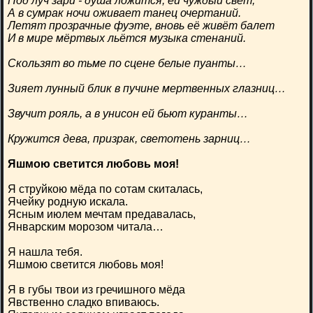
Под луч зари - душа ложится, ей чуждый свет,
А в сумрак ночи оживает танец очертаний.
Летят прозрачные фуэте, вновь её живёт балет
И в мире мёртвых льётся музыка стенаний.
Скользят во тьме по сцене белые пуанты…
Зияет лунный блик в пучине мертвенных глазниц…
Звучит рояль, а в унисон ей бьют куранты…
Кружится дева, призрак, светотень зарниц…
Яшмою светится любовь моя!
Я струйкою мёда по сотам скиталась,
Ячейку родную искала.
Ясным июлем мечтам предавалась,
Январским морозом читала…
Я нашла тебя.
Яшмою светится любовь моя!
Я в губы твои из гречишного мёда
Явственно сладко впиваюсь.