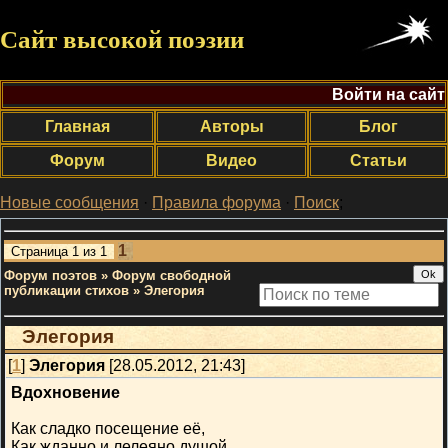
Сайт высокой поэзии
Войти на сайт
Главная
Авторы
Блог
Форум
Видео
Статьи
Новые сообщения
·
Правила форума
·
Поиск
;
1
Страница
1
из
1
Форум поэтов
»
Форум свободной
публикации стихов
»
Элегория
Элегория
[
1
]
Элегория
[28.05.2012, 21:43]
Вдохновение
Как сладко посещение её,
Как жданно и лелеяно душой.