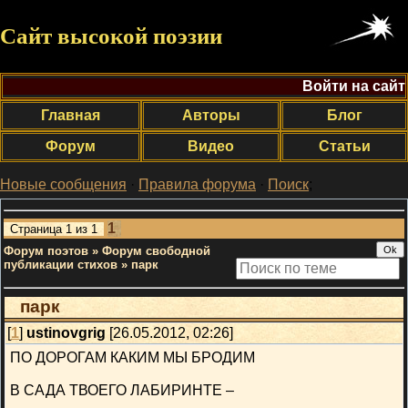
Сайт высокой поэзии
Войти на сайт
Главная
Авторы
Блог
Форум
Видео
Статьи
Новые сообщения
·
Правила форума
·
Поиск
;
1
Страница
1
из
1
Форум поэтов
»
Форум свободной
публикации стихов
»
парк
парк
[
1
]
ustinovgrig
[26.05.2012, 02:26]
ПО ДОРОГАМ КАКИМ МЫ БРОДИМ
В САДА ТВОЕГО ЛАБИРИНТЕ –