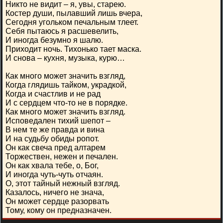
Никто не видит – я, увы, старею.
Костер души, пылавший лишь вчера,
Сегодня угольком печальным тлеет.
Себя пытаюсь я расшевелить,
И иногда безумно я шалю.
Приходит ночь. Тихонько тает маска.
И снова – кухня, музыка, курю…
Как много может значить взгляд,
Когда глядишь тайком, украдкой,
Когда и счастлив и не рад
И с сердцем что-то не в порядке.
Как много может значить взгляд.
Исповедален тихий шепот –
В нем те же правда и вина
И на судьбу обиды ропот.
Он как свеча пред алтарем
Торжествен, нежен и печален.
Он как хвала тебе, о, Бог,
И иногда чуть-чуть отчаян.
О, этот тайный нежный взгляд.
Казалось, ничего не знача,
Он может сердце разорвать
Тому, кому он предназначен.