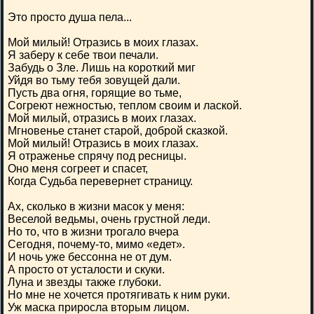
Это просто душа пела...
Мой милый! Отразись в моих глазах.
Я заберу к себе твои печали.
Забудь о Зле. Лишь на короткий миг
Уйдя во тьму тебя зовущей дали.
Пусть два огня, горящие во тьме,
Согреют нежностью, теплом своим и лаской.
Мой милый, отразись в моих глазах.
Мгновенье станет старой, доброй сказкой.
Мой милый! Отразись в моих глазах.
Я отраженье спрячу под ресницы.
Оно меня согреет и спасет,
Когда Судьба перевернет страницу.
Ах, сколько в жизни масок у меня:
Веселой ведьмы, очень грустной леди.
Но то, что в жизни трогало вчера
Сегодня, почему-то, мимо «едет».
И ночь уже бессонна не от дум.
А просто от усталости и скуки.
Луна и звезды также глубоки.
Но мне не хочется протягивать к ним руки.
Уж маска приросла вторым лицом.