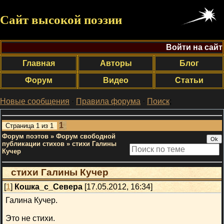
Сайт высокой поэзии
Войти на сайт
Главная
Авторы
Блог
Форум
Видео
Статьи
Новые сообщения
·
Правила форума
·
Поиск
;
1
Страница
1
из
1
Форум поэтов
»
Форум свободной
публикации стихов
»
стихи Галины
Кучер
стихи Галины Кучер
[
1
]
Кошка_с_Севера
[17.05.2012, 16:34]
Галина Кучер.
Это не стихи.