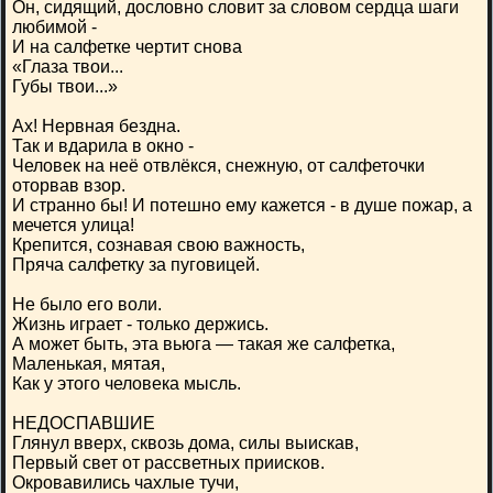
Он, сидящий, дословно словит за словом сердца шаги
любимой -
И на салфетке чертит снова
«Глаза твои...
Губы твои...»
Ах! Нервная бездна.
Так и вдарила в окно -
Человек на неё отвлёкся, снежную, от салфеточки
оторвав взор.
И странно бы! И потешно ему кажется - в душе пожар, а
мечется улица!
Крепится, сознавая свою важность,
Пряча салфетку за пуговицей.
Не было его воли.
Жизнь играет - только держись.
А может быть, эта вьюга — такая же салфетка,
Маленькая, мятая,
Как у этого человека мысль.
НЕДОСПАВШИЕ
Глянул вверх, сквозь дома, силы выискав,
Первый свет от рассветных приисков.
Окровавились чахлые тучи,