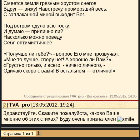
Смеется земля грязным хрустом снегов
Вдруг — вижу! Навстречу, промерзший весь,
С заплаканной миной выходит Бог.
Под ветром сдуло всю тоску,
И думаю — прилично ли?
Насколько можно поведу
Себя оптимистичнее.
«Получше ли тебе?» - вопрос Его мне прозвучал.
«Мне то лучше, спору нет! А хорошо ли Вам?»
«Грустно только, и всего, - ничего личного, -
Одичаю скоро с вами! В остальном — отлично!»
Сообщение отредактировал
TVA_pro
-
Воскресенье, 13.05.2012, 14:35
[
2
]
TVA_pro
[13.05.2012, 19:24]
Здравствуйте. Скажите пожалуйста, каково Ваше
мнение об этих стихах? Буду очень признателен
1
Страница
1
из
1