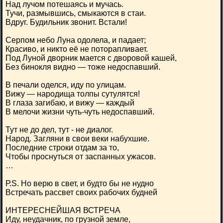
Над лучом потешаясь и мучась.
Тучи, размывшись, смыкаются в стаи.
Вдруг. Будильник звонит. Встали!
Серпом небо Луна одолела, и падает;
Красиво, и никто её не поторапливает.
Под Луной дворник мается с дворовой кашей,
Без бинокля видно — тоже недоспавший.
В печали оделся, иду по улицам.
Вижу — народища толпы сутулятся!
В глаза загибаю, и вижу — каждый
В мелочи жизни чуть-чуть недоспавший.
Тут не до дел, тут - не диалог.
Народ. Загляни в свои веки набухшие.
Последние строки отдам за то,
Чтобы проснуться от заспанных ужасов.
…
Р.S. Но верю в свет, и будто бы не нудно
Встречать рассвет своих рабочих будней
ИНТЕРЕСНЕЙШАЯ ВСТРЕЧА
Иду, неудачник, по грузной земле,