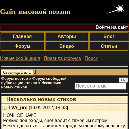
Сайт высокой поэзии
Войти на сайт
Главная
Авторы
Блог
Форум
Видео
Статьи
Новые сообщения
·
Правила форума
·
Поиск
;
1
Страница
1
из
1
Форум поэтов
»
Форум свободной
публикации стихов
»
Несколько
новых стихов
Несколько новых стихов
[
1
]
TVA_pro
[13.05.2012, 14:33]
НОЧНОЕ КАФЕ
Редкие пешеходы, снег валит с тяжелым ветром -
Нечего делать в старинном городе маленькому человеку.