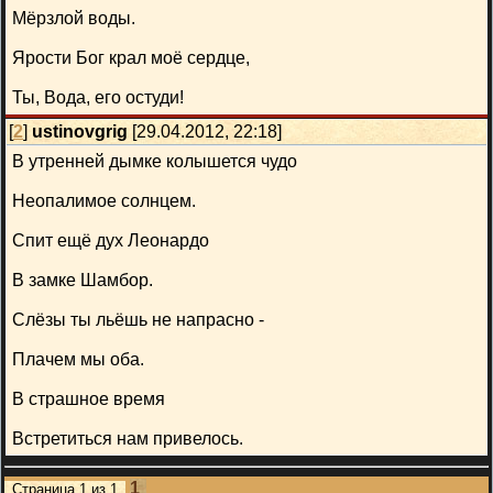
Мёрзлой воды.
Ярости Бог крал моё сердце,
Ты, Вода, его остуди!
[
2
]
ustinovgrig
[29.04.2012, 22:18]
В утренней дымке колышется чудо
Неопалимое солнцем.
Спит ещё дух Леонардо
В замке Шамбор.
Слёзы ты льёшь не напрасно -
Плачем мы оба.
В страшное время
Встретиться нам привелось.
1
Страница
1
из
1