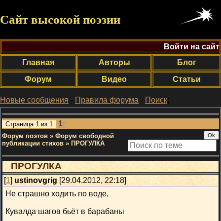
Сайт высокой поэзии
Войти на сайт
Главная
Авторы
Блог
Форум
Видео
Статьи
Новые сообщения
·
Правила форума
·
Поиск
;
1
Страница
1
из
1
Форум поэтов
»
Форум свободной
публикации стихов
»
ПРОГУЛКА
ПРОГУЛКА
[
1
]
ustinovgrig
[29.04.2012, 22:18]
Не страшно ходить по воде,
Кувалда шагов бьёт в барабаны