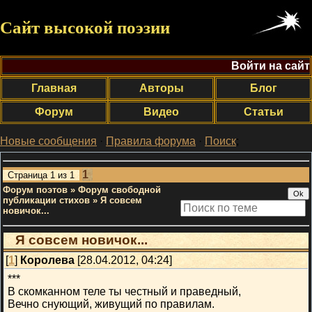
Сайт высокой поэзии
Войти на сайт
Главная
Авторы
Блог
Форум
Видео
Статьи
Новые сообщения
·
Правила форума
·
Поиск
;
1
Страница
1
из
1
Форум поэтов
»
Форум свободной
публикации стихов
»
Я совсем
новичок...
Я совсем новичок...
[
1
]
Королева
[28.04.2012, 04:24]
***
В скомканном теле ты честный и праведный,
Вечно снующий, живущий по правилам.