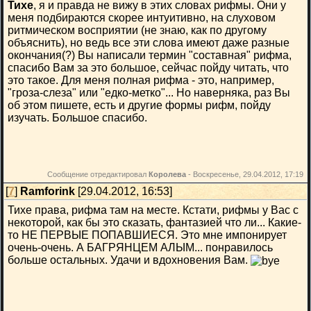
Тихе
, я и правда не вижу в этих словах рифмы. Они у
меня подбираются скорее интуитивно, на слуховом
ритмическом восприятии (не знаю, как по другому
объяснить), но ведь все эти слова имеют даже разные
окончания(?) Вы написали термин "составная" рифма,
спасибо Вам за это большое, сейчас пойду читать, что
это такое. Для меня полная рифма - это, например,
"гроза-слеза" или "едко-метко"... Но наверняка, раз Вы
об этом пишете, есть и другие формы рифм, пойду
изучать. Большое спасибо.
Сообщение отредактировал
Королева
-
Воскресенье, 29.04.2012, 17:19
[
7
]
Ramforink
[29.04.2012, 16:53]
Тихе права, рифма там на месте. Кстати, рифмы у Вас с
некоторой, как бы это сказать, фантазией что ли... Какие-
то НЕ ПЕРВЫЕ ПОПАВШИЕСЯ. Это мне импонирует
очень-очень. А БАГРЯНЦЕМ АЛЫМ... понравилось
больше остальных. Удачи и вдохновения Вам.