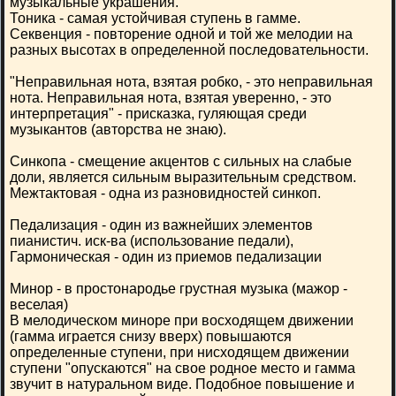
музыкальные украшения.
Тоника - самая устойчивая ступень в гамме.
Секвенция - повторение одной и той же мелодии на
разных высотах в определенной последовательности.
"Неправильная нота, взятая робко, - это неправильная
нота. Неправильная нота, взятая уверенно, - это
интерпретация" - присказка, гуляющая среди
музыкантов (авторства не знаю).
Синкопа - смещение акцентов с сильных на слабые
доли, является сильным выразительным средством.
Межтактовая - одна из разновидностей синкоп.
Педализация - один из важнейших элементов
пианистич. иск-ва (использование педали),
Гармоническая - один из приемов педализации
Минор - в простонародье грустная музыка (мажор -
веселая)
В мелодическом миноре при восходящем движении
(гамма играется снизу вверх) повышаются
определенные ступени, при нисходящем движении
ступени "опускаются" на свое родное место и гамма
звучит в натуральном виде. Подобное повышение и