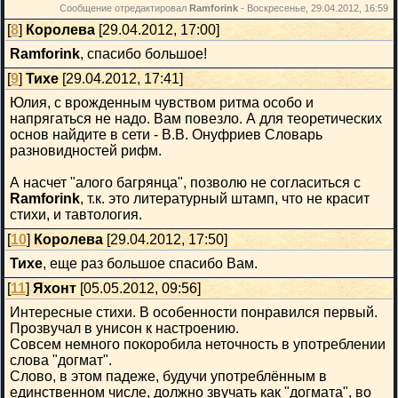
Сообщение отредактировал
Ramforink
-
Воскресенье, 29.04.2012, 16:59
[
8
]
Королева
[29.04.2012, 17:00]
Ramforink
, спасибо большое!
[
9
]
Тихе
[29.04.2012, 17:41]
Юлия, с врожденным чувством ритма особо и
напрягаться не надо. Вам повезло. А для теоретических
основ найдите в сети - В.В. Онуфриев Словарь
разновидностей рифм.
А насчет "алого багрянца", позволю не согласиться с
Ramforink
, т.к. это литературный штамп, что не красит
стихи, и тавтология.
[
10
]
Королева
[29.04.2012, 17:50]
Тихе
, еще раз большое спасибо Вам.
[
11
]
Яхонт
[05.05.2012, 09:56]
Интересные стихи. В особенности понравился первый.
Прозвучал в унисон к настроению.
Совсем немного покоробила неточность в употреблении
слова "догмат".
Слово, в этом падеже, будучи употреблённым в
единственном числе, должно звучать как "догмата", во