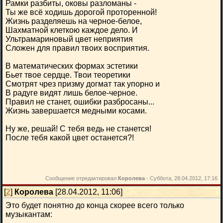
Рамки разбиты, оковы разломаны -
Ты же всё ходишь дорогой проторенной!
Жизнь разделяешь на черное-белое,
Шахматной клеткою каждое дело. И
Ультрамариновый цвет неприятия
Сложен для правил твоих восприятия.
В математических формах эстетики
Бьет твое сердце. Твои теоретики
Смотрят чрез призму догмат так упорно и
В радуге видят лишь белое-черное.
Правил не станет, ошибки разбросаны...
Жизнь завершается медными косами.
Ну же, решай! С тебя ведь не станется!
После тебя какой цвет останется?!
Сообщение отредактировал
Королева
-
Суббота, 28.04.2012, 17:16
[
2
]
Королева
[28.04.2012, 11:06]
Это будет понятно до конца скорее всего только
музыкантам: