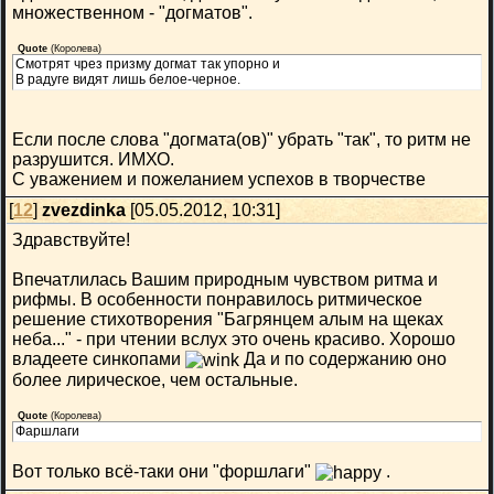
множественном - "догматов".
Quote
(
Королева
)
Смотрят чрез призму догмат так упорно и
В радуге видят лишь белое-черное.
Если после слова "догмата(ов)" убрать "так", то ритм не
разрушится. ИМХО.
С уважением и пожеланием успехов в творчестве
[
12
]
zvezdinka
[05.05.2012, 10:31]
Здравствуйте!
Впечатлилась Вашим природным чувством ритма и
рифмы. В особенности понравилось ритмическое
решение стихотворения "Багрянцем алым на щеках
неба..." - при чтении вслух это очень красиво. Хорошо
владеете синкопами
Да и по содержанию оно
более лирическое, чем остальные.
Quote
(
Королева
)
Фаршлаги
Вот только всё-таки они "форшлаги"
.