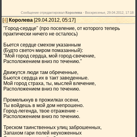
Сообщение отредактировал
Королева
-
Воскресенье, 29.04.2012, 17:18
[
4
]
Королева
[29.04.2012, 05:17]
"Город-сердце" (про поселение, от которого теперь
практически ничего не осталось)
Бьется сердце смехом указанным
(Будто светоч миром помазанный):
"Мой город сердца, мой город-свечение,
Расположением вниз по течению."
Движутся люди там обреченные,
Бьются сердца их в такт заведенные.
Мой город страха, ты, мыслей влечение,
Расположением вниз по течению.
Промелькнув в прожилках осени,
Ты войдешь в мой дом непрошено.
Город-легенда, твое отражение -
Расположением вниз по течению.
Треском таинственных улиц заброшенных,
Запахом гари полей неухоженных