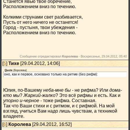
Станется явью твоё обречение,
Расположением вниз по течению.
Колкими струнами свет разбивается,
Пусть от него ничего не останется!
Город - пустыня, твои убеждения -
Расположением вниз по течению.
Сообщение отредактировал
Королева
-
Воскресенье, 29.04.2012, 05:40
[
5
]
Тихе
[29.04.2012, 14:06]
Quote
(
Королева
)
оно, как и первое, основано только на ритме (без рифм):
Юлия, по-Вашему
неба-мне бы
- не рифма? Или
дома-
кто мы
?
Жаркий-жалко
? Это всё рифмы и есть. Как и
упорно и-черное
- тоже рифма. Составная.
Так что Ваши стихи и с ритмом, и с рифмой. На мой
взгляд, учиться Вам надо лишь чувствам, а техникой
владеете.
[
6
]
Королева
[29.04.2012, 16:52]