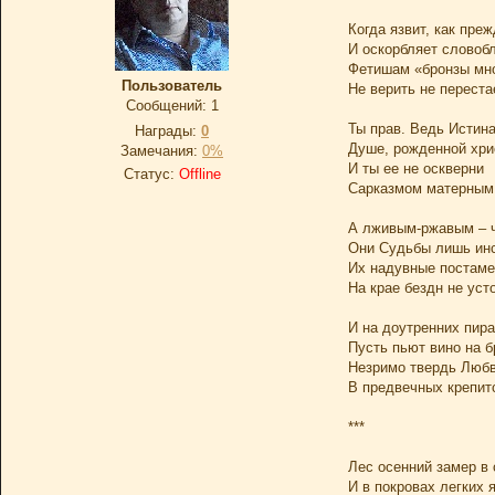
Когда язвит, как пре
И оскорбляет словоб
Фетишам «бронзы мно
Пользователь
Не верить не переста
Сообщений:
1
Ты прав. Ведь Истин
Награды:
0
Душе, рожденной хри
Замечания:
0%
И ты ее не оскверни
Статус:
Offline
Сарказмом матерным 
А лживым-ржавым – ч
Они Судьбы лишь ин
Их надувные постам
На крае бездн не усто
И на доутренних пир
Пусть пьют вино на 
Незримо твердь Люб
В предвечных крепит
***
Лес осенний замер в
И в покровах легких 