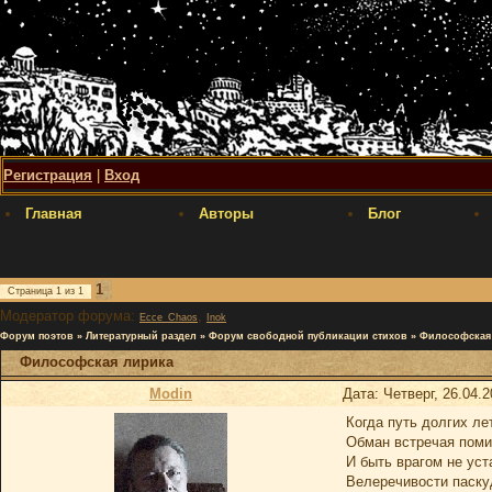
Регистрация
|
Вход
Главная
Авторы
Блог
1
Страница
1
из
1
Модератор форума:
,
Ecce_Chaos
Inok
Форум поэтов
»
Литературный раздел
»
Форум свободной публикации стихов
»
Философская
Философская лирика
Modin
Дата: Четверг, 26.04.
Когда путь долгих ле
Обман встречая поми
И быть врагом не ус
Велеречивости паску