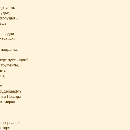
жде, ложь
лудье,
гопудья»,
ешь,
а сродни
стианкой,
подранка,
ерт пусть брат!
струменты,
енты
ят,
ах
брудершафты,
ви и Правды
ся мирах.
 созерцаньи
янтаря