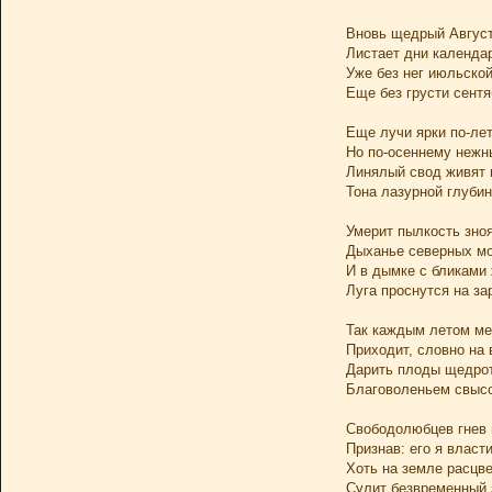
Вновь щедрый Август
Листает дни календа
Уже без нег июльской
Еще без грусти сентя
Еще лучи ярки по-ле
Но по-осеннему нежн
Линялый свод живят 
Тона лазурной глубин
Умерит пылкость зно
Дыханье северных мо
И в дымке с бликам
Луга проснутся на за
Так каждым летом ме
Приходит, словно на 
Дарить плоды щедрот
Благоволеньем свысо
Свободолюбцев гнев 
Признав: его я власти
Хоть на земле расцв
Сулит безвременный 