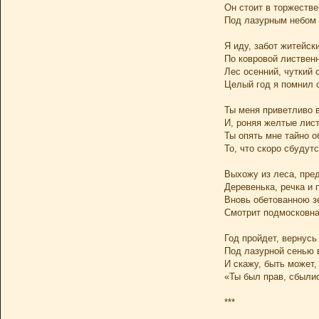
Он стоит в торжеств
Под лазурным небом 
Я иду, забот житейск
По ковровой лиственн
Лес осенний, чуткий 
Целый год я помнил о
Ты меня приветливо 
И, роняя желтые лис
Ты опять мне тайно 
То, что скоро сбудут
Выхожу из леса, пре
Деревенька, речка и 
Вновь обетованною 
Смотрит подмосковна
Год пройдет, вернусь
Под лазурной сенью 
И скажу, быть может,
«Ты был прав, сбыли
***