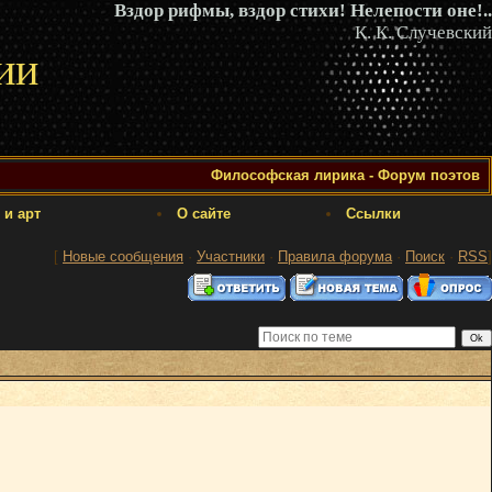
Вздор рифмы, вздор стихи! Нелепости оне!..
К. К. Случевский
ии
Философская лирика - Форум поэтов
 и арт
О сайте
Ссылки
[
Новые сообщения
·
Участники
·
Правила форума
·
Поиск
·
RSS
]