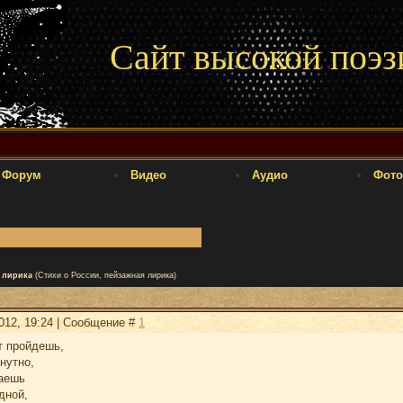
Сайт высокой поэз
Форум
Видео
Аудио
Фото
 лирика
(Стихи о России, пейзажная лирика)
2012, 19:24 | Сообщение #
1
т пройдешь,
нутно,
таешь
дной,