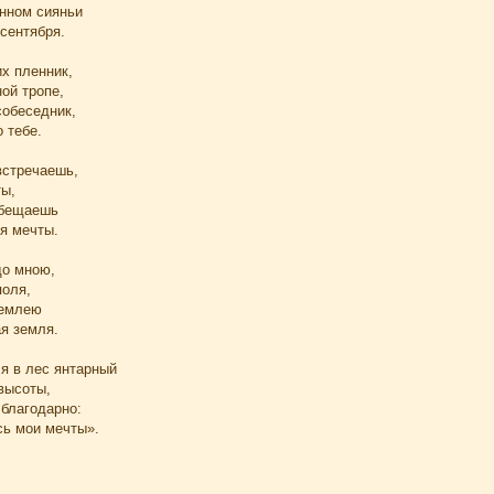
енном сияньи
сентября.
их пленник,
ой тропе,
собеседник,
 тебе.
встречаешь,
ты,
обещаешь
ся мечты.
до мною,
поля,
землею
я земля.
 я в лес янтарный
высоты,
 благодарно:
сь мои мечты».