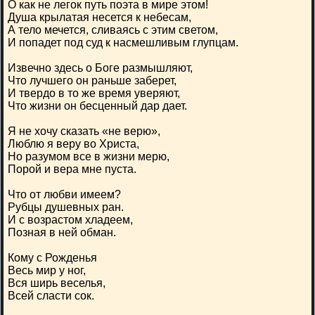
О как не легок путь поэта в мире этом!
Душа крылатая несется к небесам,
А тело мечется, сливаясь с этим светом,
И попадет под суд к насмешливым глупцам.
Извечно здесь о Боге размышляют,
Что лучшего он раньше заберет,
И твердо в то же время уверяют,
Что жизни он бесценный дар дает.
Я не хочу сказать «не верю»,
Люблю я веру во Христа,
Но разумом все в жизни мерю,
Порой и вера мне пуста.
Что от любви имеем?
Рубцы душевных ран.
И с возрастом хладеем,
Позная в ней обман.
Кому с Рожденья
Весь мир у ног,
Вся ширь веселья,
Всей сласти сок.