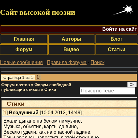
Сайт высокой поэзии
Войти на сайт
Главная
Авторы
Блог
Форум
Видео
Статьи
Новые сообщения
·
Правила форума
·
Поиск
;
1
Страница
1
из
1
Форум поэтов
»
Форум свободной
публикации стихов
»
Стихи
Стихи
[
1
]
Воздушный
[10.04.2012, 14:49]
Ехали цыгане на белом лимузине,
Музыка, обьятия, карты да вино,
Весело гудели, как на опасной льдине,
Так и рвались навестить лютой стужи дно.