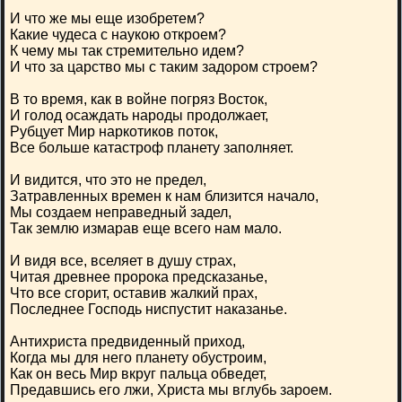
И что же мы еще изобретем?
Какие чудеса с наукою откроем?
К чему мы так стремительно идем?
И что за царство мы с таким задором строем?
В то время, как в войне погряз Восток,
И голод осаждать народы продолжает,
Рубцует Мир наркотиков поток,
Все больше катастроф планету заполняет.
И видится, что это не предел,
Затравленных времен к нам близится начало,
Мы создаем неправедный задел,
Так землю измарав еще всего нам мало.
И видя все, вселяет в душу страх,
Читая древнее пророка предсказанье,
Что все сгорит, оставив жалкий прах,
Последнее Господь ниспустит наказанье.
Антихриста предвиденный приход,
Когда мы для него планету обустроим,
Как он весь Мир вкруг пальца обведет,
Предавшись его лжи, Христа мы вглубь зароем.