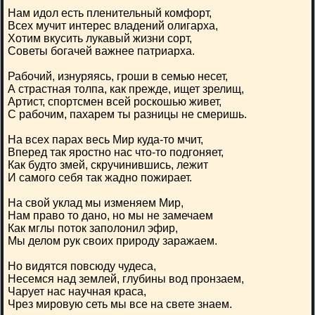
Нам идол есть пленительный комфорт,
Всех мучит интерес владений олигарха,
Хотим вкусить лукавый жизни сорт,
Советы богачей важнее патриарха.
Рабочий, изнуряясь, гроши в семью несет,
А страстная толпа, как прежде, ищет зрелищ,
Артист, спортсмен всей роскошью живет,
С рабочим, пахарем ты разницы не смеришь.
На всех парах весь Мир куда-то мчит,
Вперед так яростно нас что-то подгоняет,
Как будто змей, скручинившись, лежит
И самого себя так жадно пожирает.
На свой уклад мы изменяем Мир,
Нам право то дано, но мы не замечаем
Как мглы поток заполонил эфир,
Мы делом рук своих природу заражаем.
Но видятся повсюду чудеса,
Несемся над землей, глубины вод пронзаем,
Чарует нас научная краса,
Чрез мировую сеть мы все на свете знаем.