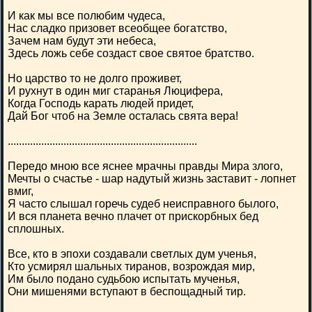
И как мы все полюбим чудеса,
Нас сладко призовет всеобщее богатство,
Зачем нам будут эти небеса,
Здесь ложь себе создаст свое святое братство.
Но царство то не долго проживет,
И рухнут в один миг старанья Люцифера,
Когда Господь карать людей придет,
Дай Бог чтоб на Земле осталась свята вера!
....................................................................
Передо мною все яснее мрачны правды Мира злого,
Мечты о счастье - шар надутый жизнь заставит - лопнет
вмиг,
Я часто слышал горечь судеб неисправного былого,
И вся планета вечно плачет от прискорбных бед
сплошных.
Все, кто в эпохи создавали светлых дум ученья,
Кто усмирял шальных тиранов, возрождая мир,
Им было подано судьбою испытать мученья,
Они мишенями вступают в беспощадный тир.