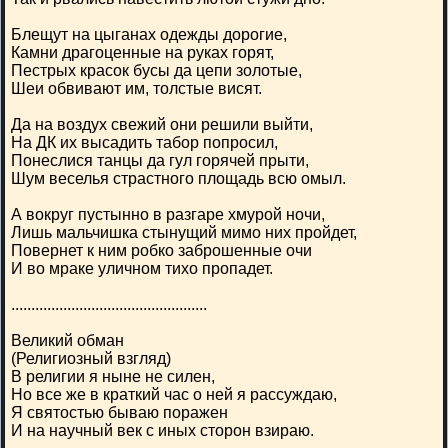
Блещут на цыганах одежды дорогие,
Камни драгоценные на руках горят,
Пестрых красок бусы да цепи золотые,
Шеи обвивают им, толстые висят.
Да на воздух свежий они решили выйти,
На ДК их высадить табор попросил,
Понеслися танцы да гул горячей прыти,
Шум веселья страстного площадь всю омыл.
А вокруг пустынно в разгаре хмурой ночи,
Лишь мальчишка стынущий мимо них пройдет,
Повернет к ним робко заброшенные очи
И во мраке уличном тихо пропадет.
.................................................
Великий обман
(Религиозный взгляд)
В религии я ныне не силен,
Но все же в краткий час о ней я рассуждаю,
Я святостью бываю поражен
И на научный век с иных сторон взираю.