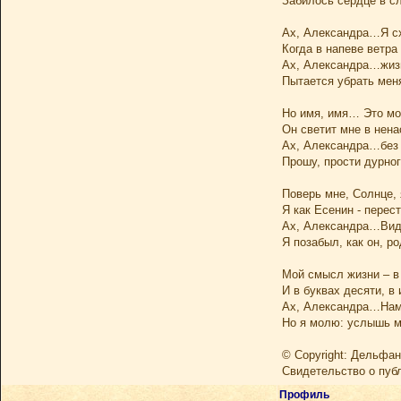
Забилось сердце в с
Ах, Александра…Я сх
Когда в напеве ветра
Ах, Александра…жиз
Пытается убрать меня
Но имя, имя… Это мо
Он светит мне в нена
Ах, Александра…без 
Прошу, прости дурног
Поверь мне, Солнце, 
Я как Есенин - перес
Ах, Александра…Видя
Я позабыл, как он, р
Мой смысл жизни – в
И в буквах десяти, в 
Ах, Александра…Нам
Но я молю: услышь м
© Copyright: Дельфан
Свидетельство о пуб
Профиль