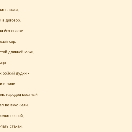
тся пляски,
 в договор.
ая без опаски
осый хор.
стой длинной юбки,
ице.
к бойкий дудки -
и в лице.
ляс народец местный!
л во вкус баян.
релся песней,
пать стакан,