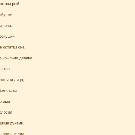
кетом роз!..
збушки,
ся она,
ронушки,
е остатки сна.
на крыльцо девица
стан...
застыли лица,
ил стакан.
огами
олосил.
шими руками,
сь больше сил