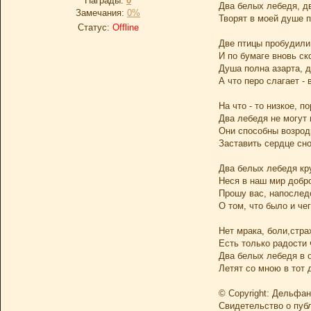
Награды:
0
Два белых лебедя, дв
Замечания:
0%
Творят в моей душе п
Статус:
Offline
Две птицы пробудили
И по бумаге вновь ск
Душа полна азарта, д
А что перо слагает - 
На что - то низкое, п
Два лебедя не могут 
Они способны возрод
Заставить сердце сн
Два белых лебедя кр
Неся в наш мир добро
Прошу вас, напослед
О том, что было и чег
Нет мрака, боли,стра
Есть только радости 
Два белых лебедя в 
Летят со мною в тот 
© Copyright: Дельфан
Свидетельство о пуб