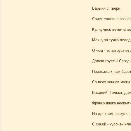
Барыня с Твери
Свист соловья разнес
Качнулись ветви елей
Махнула тучка вслед
О чем - то загрустил
Долою грусть! Сего
Приехала к нам барын
Со всех концов мужи
Василий, Толька, да
Французишка неопытн
На дряхлом скакуне с
С собой - кусочек хле