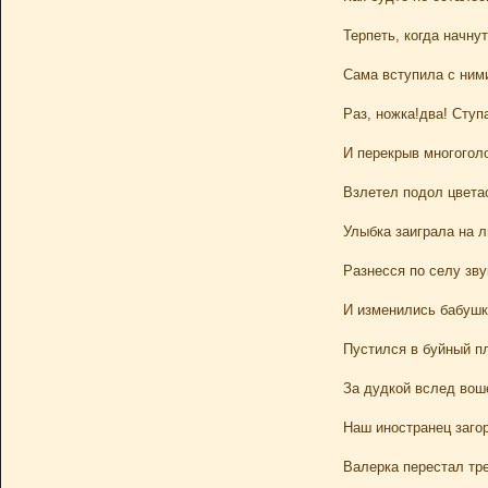
Терпеть, когда начну
Сама вступила с ними
Раз, ножка!два! Ступ
И перекрыв многогол
Взлетел подол цвета
Улыбка заиграла на л
Разнесся по селу зву
И изменились бабушк
Пустился в буйный п
За дудкой вслед воше
Наш иностранец заго
Валерка перестал тре