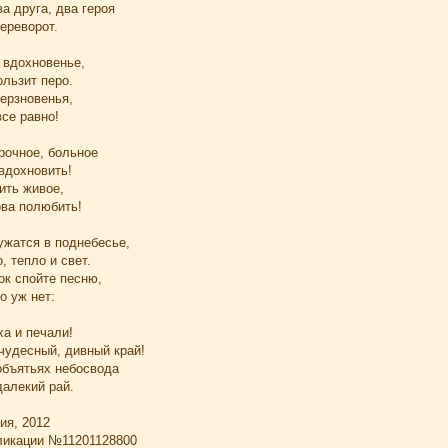
а друга, два героя
ереворот.
 вдохновенье,
ользит перо.
ерзновенья,
все равно!
орочное, больное
вдохновить!
ить живое,
ова полюбить!
ужатся в поднебесье,
, тепло и свет.
ок спойте песню,
о уж нет:
ха и печали!
чудесный, дивный край!
объятьях небосвода
далекий рай.
ия, 2012
ликации №11201128800