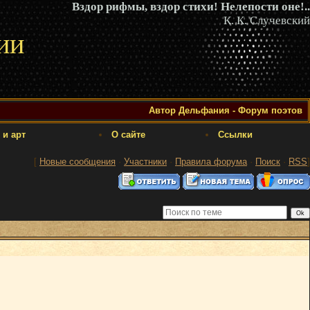
Вздор рифмы, вздор стихи! Нелепости оне!..
К. К. Случевский
ии
Автор Дельфания - Форум поэтов
 и арт
О сайте
Ссылки
[
Новые сообщения
·
Участники
·
Правила форума
·
Поиск
·
RSS
]