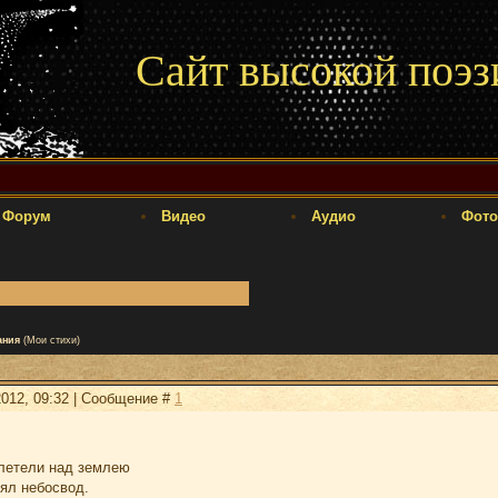
Сайт высокой поэз
Форум
Видео
Аудио
Фото
ания
(Мои стихи)
2012, 09:32 | Сообщение #
1
летели над землею
нял небосвод.