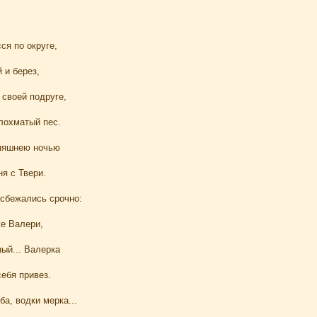
ся по округе,
 и берез,
 своей подруге,
 лохматый пес.
дняшнею ночью
я с Твери.
 сбежались срочно:
же Валери,
ый... Валерка
ебя привез.
ба, водки мерка...