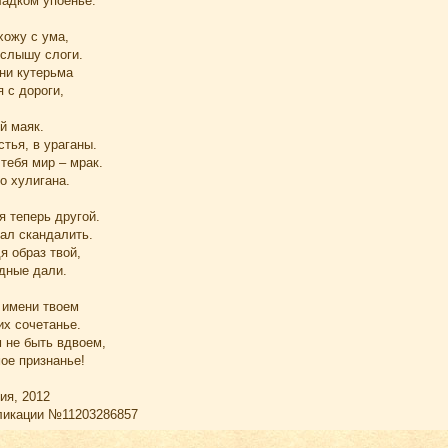
ладком упоенье.
ожу с ума,
 слышу слоги.
ни кутерьма
 с дороги,
й маяк.
стья, в ураганы.
тебя мир – мрак.
о хулигана.
я теперь другой.
тал скандалить.
 образ твой,
одные дали.
 имени твоем
их сочетанье.
 не быть вдвоем,
ое признанье!
ия, 2012
ликации №11203286857