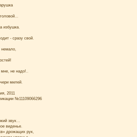
арушка
головой...
а избушка.
одит - сразу свой.
 немало,
остей!
мне, не надо!..
чери милей.
ия, 2011
ликации №11109066296
нкий звук…
ое виденье.
кв» дрожащих рук,