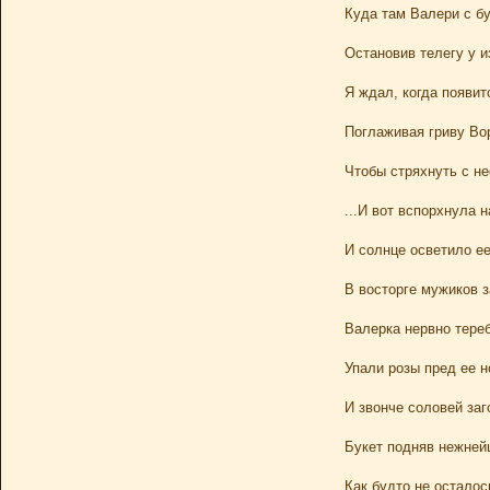
Куда там Валери с бу
Остановив телегу у и
Я ждал, когда появит
Поглаживая гриву Во
Чтобы стряхнуть с не
...И вот вспорхнула 
И солнце осветило ее 
В восторге мужиков 
Валерка нервно тереб
Упали розы пред ее н
И звонче соловей заг
Букет подняв нежней
Как будто не остало