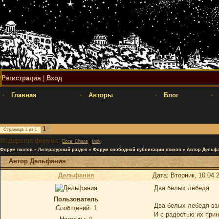
Регистрация
|
Вход
Главная
Авторы
Блог
1
Страница
1
из
1
Модератор форума:
,
Ecce_Chaos
Inok
Форум поэтов
»
Литературный раздел
»
Форум свободной публикации стихов
»
Автор Дельф
Автор Дельфания
Дельфания
Дата: Вторник, 10.04.
Два белых лебедя
Пользователь
Два белых лебедя вз
Сообщений:
1
И с радостью их при