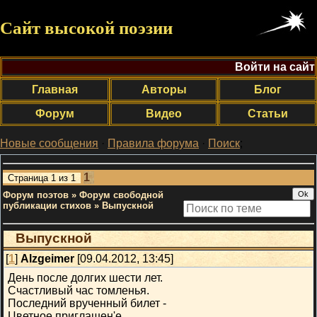
Сайт высокой поэзии
Войти на сайт
Главная
Авторы
Блог
Форум
Видео
Статьи
Новые сообщения
·
Правила форума
·
Поиск
;
1
Страница
1
из
1
Форум поэтов
»
Форум свободной
публикации стихов
»
Выпускной
Выпускной
[
1
]
Alzgeimer
[09.04.2012, 13:45]
День после долгих шести лет.
Счастливый час томленья.
Последний врученный билет -
Цветное приглашен'е.