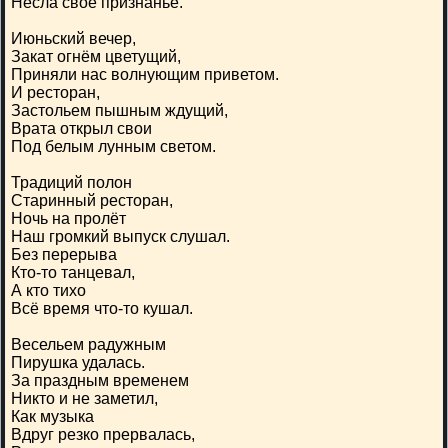
Несла своё признанье.
Июньский вечер,
Закат огнём цветущий,
Приняли нас волнующим приветом.
И ресторан,
Застольем пышным ждущий,
Врата открыл свои
Под белым лунным светом.
Традиций полон
Старинный ресторан,
Ночь на пролёт
Наш громкий выпуск слушал.
Без перерыва
Кто-то танцевал,
А кто тихо
Всё время что-то кушал.
Весельем радужным
Пирушка удалась.
За праздным временем
Никто и не заметил,
Как музыка
Вдруг резко прервалась,