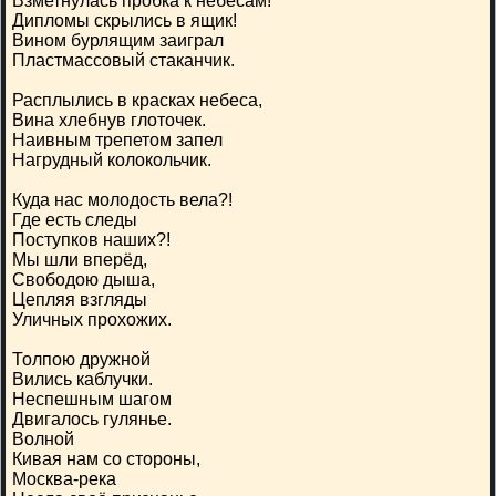
Взметнулась пробка к небесам!
Дипломы скрылись в ящик!
Вином бурлящим заиграл
Пластмассовый стаканчик.
Расплылись в красках небеса,
Вина хлебнув глоточек.
Наивным трепетом запел
Нагрудный колокольчик.
Куда нас молодость вела?!
Где есть следы
Поступков наших?!
Мы шли вперёд,
Свободою дыша,
Цепляя взгляды
Уличных прохожих.
Толпою дружной
Вились каблучки.
Неспешным шагом
Двигалось гулянье.
Волной
Кивая нам со стороны,
Москва-река