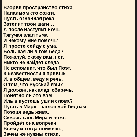
Взорви пространство стиха,
Напалмом его сожги.
Пусть огненная река
Затопит твои шаги…
А после наступит ночь –
Тягучая злая тьма
И некому мне помочь:
Я просто сойду с ума.
Большая ли в том беда?
Пожалуй, скажу вам, нет.
Никто не найдёт следа,
Не вспомнит, что был Поэт.
К безвестности я привык
И, в общем, веду я речь,
О том, что Русский язык
Я должен, как клад, сберечь.
Понятно ли это вам
Иль в пустошь ушли слова?
Пусть в Мире – сплошной бедлам,
Поэзия ведь жива.
Сквозь хаос Мира и ложь
Пройдёт она вопреки
Всему и тогда поймёшь,
Зачем же нужны стихи.