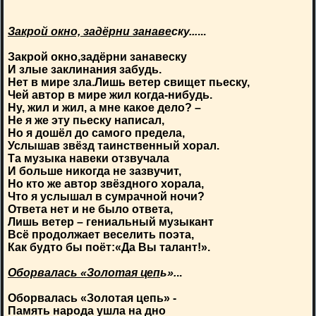
Закрой окно, задёрни занаве
ску...
...
Закрой окно,задёрни занавеску
И злые заклинания забудь.
Нет в мире зла.Лишь ветер свищет пьеску,
Чей автор в мире жил когда-нибудь.
Ну, жил и жил, а мне какое дело? –
Не я же эту пьеску написал,
Но я дошёл до самого предела,
Услышав звёзд таинственный хорал.
Та музыка навеки отзвучала
И больше никогда не зазвучит,
Но кто же автор звёздного хорала,
Что я услышал в сумрачной ночи?
Ответа нет и не было ответа,
Лишь ветер – гениальный музыкант
Всё продолжает веселить поэта,
Как будто бы поёт:«Да Вы талант!».
Оборвалась «Золотая цеп
ь».
..
Оборвалась «Золотая цепь» -
Память народа ушла на дно