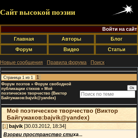
Сайт высокой поэзии
Войти на сайт
Главная
Авторы
Блог
Форум
Видео
Статьи
Новые сообщения
·
Правила форума
·
Поиск
;
1
Страница
1
из
1
Форум поэтов
»
Форум свободной
публикации стихов
»
Моё
поэтическое творчество (Виктор
Байгужаков:bajvik@yandex)
Моё поэтическое творчество (Виктор
Байгужаков:bajvik@yandex)
[
1
]
bajvik
[30.03.2012, 18:34]
Взорви пространство сти
ха.
..