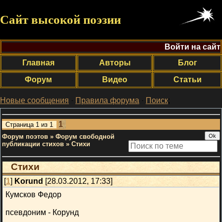
Сайт высокой поэзии
Войти на сайт
Главная
Авторы
Блог
Форум
Видео
Статьи
Новые сообщения
·
Правила форума
·
Поиск
;
1
Страница
1
из
1
Форум поэтов
»
Форум свободной
публикации стихов
»
Стихи
Стихи
[
1
]
Korund
[28.03.2012, 17:33]
Кумсков Федор
псевдоним - Корунд