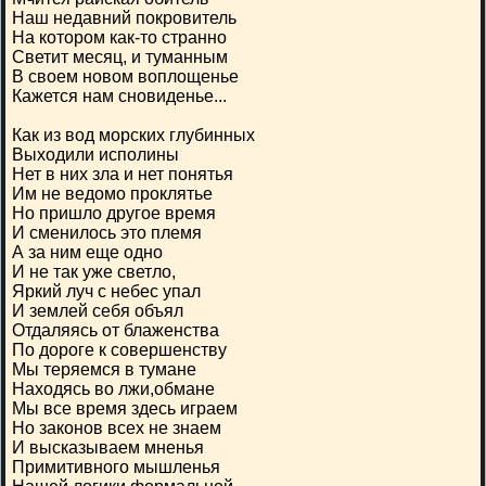
Наш недавний покровитель
На котором как-то странно
Светит месяц, и туманным
В своем новом воплощенье
Кажется нам сновиденье...
Как из вод морских глубинных
Выходили исполины
Нет в них зла и нет понятья
Им не ведомо проклятье
Но пришло другое время
И сменилось это племя
А за ним еще одно
И не так уже светло,
Яркий луч с небес упал
И землей себя объял
Отдаляясь от блаженства
По дороге к совершенству
Мы теряемся в тумане
Находясь во лжи,обмане
Мы все время здесь играем
Но законов всех не знаем
И высказываем мненья
Примитивного мышленья