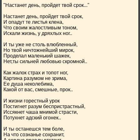
"Настанет день, пройдет твой срок..."
Настанет день, пройдет твой срок,
И опадут те листья клена,
Что своим жалостливым тоном,
Искали жизнь, у дряхлых ног..
И ты уже не столь влюбленный,
Но твой ничтожнейший мирок,
Проделал маленький шажек,
Нет,ты сильней любовью скромной..
Как жалок страх и топот ног,
Картина разумом не зрима,
Ее душа неколебима,
Какой от вас, смешные, прок..
И жизни горестный урок
Постигнет разум беспристрастный,
Иссякнет чаша мнимой страсти,
Потухнет адский огонек..
И ты останешся тем боле,
На что сознанье сохранит,