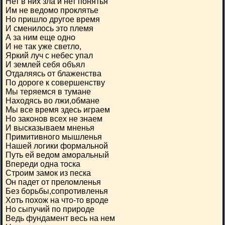
Нет в них зла и нет понятья
Им не ведомо проклятье
Но пришло другое время
И сменилось это племя
А за ним еще одно
И не так уже светло,
Яркий луч с небес упал
И землей себя объял
Отдаляясь от блаженства
По дороге к совершенству
Мы теряемся в тумане
Находясь во лжи,обмане
Мы все время здесь играем
Но законов всех не знаем
И высказываем мненья
Примитивного мышленья
Нашей логики формальной
Путь ей ведом аморальный
Впереди одна тоска
Строим замок из песка
Он падет от преломленья
Без борьбы,сопротивленья
Хоть похож на что-то вроде
Но сыпучий по природе
Ведь фундамент весь на нем