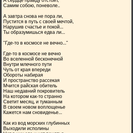
А сердце правду отстоит,
Самим собою, поневоле..
А завтра снова не пора ли,
Пустится в путь с своей мечтой,
Нарушив счастье и покой...
Ты образумишься едва ли...
"Где-то в космосе не вечно..."
Где-то в космосе не вечно
Во вселенной бесконечной
Внутри млечного пути
Чуть от края впереди
Обороты набирая
И пространство рассекая
Мчится райская обитель
Наш недавний покровитель
На котором как-то странно
Светит месяц, и туманным
В своем новом воплощенье
Кажется нам сновиденье...
Как из вод морских глубинных
Выходили исполины