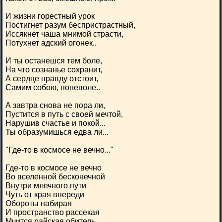
И жизни горестный урок
Постигнет разум беспристрастный,
Иссякнет чаша мнимой страсти,
Потухнет адский огонек..
И ты останешся тем боле,
На что сознанье сохранит,
А сердце правду отстоит,
Самим собою, поневоле..
А завтра снова не пора ли,
Пустится в путь с своей мечтой,
Нарушив счастье и покой...
Ты образумишься едва ли...
"Где-то в космосе не вечно..."
Где-то в космосе не вечно
Во вселенной бесконечной
Внутри млечного пути
Чуть от края впереди
Обороты набирая
И пространство рассекая
Мчится райская обитель