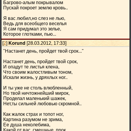
Багрово-алым покрывалом
Пускай покроет землю кровь..
Я вас любил,но слез не лью,
Ведь для всеобщего веселья
Я сам придумал это зелье,
Которое глотками, пью...
[
2
]
Korund
[28.03.2012, 17:33]
"Настанет день, пройдет твой срок..."
Настанет день, пройдет твой срок,
И опадут те листья клена,
Что своим жалостливым тоном,
Искали жизнь, у дряхлых ног..
И ты уже не столь влюбленный,
Но твой ничтожнейший мирок,
Проделал маленький шажек,
Нет,ты сильней любовью скромной..
Как жалок страх и топот ног,
Картина разумом не зрима,
Ее душа неколебима,
Какой от вас, смешные, прок..