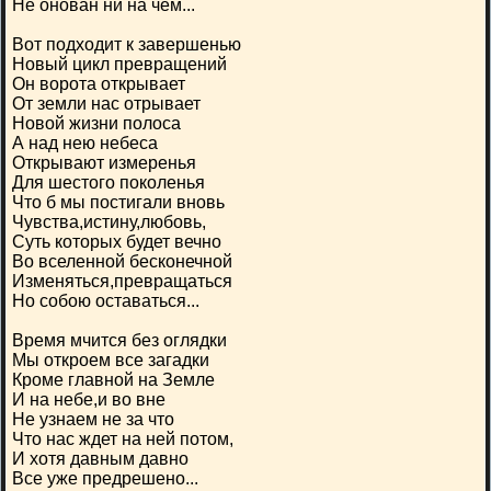
Не онован ни на чем...
Вот подходит к завершенью
Новый цикл превращений
Он ворота открывает
От земли нас отрывает
Новой жизни полоса
А над нею небеса
Открывают измеренья
Для шестого поколенья
Что б мы постигали вновь
Чувства,истину,любовь,
Суть которых будет вечно
Во вселенной бесконечной
Изменяться,превращаться
Но собою оставаться...
Время мчится без оглядки
Мы откроем все загадки
Кроме главной на Земле
И на небе,и во вне
Не узнаем не за что
Что нас ждет на ней потом,
И хотя давным давно
Все уже предрешено...