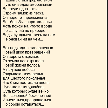
Нашей логики формальной
Путь ей ведом аморальный
Впереди одна тоска
Строим замок из песка
Он падет от преломленья
Без борьбы,сопротивленья
Хоть похож на что-то вроде
Но сыпучий по природе
Ведь фундамент весь на нем
Не онован ни на чем...
Вот подходит к завершенью
Новый цикл превращений
Он ворота открывает
От земли нас отрывает
Новой жизни полоса
А над нею небеса
Открывают измеренья
Для шестого поколенья
Что б мы постигали вновь
Чувства,истину,любовь,
Суть которых будет вечно
Во вселенной бесконечной
Изменяться,превращаться
Но собою оставаться...