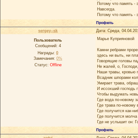
Потому что память - 
Навсегда.
Потому что память - 
Профиль
sergey--sk
Дата: Среда, 04.04.20
Марье Куприяновой
Пользователь
Сообщений:
4
Камни ребрами проре
Награды:
0
здесь ни выть, ни пл
Замечания:
0%
Говорящие головы па
Статус:
Offline
Не жалей, о, Господи,
Наши травы, кровью 
Всадник шпорами кол
Умирает трава, обращ
И иссохший господь г
Чтобы выдумать новы
Где вода по-новому з
Где трава по-новому 
Где получится как-ни
Где получится молча 
Где не услышит он: Г
Профиль
eotvi
Дата: Среда, 04.04.20