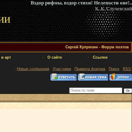
Вздор рифмы, вздор стихи! Нелепости оне!..
К. К. Случевский
ии
Сергей Купряхин - Форум поэтов
 и арт
О сайте
Ссылки
[
Новые сообщения
·
Участники
·
Правила форума
·
Поиск
·
RSS
]