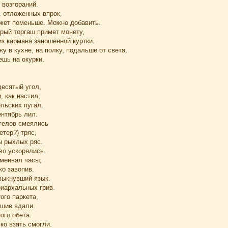
 возгораний.
 отложенных впрок,
жет поменьше. Можно добавить.
рый торгаш примет монету,
з кармана заношенной куртки.
у в кухне, на полку, подальше от света,
ешь на окурки.
есятый угол,
 как настил,
льских пугал.
ентябрь лил.
нгелов смеялись
етер?) тряс,
ы рыхлых ряс.
во ускорялись.
меивал часы,
ко завопив.
выкнувший язык.
риархальных грив.
ого паркета,
вшие вдали.
ого обета.
ько взять смогли.