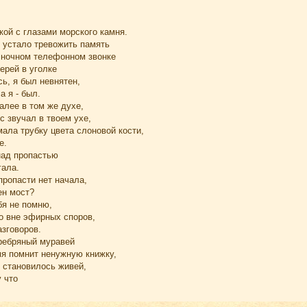
кой с глазами морского камня.
н устало тревожить память
 ночном телефонном звонке
ерей в уголке
сь, я был невнятен,
а я - был.
далее в том же духе,
с звучал в твоем ухе,
ала трубку цвета слоновой кости,
е.
над пропастью
гала.
 пропасти нет начала,
ен мост?
бя не помню,
о вне эфирных споров,
зговоров.
еребряный муравей
мя помнит ненужную книжку,
 становилось живей,
 что