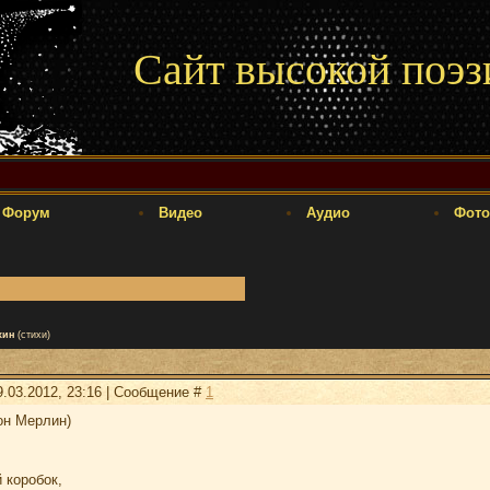
Сайт высокой поэз
Форум
Видео
Аудио
Фото
хин
(стихи)
9.03.2012, 23:16 | Сообщение #
1
он Мерлин)
 коробок,