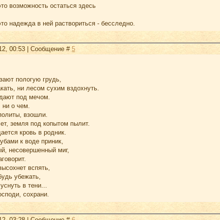
это возможность остаться здесь
это надежда в ней раствориться - бесследно.
12, 00:53 | Сообщение #
5
зают пологую грудь,
акать, ни лесом сухим вздохнуть.
дают под мечом.
 ни о чем.
политы, взошли.
ет, земля под копытом пылит.
ается кровь в родник.
убами к воде приник,
й, несовершенный миг,
аговорит.
высохнет вспять,
будь убежать,
уснуть в тени...
осподи, сохрани.
12, 03:28 | Сообщение #
6