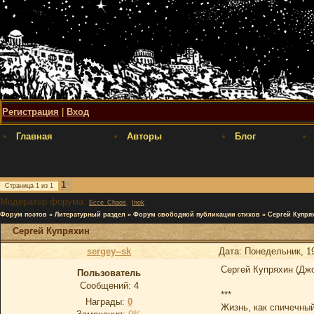
Регистрация
|
Вход
Главная
Авторы
Блог
1
Страница
1
из
1
Модератор форума:
,
Ecce_Chaos
Inok
Форум поэтов
»
Литературный раздел
»
Форум свободной публикации стихов
»
Сергей Купря
Сергей Купряхин
sergey--sk
Дата: Понедельник, 1
Сергей Купряхин (Дж
Пользователь
Сообщений:
4
***
Награды:
0
Жизнь, как спичечный