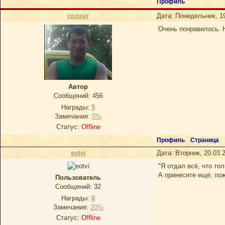
Профиль
солхат
Дата: Понедельник, 1
Очень понравилось. 
Автор
Сообщений:
456
Награды:
5
Замечания:
0%
Статус:
Offline
Профиль
Страница
eotvi
Дата: Вторник, 20.03.
"Я отдал всё, что тол
А принесите ещё, по
Пoльзoватель
Сообщений:
32
Награды:
0
Замечания:
20%
Статус:
Offline