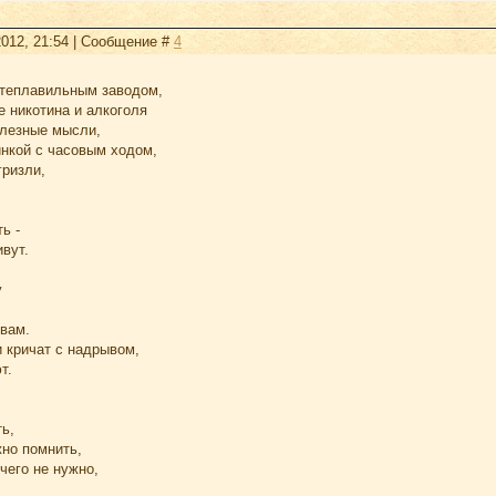
2012, 21:54 | Сообщение #
4
теплавильным заводом,
 никотина и алкоголя
лезные мысли,
нкой с часовым ходом,
ризли,
ь -
ивут.
у
вам.
 кричат с надрывом,
т.
ь,
жно помнить,
чего не нужно,