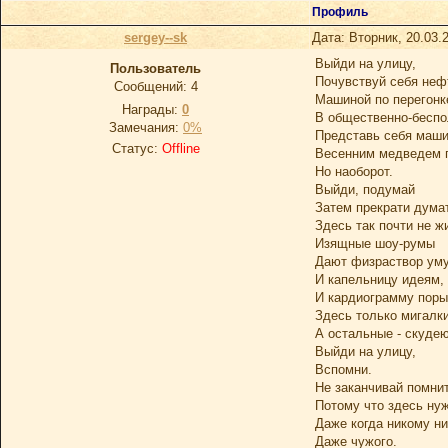
Профиль
sergey--sk
Дата: Вторник, 20.03.
Выйди на улицу,
Пользователь
Почувствуй себя неф
Сообщений:
4
Машиной по перегонке
Награды:
0
В общественно-беспо
Замечания:
0%
Представь себя маши
Статус:
Offline
Весенним медведем г
Но наоборот.
Выйди, подумай
Затем прекрати думат
Здесь так почти не ж
Изящные шоу-румы
Дают физраствор ум
И капельницу идеям,
И кардиограмму поры
Здесь только мигалки
А остальные - скудею
Выйди на улицу,
Вспомни.
Не заканчивай помнит
Потому что здесь ну
Даже когда никому ни
Даже чужого.