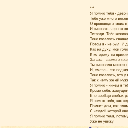
***
Я помню тебя - девоч
Тебе уже много весе
О проповедях моих в
И рисовать черных зв
Тетради. Тебе казало
Тебе казалось сначал
Потом я - не был. И 
Как на духу, мой голо
К которому ты прижим
Запаха - свежего коф
Ты рисовала мостик 
И, смеясь, его поджи
Тебе казалось, что у
Так к чему же ей нуж
Я помню - никем я те
Кроме себя, живущег
Вне вообще любых ра
Я помню тебя, как с
Помнит дом, как пла
С каждой которой оно
Я помню тебя, потому
Уже не увижу.