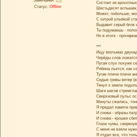
Замечания:
0%
Состоит из крохотных
Статус:
Offline
Шестьдесят вспышек,
Может, побольше, мо
С хитрой улыбкой ста
Выдавит серый блок и
Ты подумаешь - полож
Но в итоге - прочирка
***
Ищу впотьмах двунад
Черёды слов ложатся,
Пугая слух похуже се
Рябина льется, как с
Тугие плечи плечи а
Седые гривы ветер (в
Тянул к земле подол
Шаги шагов стремгла
Сверхновый пульс ос
Минуты сжались, тон
Я предал памяти при
И снова - образы пат
И снова - крошки сбит
Глаза чумы, сверкну
С меня не взяли нужн
Я отдал все, что тол