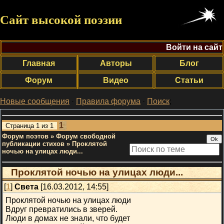
Сайт высокой поэзии
Войти на сайт
Главная
Авторы
Блог
Форум
Видео
Статьи
Новые сообщения
·
Правила форума
·
Поиск
;
1
Страница
1
из
1
Форум поэтов
»
Форум свободной
публикации стихов
»
Проклятой
ночью на улицах люди...
Проклятой ночью на улицах люди...
[
1
]
Света
[16.03.2012, 14:55]
Проклятой ночью на улицах люди
Вдруг превратились в зверей.
Люди в домах не знали, что будет