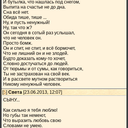
И бутылка, что нашлась под снегом,
Выпита на счастье не до дна.
Сна всё нет.
Обида тише, тише ...
Ну, и пусть ненужный!
Ну, так что ж?
Он сегодня в сотый раз услышал,
что не человек он.
Просто бомж.
Он и спит, не спит, и всё бормочет,
Что не лишний он и не злодей.
Будто доказать кому-то хочет,
Словно достучаться до людей.
От тюрьмы и от сумы, как говориться,
Ты не застрахован на свой век.
И в рассвете мутном раствориться
Никому ненужный человек.
[
5
]
Света
[23.06.2013, 12:07]
СЫНУ...
Как сильно я тебя люблю!
Но губы так немеют,
Что выразить любовь свою
Словами не умею.