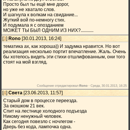
Просто был ты ещё мне дорог,
но уже не хватало слов.
И шагнула к волкам на свидание...
Жуткий вой по-немногу стих.
И подумала я с опозданием
МОЖЕТ ТЫ БЫЛ ОДНИМ ИЗ НИХ?...........
[
3
]
Rono
[30.01.2013, 16:24]
тематика ах, как хороша)) И задумка нравится. Но вот
реализация несколько портит впечатление. Жаль. Очень
бы хотелось видеть эти стихи отшлифованным, они того
стоят на мой взгляд.
Сообщение отредактировал
Rono
-
Среда, 30.01.2013, 16:25
[
4
]
Света
[23.06.2013, 11:57]
Старый дом в процессе переезда.
За окошком 21 век.
Спит на лестнице холодного подъезда
Никому ненужный человек.
Как сегодня повезло с ночлегом -
Дверь без кода, лампочка одна.