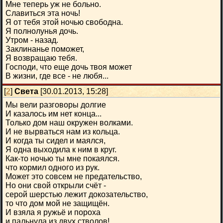
Мне теперь уж не больно.
Славиться эта ночь!
Я от тебя этой ночью свободна.
Я полнолунья дочь.
Утром - назад.
Заклинанье поможет,
Я возвращаю тебя.
Господи, что еще дочь твоя может
В жизни, где все - не любя...
[
2
]
Света
[30.01.2013, 15:28]
Мы вели разговоры долгие
И казалось им нет конца...
Только дом наш окружен волками.
И не вырваться нам из кольца.
И когда ты сидел и маялся,
Я одна выходила к ним в круг.
Как-то ночью ты мне покаялся.
что кормил одного из рук.
Может это совсем не предательство,
Но они свой открыли счёт -
серой шерстью лежит докозательство,
то что дом мой не защищён.
И взяла я ружьё и пороха
и пальнула из двух стволов!