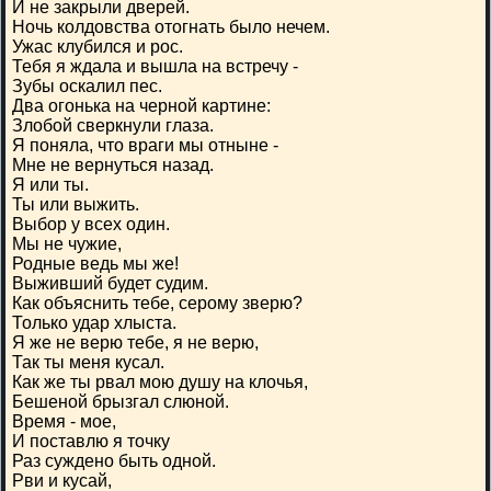
И не закрыли дверей.
Ночь колдовства отогнать было нечем.
Ужас клубился и рос.
Тебя я ждала и вышла на встречу -
Зубы оскалил пес.
Два огонька на черной картине:
Злобой сверкнули глаза.
Я поняла, что враги мы отныне -
Мне не вернуться назад.
Я или ты.
Ты или выжить.
Выбор у всех один.
Мы не чужие,
Родные ведь мы же!
Выживший будет судим.
Как объяснить тебе, серому зверю?
Только удар хлыста.
Я же не верю тебе, я не верю,
Так ты меня кусал.
Как же ты рвал мою душу на клочья,
Бешеной брызгал слюной.
Время - мое,
И поставлю я точку
Раз суждено быть одной.
Рви и кусай,