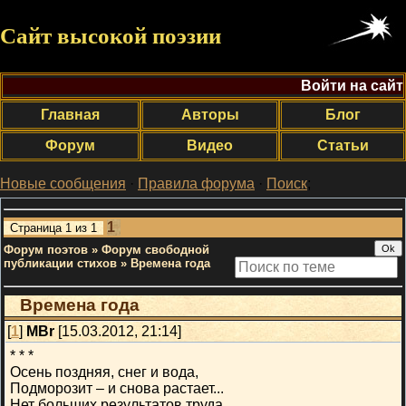
Сайт высокой поэзии
Войти на сайт
Главная
Авторы
Блог
Форум
Видео
Статьи
Новые сообщения
·
Правила форума
·
Поиск
;
1
Страница
1
из
1
Форум поэтов
»
Форум свободной
публикации стихов
»
Времена года
Времена года
[
1
]
MBr
[15.03.2012, 21:14]
* * *
Осень поздняя, снег и вода,
Подморозит – и снова растает...
Нет больших результатов труда,