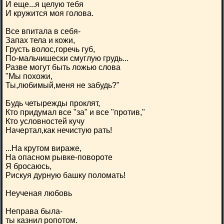
И еще...я целую тебя
И кружится моя голова.
Все впитала в себя-
Запах тела и кожи,
Грусть волос,горечь губ,
По-мальчишески смуглую грудь...
Разве могут быть ложью слова
"Мы похожи,
Ты,любимый,меня не забудь?"
Будь четырежды проклят,
Кто придумал все "за" и все "против,"
Кто условностей кучу
Начертал,как нечистую рать!
...На крутом вираже,
На опасном рывке-повороте
Я бросаюсь,
Рискуя дурную башку поломать!
Неученая любовь
Неправа была-
ты казнил ропотом.