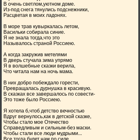
В очень светлом,уютном доме.
Из-под снега тянулись подснежники,
Расцветая в моих ладонях.
В море трав кувыркалась летом,
Васильки собирала синие.
Я не знала тогда,что это
Называлось страной Россиею.
А когда закружив метелями
В дверь стучала зима упрямо
Я в волшебные сказки верила,
Что читала нам на ночь мама.
В них добро побеждало горести,
Превращалась дурнушка в красивую.
В сказках все завершалось по совести-
Это тоже было Россиею.
Я хотела б,чтоб детство вечностью
Вдруг вернулось,как в детской сказке,
Чтобы стало мое Отечество
Справедливым и сильным-без маски.
Чтобы стали все люди мудрыми...
Все тогда будет нам по силе.