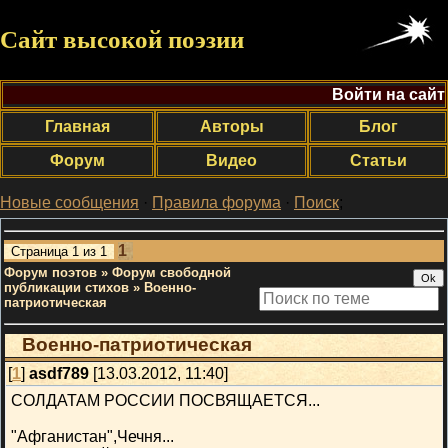
Сайт высокой поэзии
Войти на сайт
Главная
Авторы
Блог
Форум
Видео
Статьи
Новые сообщения
·
Правила форума
·
Поиск
;
1
Страница
1
из
1
Форум поэтов
»
Форум свободной
публикации стихов
»
Военно-
патриотическая
Военно-патриотическая
[
1
]
asdf789
[13.03.2012, 11:40]
СОЛДАТАМ РОССИИ ПОСВЯЩАЕТСЯ...
"Афганистан",Чечня...