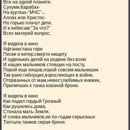
Все на одной планете.
Сухуми,Карабах-
На куртках-"МЧС"...
Аллах или Христос-
Но горько плачут дети.
И к небесам:"За что?"
Всех матерей вопрос.
Я видела в кино
Афганистана горе
Пески и ветер,смерти нищету
И худеньких детей на родине без воли
И наших мальчиков стоящих на посту.
Порой еще юнцов,порой совсем мальчишек
Так рано гибнущих,взрослеющих в войне.
Оторванных от мам,невест,любимых книжек,
Прилипших к танка кованой броне.
Я видела в кино
Как падал гордый Грозный
Как рушились дома,
Стонала мать-Земля.
И снова мальчиков,не по годам серьезных
Топтала танков серая броня.