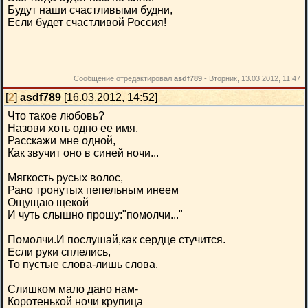
Будут наши счастливыми будни,
Если будет счастливой Россия!
Сообщение отредактировал
asdf789
-
Вторник, 13.03.2012, 11:47
[
2
]
asdf789
[16.03.2012, 14:52]
Что такое любовь?
Назови хоть одно ее имя,
Расскажи мне одной,
Как звучит оно в синей ночи...
Мягкость русых волос,
Рано тронутых пепельным инеем
Ощущаю щекой
И чуть слышно прошу:"помолчи..."
Помолчи.И послушай,как сердце стучится.
Если руки сплелись,
То пустые слова-лишь слова.
Слишком мало дано нам-
Коротенькой ночи крупица