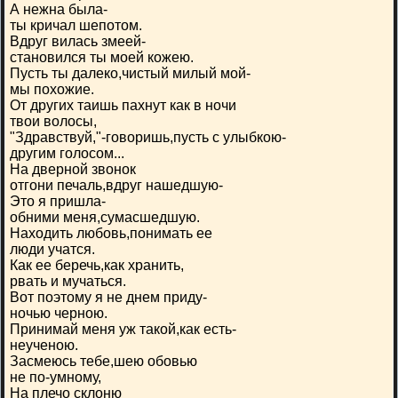
А нежна была-
ты кричал шепотом.
Вдруг вилась змеей-
становился ты моей кожею.
Пусть ты далеко,чистый милый мой-
мы похожие.
От других таишь пахнут как в ночи
твои волосы,
"Здравствуй,"-говоришь,пусть с улыбкою-
другим голосом...
На дверной звонок
отгони печаль,вдруг нашедшую-
Это я пришла-
обними меня,сумасшедшую.
Находить любовь,понимать ее
люди учатся.
Как ее беречь,как хранить,
рвать и мучаться.
Вот поэтому я не днем приду-
ночью черною.
Принимай меня уж такой,как есть-
неученою.
Засмеюсь тебе,шею обовью
не по-умному,
На плечо склоню