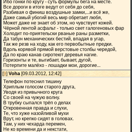
Ибо гонки по кругу - суть формулы бега на месте.
Все дороги в итоге ведут от себя до себя,
Разбивая о финиш воздушные замки,...и всё же,
Даже самый убогий весь мир обретает любя,
Может даже не знает об этом, но чувствует кожей.
Чёрной лентой асфальт - только свет галогеновых фар
Холодит по-приятельски рваные раны разметки,
Да табун механических бестий, впадая в угар,
Так же резв на ходу, как его первобытные предки.
Вдоль корявой прямой верстовые столбы чередой,
Да по краю канав сиротеют деревья нагие.
Горизонты и те, выгибает, бывает, дугой,
Потерпите малёхо - лошадки мои, дорогие...
[
9
]
Voha
[09.03.2012, 12:42]
Телефон потеснил тишину
Хриплым голосом старого друга,
Уводя из привычного круга
Со своей на чужую волну.
В трубку сыпался трёп о делах
Откровенная правда и слухи,
Те, что хуже назойливой мухи
Врут, но крепко сидят в головах.
Там, у них чехарда перемен,
Не ко времени да и некстати,