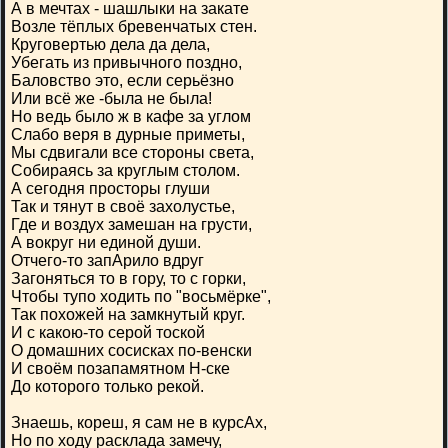
А в мечтах - шашлыки на закате
Возле тёплых бревенчатых стен.
Круговертью дела да дела,
Убегать из привычного поздно,
Баловство это, если серьёзно
Или всё же -была не была!
Но ведь было ж в кафе за углом
Слабо веря в дурные приметы,
Мы сдвигали все стороны света,
Собираясь за круглым столом.
А сегодня просторы глуши
Так и тянут в своё захолустье,
Где и воздух замешан на грусти,
А вокруг ни единой души.
Отчего-то запАрило вдруг
Загоняться то в гору, то с горки,
Чтобы тупо ходить по "восьмёрке",
Так похожей на замкнутый круг.
И с какою-то серой тоской
О домашних сосисках по-венски
И своём позапамятном Н-ске
До которого только рекой.
Знаешь, кореш, я сам не в курсАх,
Но по ходу расклада замечу,