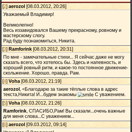
[
2
]
aerozol
[08.03.2012, 20:26]
Уважаемый Владимир!
Великолепно!
Весь иззавидовался Вашему прекрасному, ровному и
мастерскому слогу.
Рад буду познакомиться, Никита.
[
3
]
Ramforink
[08.03.2012, 20:31]
По мне - замечательные стихи... Я сейчас даже не могу
сказать всего, что хотелось бы. Здесь и напевность, и
хороший ровный ритм, и какое-то постоянное движение-
скольжение. Хорошо, правда. Рам.
[
4
]
Voha
[08.03.2012, 21:19]
aerozol
, <Благодарю за такие тёплые слова в адрес
текста,Никита! И...будем знакомы
С уважением.
[
5
]
Voha
[08.03.2012, 21:26]
Ramforink
, СПАСИБО,Рам! Вы сказали...очень важные
для меня слова...С уважением...
[
6
]
aerozol
[09.03.2012, 09:14]