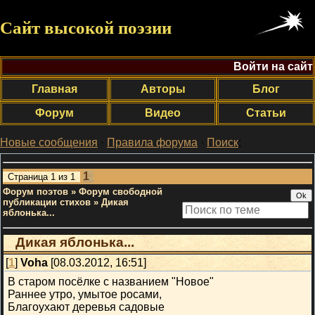
Сайт высокой поэзии
Войти на сайт
Главная
Авторы
Блог
Форум
Видео
Статьи
Новые сообщения
·
Правила форума
·
Поиск
;
1
Страница
1
из
1
Форум поэтов
»
Форум свободной
публикации стихов
»
Дикая
яблонька...
Дикая яблонька...
[
1
]
Voha
[08.03.2012, 16:51]
В старом посёлке с названием "Новое"
Раннее утро, умытое росами,
Благоухают деревья садовые