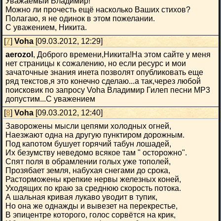
Уважаемый Владимир!
Можно ли прочесть ещё насколько Ваших стихов?
Полагаю, я не одинок в этом пожелании.
С уважением, Никита.
[
7
]
Voha
[09.03.2012, 12:29]
aerozol
, Доброго времени,Никита!На этом сайте у меня
нет страницы к сожалению, но если ресурс и мои
зачаточные знания инета позволят опубликовать еще
ряд текстов,я это конечно сделаю...а так,через любой
поисковик по запросу Voha Владимир Гилеп песни MP3
допустим...С уважением
[
8
]
Voha
[09.03.2012, 12:40]
Заворожены мысли цепями холодных огней,
Наезжают одна на другую пунктиром дорожным.
Под капотом бушует горячий табун лошадей,
Их безумству неведомо всякое там " осторожно".
Спят поля в обрамлении голых уже тополей,
Прозябает земля, набухая снегами до срока,
Расторможены крепкие нервы железных коней,
Уходящих по краю за среднюю скорость потока.
А шальная кривая лукаво уводит в тупик,
Но она же однажды и вывезет на перекрестье,
В эпицентре которого, голос сорвётся на крик,