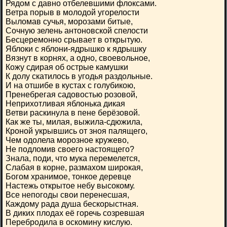
Рядом с давно отбелевшими флоксами.
Ветра порыв в молодой угорелости
Выломав сучья, морозами битые,
Сочную зелень антоновской спелости
Бесцеремонно срываeт в открытую.
Яблоки с яблони-ядрышко к ядрышку
Вязнут в корнях, а одно, своевольное,
Кожу сдирая об острые камушки
К долу скатилось в угодья раздольные.
И на отшибе в кустах с голубикою,
Пренебрегая садовостью розовой,
Неприхотливая яблонька дикая
Ветви раскинула в пене берёзовой.
Как же ты, милая, выжила-сдюжила,
Кроной укрывшись от зноя палящего,
Чем одолела морозное кружево,
Не подломив своего настоящего?
Знала, поди, что мука перемелется,
Слабая в корне, размахом широкая,
Богом хранимое, тонкое деревце
Настежь открытое небу высокому.
Все непогоды свои перенесшая,
Каждому рада душа бескорыстная.
В диких плодах её горечь созревшая
Перебродила в оскомину кислую.