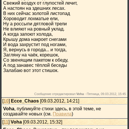
Свежий воздух от глупостей лечит,
А настоян на здешних лесах.
В них сейчас золотой листопад
Хороводит лохматые ели,
Ну а россыпи дятловой трели
Не влияют на ровный уклад.
А когда запоют холода,
Крышу дома накроет снегами
И вода захрустит под ногами,
Я, вернусь в города... и тогда,
Загляну на чаёк, корешок,
Со звенящим пакетом к обеду,
А под занавес тёплой беседы
Залабаю вот этот стишок.
Сообщение отредактировал
Voha
-
Пятница, 09.03.2012, 15:45
[
10
]
Ecce_Chaos
[09.03.2012, 14:21]
Voha
, публикуйте стихи здесь, в этой теме, не
создавайте новых (см.
Правила
)
[
11
]
Voha
[09.03.2012, 15:32]