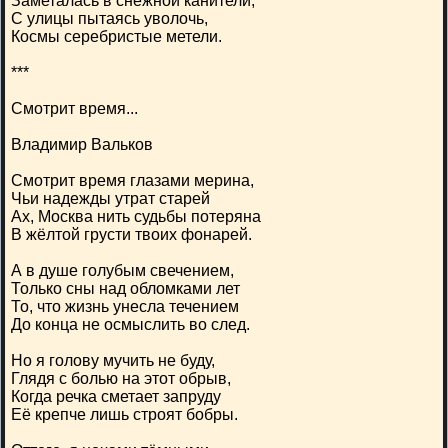
Заметалась в снежной канители,
С улицы пытаясь уволочь,
Космы серебристые метели.
***
Смотрит время...
Владимир Вальков
Смотрит время глазами мерина,
Чьи надежды утрат старей
Ах, Москва нить судьбы потеряна
В жёлтой грусти твоих фонарей.
А в душе голубым свечением,
Только сны над обломками лет
То, что жизнь унесла течением
До конца не осмыслить во след.
Но я голову мучить не буду,
Глядя с болью на этот обрыв,
Когда речка сметает запруду
Её крепче лишь строят бобры.