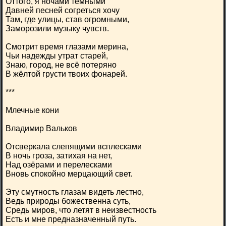
Оттого, я ночами тёмными
Давней песней согреться хочу
Там, где улицы, став огромными,
Заморозили музыку чувств.
Смотрит время глазами мерина,
Чьи надежды утрат старей,
Знаю, город, не всё потеряно
В жёлтой грусти твоих фонарей.
***
Млечные кони
Владимир Вальков
Отсверкала слепящими всплесками
В ночь гроза, затихая на нет,
Над озёрами и перелесками
Вновь спокойно мерцающий свет.
Эту смутность глазам видеть лестно,
Ведь природы божественна суть,
Средь миров, что летят в неизвестность
Есть и мне предназначенный путь.