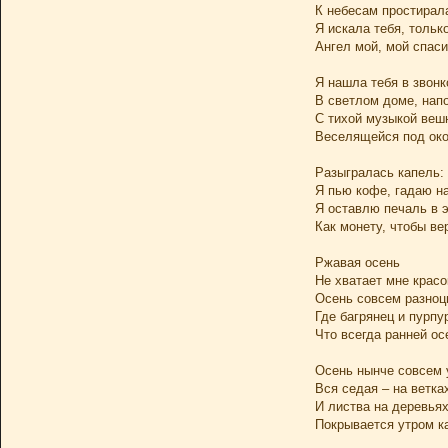
К небесам простирала
Я искала тебя, только
Ангел мой, мой спаси
Я нашла тебя в звонк
В светлом доме, нап
С тихой музыкой веш
Веселящейся под око
Разыгралась капель: 
Я пью кофе, гадаю н
Я оставлю печаль в 
Как монету, чтобы ве
Ржавая осень
Не хватает мне красок
Осень совсем разноц
Где багрянец и пурпур
Что всегда ранней ос
Осень нынче совсем 
Вся седая – на ветка
И листва на деревья
Покрывается утром к