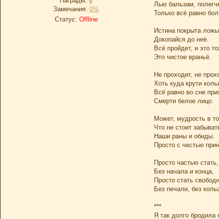
Награды:
0
Лью бальзам, полегче
Замечания:
0%
Только всё равно бол
Статус:
Offline
Истина покрыта ложь
Докопайся до неё.
Всё пройдет, и это то
Это чистое враньё.
Не проходит, не прох
Хоть куда крути коль
Всё равно во сне при
Смерти белое лицо.
Может, мудрость в то
Что не стоит забыват
Наши раны и обиды.
Просто с честью при
Просто частью стать,
Без начала и конца,
Просто стать свобод
Без печали, без коль
***
Я так долго бродила 