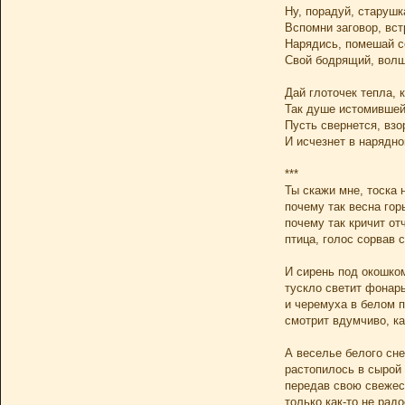
Ну, порадуй, старушк
Вспомни заговор, вс
Нарядись, помешай с
Свой бодрящий, волш
Дай глоточек тепла, 
Так душе истомившей
Пусть свернется, взо
И исчезнет в нарядно
***
Ты скажи мне, тоска 
почему так весна гор
почему так кричит от
птица, голос сорвав 
И сирень под окошком
тускло светит фонарь
и черемуха в белом 
смотрит вдумчиво, ка
А веселье белого сне
растопилось в сырой
передав свою свежес
только как-то не радо