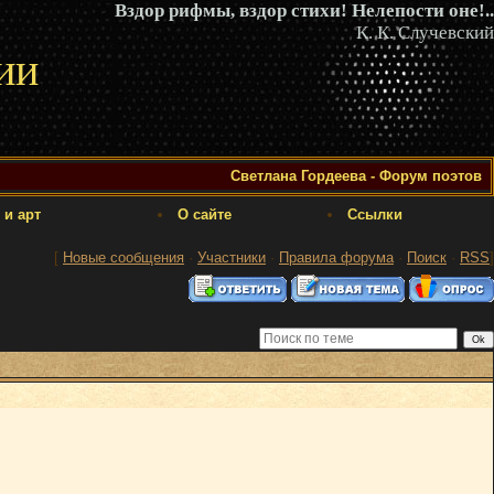
Вздор рифмы, вздор стихи! Нелепости оне!..
К. К. Случевский
ии
Светлана Гордеева - Форум поэтов
 и арт
О сайте
Ссылки
[
Новые сообщения
·
Участники
·
Правила форума
·
Поиск
·
RSS
]