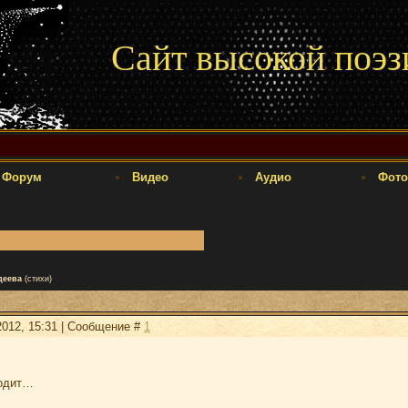
Сайт высокой поэз
Форум
Видео
Аудио
Фото
деева
(стихи)
2012, 15:31 | Сообщение #
1
ходит…