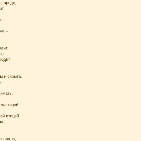
, вроде,
ит.
ю,
же –
одит,
цо.
ходит
м и скрыта,
ь
нимать.
 частицей
ной птицей
ца.
по свету,