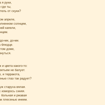
 я руки,
 где ты,
тель от скуки?
ом апреле,
олненном солнцем,
ней капели,
нцем.
до-ми, до-ми.
а блюдце.
этом доме,
рнуться.
 и цвета какого-то:
ветьем не балует.
, и терракота,
енью глаз так радует?
уж старуха вялая.
х изморось синяя.
х больная и ржавая
ак плесенью инеем.