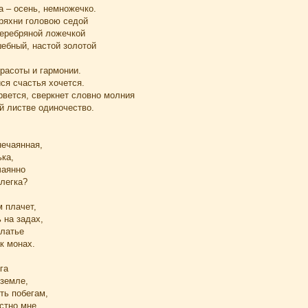
а – осень, немножечко.
тряхни головою седой
еребряной ложечкой
ебный, настой золотой
красоты и гармонии.
ся счастья хочется.
рвется, сверкнет словно молния
й листве одиночество.
нечаянная,
ька,
чаянно
слегка?
 плачет,
 на задах,
платье
к монах.
га
 земле,
ть побегам,
стно мне.