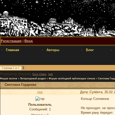
Регистрация
|
Вход
Главная
Авторы
Блог
1
Страница
1
из
1
Модератор форума:
,
Ecce_Chaos
Inok
Форум поэтов
»
Литературный раздел
»
Форум свободной публикации стихов
»
Светлана Гор
Светлана Гордеева
гор
Дата: Суббота, 25.02.
Кольцо Соломона
Пользователь
Не проходит, не про
Сообщений:
1
Время рану бередит.