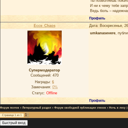
Ты позволяешь покач
И ни к чему тебе зап
Ведь боль – надежна
Профиль
Ecce_Chaos
Дата: Воскресенье, 26
umkanasevere
, публ
Супермодератор
Сообщений:
470
Награды:
6
Замечания:
0%
Статус:
Offline
Профиль
Форум поэтов
»
Литературный раздел
»
Форум свободной публикации стихов
»
Ночь в лесу
(
1
Страница
1
из
1