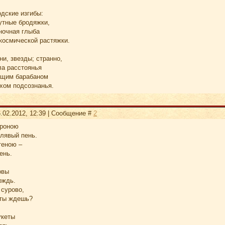
одские изгибы:
утные бродяжки,
ночная глыба
космической растяжки.
ни, звезды; странно,
а расстоянья
ащим барабаном
ахом подсознанья.
.02.2012, 12:39 | Сообщение #
2
ороною
хлявый пень.
теною –
ень.
овы
ождь.
 сурово,
 ты ждешь?
укеты