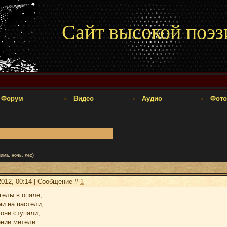
Сайт высокой поэз
Форум
Видео
Аудио
Фото
зима, ночь, лес)
2012, 00:14 | Сообщение #
1
гелы в опале,
и на пастели,
 они ступали,
нии метели.