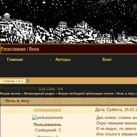
Регистрация
|
Вход
Главная
Авторы
Блог
1
Страница
1
из
1
Модератор форума:
,
Ecce_Chaos
Inok
Форум поэтов
»
Литературный раздел
»
Форум свободной публикации стихов
»
Ночь в лесу
(
Ночь в лесу
umkanasevere
Дата: Суббота, 25.02.
Два оленя, словно ан
Охра темными мазкам
Пользователь
И не видно, по земле
Сообщений:
3
Или плыли в обрамле