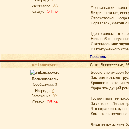
Награды:
0
Замечания:
0%
Фон виньетки - волог
Статус:
Offline
Вихри снежные, бесп
Отпечатались, когда 
Сорвалась, слетев с 
Где-то рядом – я, оле
Ночь собою подменил
И казалась мне звуч
Из контуженного стр
Профиль
umkanasevere
Дата: Воскресенье, 26
Бессильно ржавой б
Застрял в земле тру
Пользователь
Крапива властелин с
Сообщений:
3
Удара жаждущий рем
Награды:
0
Замечания:
0%
Густая пыль, ее покр
Статус:
Offline
За лето не сбивает д
Что охраняешь здесь
Кого столь преданно
Лишь ветру жгучие б