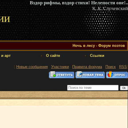
Вздор рифмы, вздор стихи! Нелепости оне!..
К. К. Случевский
ии
Ночь в лесу - Форум поэтов
 и арт
О сайте
Ссылки
[
Новые сообщения
·
Участники
·
Правила форума
·
Поиск
·
RSS
]