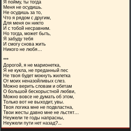
Я пойму, ты тогда
Меня не осудишь.
Не осудишь за то,
Что я рядом с другим,
Для меня он никто
И с тобой несравним.
Но тогда, может быть,
Я забуду тебя
И смогу снова жить
Никого не любя…
***
Дорогой, я не марионетка,
Я не кукла, не преданный пес
Не твоя будет мокнуть жилетка
От моих неназойливых слез.
Можно верить словам и обетам
О большой бескорыстной любви,
Можно вовсе не думать об этом,
Только вот не выходит, увы.
Твоя логика мне не подвластна,
Твои жесты давно мне не льстят…
Неужели те годы напрасны,
Неужели пути нет назад?...