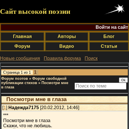
Сайт высокой поэзии
Войти на сайт
Главная
Авторы
Блог
Форум
Видео
Статьи
Новые сообщения
·
Правила форума
·
Поиск
;
1
Страница
1
из
1
Форум поэтов
»
Форум свободной
публикации стихов
»
Посмотри мне
в глаза
Посмотри мне в глаза
[
1
]
Надежда7175
[20.02.2012, 14:46]
***
Посмотри мне в глаза
Скажи, что не любишь.