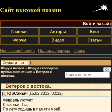
Сайт высокой поэзии
Войти на сайт
Главная
Авторы
Блог
Форум
Видео
Статьи
Новые сообщения
·
Правила форума
·
Поиск
;
1
Страница
1
из
1
Форум поэтов
»
Форум свободной
публикации стихов
»
Ветерок с
востока.
Ветерок с востока.
[
1
]
ЮрСаныч
[15.02.2012, 02:32]
Февраль лютует.
Ласковая Ты,
По лету ходишь в памяти моей.