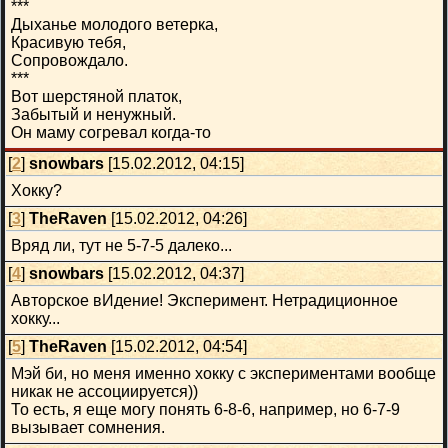
***
Дыханье молодого ветерка,
Красивую тебя,
Сопровождало.
***
Вот шерстяной платок,
Забытый и ненужный.
Он маму согревал когда-то
[
2
]
snowbars
[15.02.2012, 04:15]
Хокку?
[
3
]
TheRaven
[15.02.2012, 04:26]
Вряд ли, тут не 5-7-5 далеко...
[
4
]
snowbars
[15.02.2012, 04:37]
Авторское вИдение! Эксперимент. Нетрадиционное
хокку...
[
5
]
TheRaven
[15.02.2012, 04:54]
Мэй би, но меня именно хокку с экспериментами вообще
никак не ассоциируется))
То есть, я еще могу понять 6-8-6, например, но 6-7-9
вызывает сомнения.