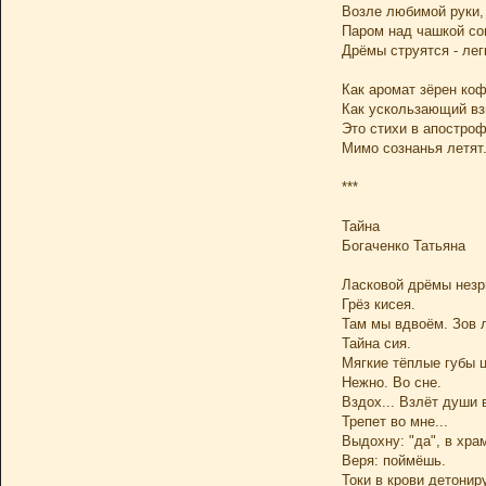
Возле любимой руки,
Паром над чашкой со
Дрёмы струятся - лег
Как аромат зёрен коф
Как ускользающий взг
Это стихи в апостро
Мимо сознанья летят
***
Тайна
Богаченко Татьяна
Ласковой дрёмы незр
Грёз кисея.
Там мы вдвоём. Зов 
Тайна сия.
Мягкие тёплые губы 
Нежно. Во сне.
Вздох... Взлёт души 
Трепет во мне...
Выдохну: "да", в хра
Веря: поймёшь.
Токи в крови детонир