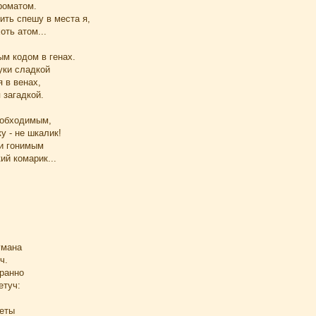
роматом.
пить спешу в места я,
оть атом...
м кодом в генах.
муки сладкой
я в венах,
 загадкой.
еобходимым,
у - не шкалик!
и гонимым
ий комарик...
умана
ч.
транно
етуч:
еты