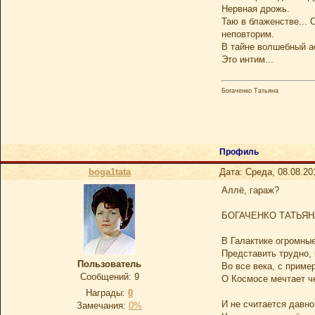
Нервная дрожь.
Таю в блаженстве... 
неповторим.
В тайне волшебный а
Это интим...
Богаченко Татьяна
Профиль
boga1tata
Дата: Среда, 08.08.20
Аллё, гараж?
БОГАЧЕНКО ТАТЬЯН
В Галактике огромные
Представить трудно, 
Пользователь
Во все века, с приме
Сообщений:
9
О Космосе мечтает ч
Награды:
0
И не считается давно
Замечания:
0%