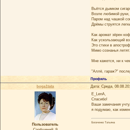
Вьётся дымком сигар
Возле любимой руки,
Паром над чашкой со
Дрёмы струятся легк
Как аромат зёрен коф
Как ускользающий взг
Это стихи в апостро
Мимо сознанья летят
Мне кажется, ни к че
"Аллё, гараж?" после
Профиль
boga1tata
Дата: Среда, 08.08.20
E_LenA,
Спасибо!
Ваши замечания учту
я подумаю, как измен
Богаченко Татьяна
Пользователь
Сообщений:
9