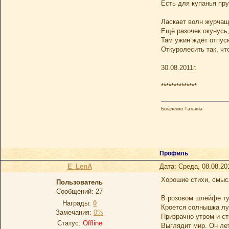
Есть для купанья пру
Ласкает волн журчащ
Ещё разочек окунусь
Там ужин ждёт отпуск
Откуролесить так, что
30.08.2011г.
**************
Богаченко Татьяна
Профиль
E_LenA
Дата: Среда, 08.08.20
Хорошие стихи, смысл
Пользователь
Сообщений:
27
В розовом шлейфе т
Награды:
0
Кроется солнышка лу
Замечания:
0%
Призрачно утром и с
Статус:
Offline
Выглядит мир. Он ле