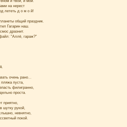
еном и твой, и мой.
бами на нерест
од лететь д о м о й!
 планеты общий праздник.
тил Гагарин наш.
смос дразнит.
файл: "Аллё, гараж?"
А
вать очень рано...
а пляжа пуста,
впасть филигранно,
дельно проста.
т приятно,
в шутку рукой,
слышно, невнятно,
ссветный покой.