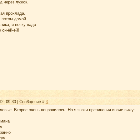
д через лужок.
ая прохлада.
, потом домой.
ника, и ночку надо
 ой-ёй-ёй!
12, 09:30 | Сообщение #
3
овые. Второе очень понравилось. Но я знаки препинания иначе вижу:
умана
ч.
транно
туч.