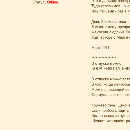
Что с дальних звёзд г
Статус:
Offline
Туда стремимся - ры
Иль птицами - раз в г
День Космонавтики -
В быль сказку превра
Фантазии людские Ко
Жди вскоре с Марса 
Март 2011г.
*****************
В отпуске можно
БОГАЧЕНКО ТАТЬЯН
В отпуске можно вста
В час, когда ленточк
Можно с природой со
Формула счастья пре
Кружево пены щекоче
Если прибой гладить 
Волны морские чуть 
Шепчут, что любят ра