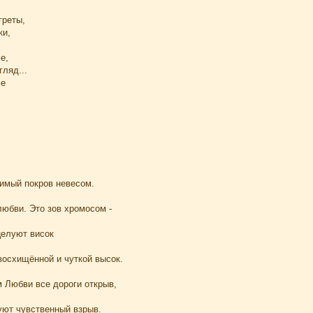
греты,
ки,
е,
ляд...
фе
.
имый покров невесом.
любви. Это зов хромосом -
целуют висок
восхищённой и чуткой высок.
м Любви все дороги открыв,
уют чувственный взрыв.