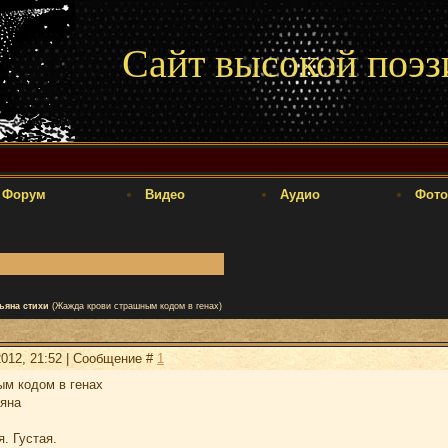
Сайт высокой поэз
Форум
Видео
Аудио
Фото
ьяна стихи
(Жажда крови страшным кодом в генах)
2012, 21:52 | Сообщение #
1
м кодом в генах
ьяна
я. Густая.