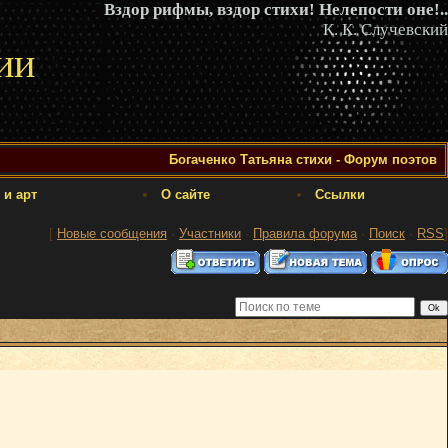
Вздор рифмы, вздор стихи! Нелепости оне!..
К. К. Случевский
ии
Богаченко Татьяна стихи - Форум поэтов
 и арт
О сайте
Ссылки
[
Новые сообщения
·
Участники
·
Правила форума
·
Поиск
·
RSS
]