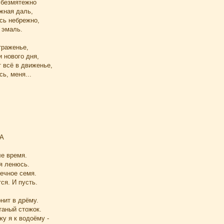
 безмятежно
жная даль,
сь небрежно,
 эмаль.
траженье,
 нового дня,
 всё в движенье,
ь, меня...
А
ле время.
 я ленюсь.
ечное семя.
ся. И пусть.
нит в дрёму.
аный стожок.
у я к водоёму -