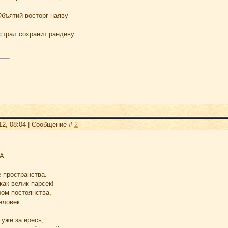
Объятий восторг наяву
страл сохранит рандеву.
12, 08:04 | Сообщение #
2
А
 пространства.
как велик парсек!
ром постоянства,
еловек.
 уже за ересь,