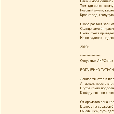
Небо и море слились
Там, где сияет жемчу
Розовый лучик, касая
Красит воды голубую
Скоро растает зари о
Солнце зажжёт краски
Вновь суета приведёт
Но не заденет, надеюс
2010г.
****************
Отпускник АКРОстих
БОГАЧЕНКО ТАТЬЯН
Лениво тянется в ию
А, может, просто это
С утра грызу подсолн
К обеду есть не хочет
От ароматов сена кло
Валюсь на свежесмёт
Очнувшись, путь держ