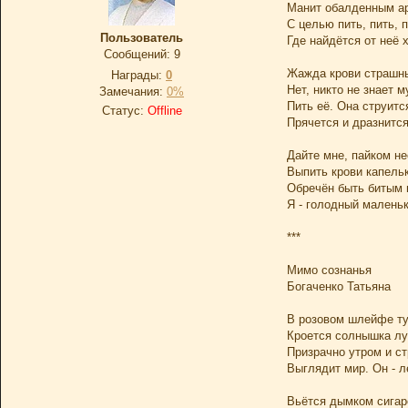
Манит обалденным а
С целью пить, пить, 
Пользователь
Где найдётся от неё х
Сообщений:
9
Жажда крови страшны
Награды:
0
Нет, никто не знает 
Замечания:
0%
Пить её. Она струитс
Статус:
Offline
Прячется и дразнится
Дайте мне, пайком н
Выпить крови капельк
Обречён быть битым 
Я - голодный маленьк
***
Мимо сознанья
Богаченко Татьяна
В розовом шлейфе т
Кроется солнышка лу
Призрачно утром и с
Выглядит мир. Он - л
Вьётся дымком сигар