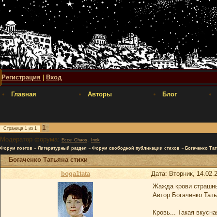
Регистрация
|
Вход
Главная
Авторы
Блог
1
Страница
1
из
1
Модератор форума:
,
Ecce_Chaos
Inok
Форум поэтов
»
Литературный раздел
»
Форум свободной публикации стихов
»
Богаченко Тат
Богаченко Татьяна стихи
boga1tata
Дата: Вторник, 14.02.
Жажда крови страшны
Автор Богаченко Тат
Кровь... Такая вкусна