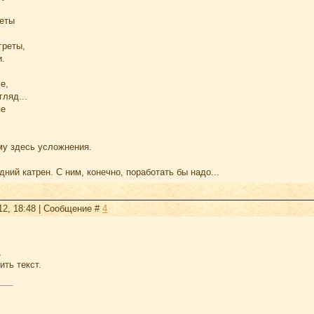
еты
греты,
и.
е,
ляд...
фе
.
му здесь усложнения.
дний катрен. С ним, конечно, поработать бы надо...
12, 18:48 | Сообщение #
4
,
ить текст.