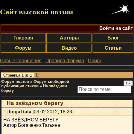
Сайт высокой поэзии
Войти на сайт
Главная
Авторы
Блог
Форум
Видео
Статьи
Новые сообщения
·
Правила форума
·
Поиск
;
1
Страница
1
из
1
Форум поэтов
»
Форум свободной
публикации стихов
»
На звёздном
берегу
На звёздном берегу
[
1
]
boga1tata
[03.02.2012, 18:23]
НА ЗВЁЗДНОМ БЕРЕГУ
Автор Богаченко Татьяна