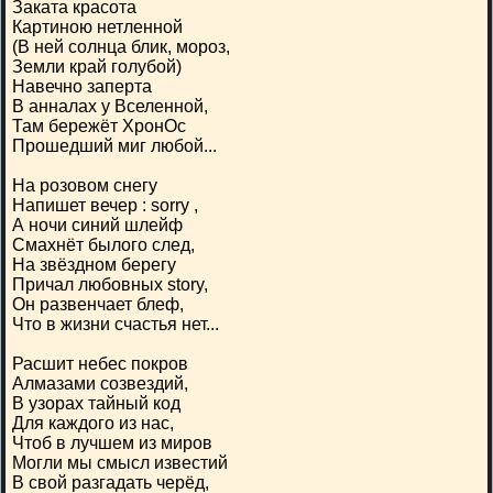
Заката красота
Картиною нетленной
(В ней солнца блик, мороз,
Земли край голубой)
Навечно заперта
В анналах у Вселенной,
Там бережёт ХронОс
Прошедший миг любой...
На розовом снегу
Напишет вечер : sorry ,
А ночи синий шлейф
Смахнёт былого след,
На звёздном берегу
Причал любовных story,
Он развенчает блеф,
Что в жизни счастья нет...
Расшит небес покров
Алмазами созвездий,
В узорах тайный код
Для каждого из нас,
Чтоб в лучшем из миров
Могли мы смысл известий
В свой разгадать черёд,