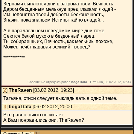
Зернами сыплются дни в закрома твои, Вечность,
Даром бесценным мелькнув пред глазами людей -
Им непонятна твоей доброты бесконечность,
Значит, пока знаньем Истины тайно владей...
А в параллельном неведомом мире дни тоже
Сеются белой мукою в бездонный ларец.
Ты собираешь их, Вечность, как мельник, похоже,
Может, печёт караваи великий Творец?
************
Сообщение отредактировал
boga1tata
-
Пятница, 03.02.2012, 18:33
[
2
]
TheRaven
[03.02.2012, 19:23]
Татьяна, стихи следует выкладывать в одной теме.
[
3
]
boga1tata
[06.02.2012, 20:00]
Всё равно, никто не читает.
А Вам понравились они, TheRaven?
1
Страница
1
из
1