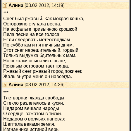
[
4
]
Алина
[03.02.2012, 14:19]
***
Снег был ржавый. Как мокрая кошка,
Осторожно ступала весна.
На асфальте привычною крошкой
Пела песни на все голоса.
Если следовать метеосводкам
По субботам и пятничным дням,
Этот снег нерешительный, гордый
Только выдумка бдительных мам.
Но осколки осыпались ныне,
Грязным островом тает гряда.
Ржавый снег ржавый город покинет.
Жаль внутри меня он навсегда.
[
5
]
Алина
[03.02.2012, 14:26]
***
Тлетворная жажда свободы.
Стекло разлетелось в куски.
Недаром вещали народы
О сердце, зажатом в тиски.
Недаром о волчьих напевах
Шептала веками земля.
Изгнанники истиной веры