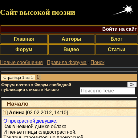
Сайт высокой поэзии
Войти на сайт
Главная
Авторы
Блог
Форум
Видео
Статьи
Новые сообщения
·
Правила форума
·
Поиск
;
1
Страница
1
из
1
Форум поэтов
»
Форум свободной
публикации стихов
»
Начало
Начало
[
1
]
Алина
[02.02.2012, 14:10]
О прекрасной девушке.
Как в нежной дымке облака
И пенье птицы сладострастной,
Так тень стремительно прекрасной