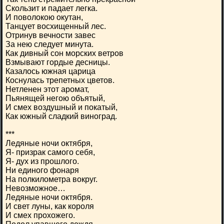
Скользит и падает легка.
И поволокою окутан,
Танцует восхищенный лес.
Отринув вечности завес
За нею следует минута.
Как дивный сон морских ветров
Взмывают гордые десницы.
Казалось южная царица
Коснулась трепетных цветов.
Нетленен этот аромат,
Пьянящей негою объятый,
И смех воздушный и покатый,
Как южный сладкий виноград.
***
Ледяные ночи октября,
Я- призрак самого себя,
Я- дух из прошлого.
Ни единого фонаря
На полкилометра вокруг.
Невозможное…
Ледяные ночи октября.
И свет луны, как короля
И смех прохожего.