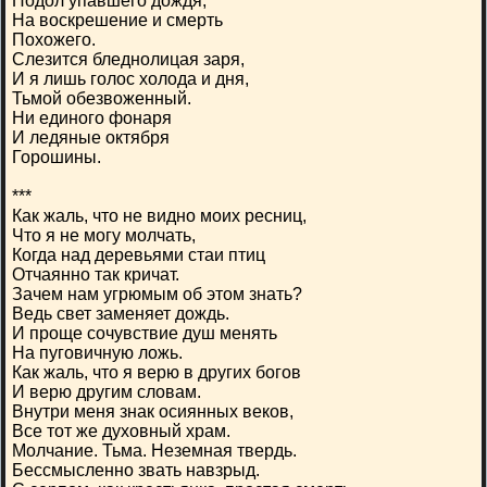
Подол упавшего дождя,
На воскрешение и смерть
Похожего.
Слезится бледнолицая заря,
И я лишь голос холода и дня,
Тьмой обезвоженный.
Ни единого фонаря
И ледяные октября
Горошины.
***
Как жаль, что не видно моих ресниц,
Что я не могу молчать,
Когда над деревьями стаи птиц
Отчаянно так кричат.
Зачем нам угрюмым об этом знать?
Ведь свет заменяет дождь.
И проще сочувствие душ менять
На пуговичную ложь.
Как жаль, что я верю в других богов
И верю другим словам.
Внутри меня знак осиянных веков,
Все тот же духовный храм.
Молчание. Тьма. Неземная твердь.
Бессмысленно звать навзрыд.