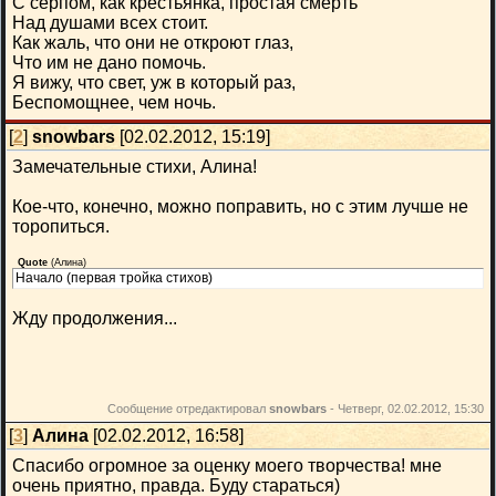
С серпом, как крестьянка, простая смерть
Над душами всех стоит.
Как жаль, что они не откроют глаз,
Что им не дано помочь.
Я вижу, что свет, уж в который раз,
Беспомощнее, чем ночь.
[
2
]
snowbars
[02.02.2012, 15:19]
Замечательные стихи, Алина!
Кое-что, конечно, можно поправить, но с этим лучше не
торопиться.
Quote
(
Алина
)
Начало (первая тройка стихов)
Жду продолжения...
Сообщение отредактировал
snowbars
-
Четверг, 02.02.2012, 15:30
[
3
]
Алина
[02.02.2012, 16:58]
Спасибо огромное за оценку моего творчества! мне
очень приятно, правда. Буду стараться)