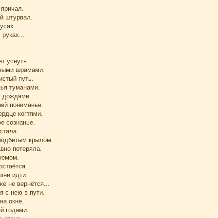
 причал.
й штурвал.
усах.
 руках...
т уснуть.
ными шрамами.
истый путь.
ья туманами.
у дождями.
ней пониманье.
ердце когтями.
е сознанье.
стала.
 подбитым крылом.
вно потеряла.
немом.
остаётся.
зни идти.
е не вернётся...
 с нею в пути.
на окне.
й годами.