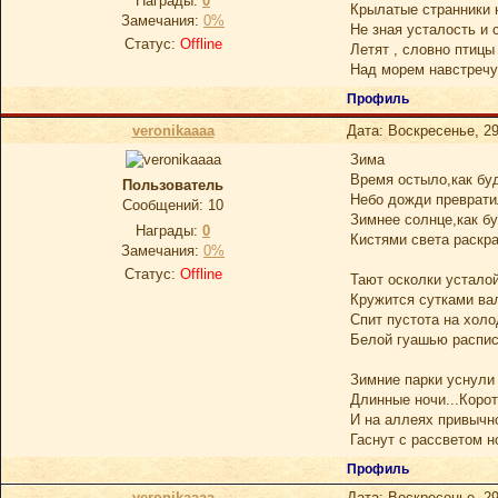
Награды:
0
Крылатые странники 
Замечания:
0%
Не зная усталость и 
Статус:
Offline
Летят , словно птицы 
Над морем навстречу
Профиль
veronikaaaa
Дата: Воскресенье, 29
Зима
Время остыло,как буд
Пользователь
Небо дожди преврати
Сообщений:
10
Зимнее солнце,как бу
Награды:
0
Кистями света раскр
Замечания:
0%
Статус:
Offline
Тают осколки устало
Кружится сутками ва
Спит пустота на холо
Белой гуашью распис
Зимние парки уснули 
Длинные ночи...Корот
И на аллеях привычн
Гаснут с рассветом н
Профиль
veronikaaaa
Дата: Воскресенье, 29