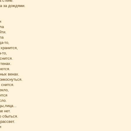
 стене.
та за дождями.
и
ла
йти.
ла
да-то,
 хранится,
-то,
снится.
тенах.
ьются.
нных венах.
рикоснуться.
 снится.
екло,
ится
сло.
ы,лица...
е нет.
о сбыться.
 рассвет.
и