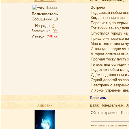
Встреча
Под серым небом окт
Пользователь
Когда осенняя заря
Сообщений:
10
Перелистнула серый 
Награды:
0
Тот тихий вечер,слов
Замечания:
0%
Спустился городу на 
Статус:
Offline
Пришло мгновенье на
Мне стало в жизни чу
И там где сердце чут
А город сотнями огне
Прогнал тоску пустых
Теперь под солнцем 
Под этим небом мы 
Идём под солнцем и 
Одной дорогой за зар
Навстречу с ветренн
И яркой утренней зве
Профиль
Хирсах♥
Дата: Понедельник, 3
Ой, как красиво! Я н
Хочу творить и знать мнение л