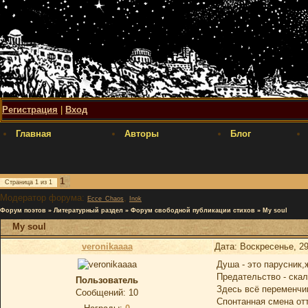
Регистрация
|
Вход
Главная
Авторы
Блог
1
Страница
1
из
1
Модератор форума:
,
Ecce_Chaos
Inok
Форум поэтов
»
Литературный раздел
»
Форум свободной публикации стихов
»
My soul
My soul
veronikaaaa
Дата: Воскресенье, 29
Душа - это парусник,ж
Предательство - скал
Пользователь
Здесь всё переменчив
Сообщений:
10
Спонтанная смена отт