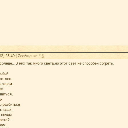
12, 23:49 | Сообщение #
5
солнце...В них так много света,но этот свет не способен согреть.
тобой
ветлее.
а окном
ее.
питься,
ах
о разбиться
глазах.
 ночам
вета?...
ам...