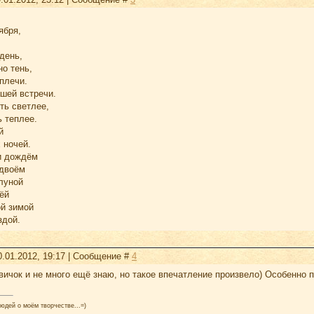
ября,
день,
но тень,
плечи.
шей встречи.
ть светлее,
ь теплее.
й
 ночей.
и дождём
вдвоём
луной
ёй
ой зимой
здой.
0.01.2012, 19:17 | Сообщение #
4
овичок и не много ещё знаю, но такое впечатление произвело) Особенно 
юдей о моём творчестве...=)