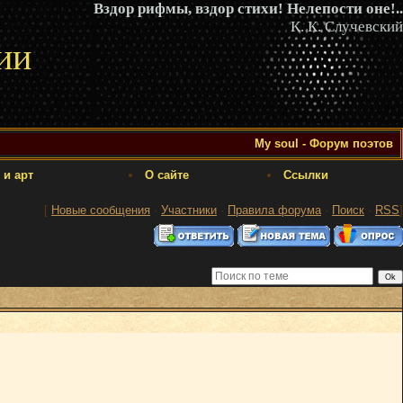
Вздор рифмы, вздор стихи! Нелепости оне!..
К. К. Случевский
ии
My soul - Форум поэтов
 и арт
О сайте
Ссылки
[
Новые сообщения
·
Участники
·
Правила форума
·
Поиск
·
RSS
]