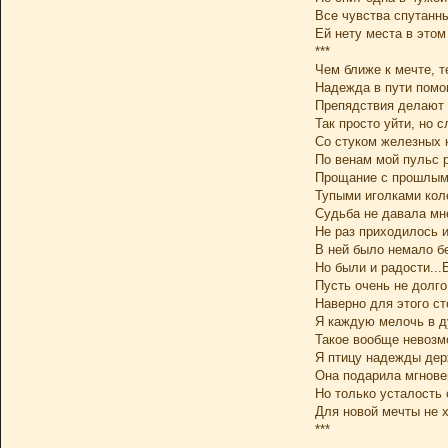
Все чувства спутанн
Ей нету места в этом
***
Чем ближе к мечте, т
Надежда в пути помо
Препядствия делают 
Так просто уйти, но 
Со стуком железных 
По венам мой пульс р
Прощание с прошлым,
Тупыми иголками кол
Судьба не давала мне
Не раз приходилось и
В ней было немало б
Но были и радости...
Пусть очень не долго
Наверно для этого ст
Я каждую мелочь в д
Такое вообще невозм
Я птицу надежды держ
Она подарила мгнове
Но только усталость 
Для новой мечты не хв
***