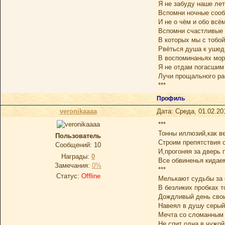
Я не забуду наше лето
Вспомни ночные соо
И не о чём и обо всём
Вспомни счастливые 
В которых мы с тобой
Рвёться душа к ушед
В воспоминаньях мор
Я не отдам погасшим
Лучи прощального ра
***
Профиль
veronikaaaa
Дата: Среда, 01.02.20
***
Тонны иллюзий,как в
Пользователь
Строим препятствия 
Сообщений:
10
И,прогоняя за дверь 
Награды:
0
Все обвиненья кидае
Замечания:
0%
***
Статус:
Offline
Мелькают судьбы за 
В безликих пробках т
Дождливый день сво
Навеял в душу серый
Мечта со сломанным
Не спит одна в чужой