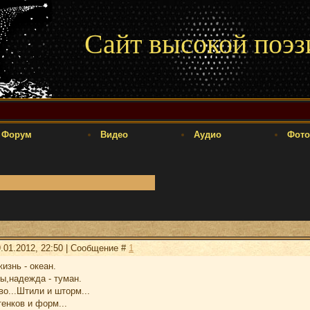
Сайт высокой поэз
Форум
Видео
Аудио
Фото
.01.2012, 22:50 | Сообщение #
1
изнь - океан.
ы,надежда - туман.
о...Штили и шторм...
енков и форм...