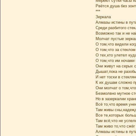
Мереют сутки часы на
Рвётся душа без зон
***
Зеркала
Алмазы истины в пут
Среди разбитого стек
Возможно так и не на
Молчат пустые зерка
О том,что видели ког
О том,что за стеклом
О тех,кто улетел куда
О том,что им ночами 
Они живут на серых с
Дышат,пока не разоб
И нет тоски в стекля
К их душам сложно п
Они молчат о том,что
Безмолвно мутное ст
Но в зазеркалии хран
Всё то,что время уне
Там живы сны,надежд
Все те,которых больш
Там всё,что не успел
Там живо то,что сжёг
Алмазы истины в пут