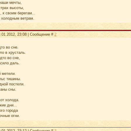
наши мечты,
страх высоты,
, к своим берегам...
 холодным ветрам.
.01.2012, 23:08 | Сообщение #
2
то во сне.
ло в хрусталь.
дто во сне,
асило даль.
й метели.
льс тишины.
дной постели.
аны сны.
от холода.
кие дни...
ого города
очные огни.
.01.2012, 23:12 | Сообщение #
3