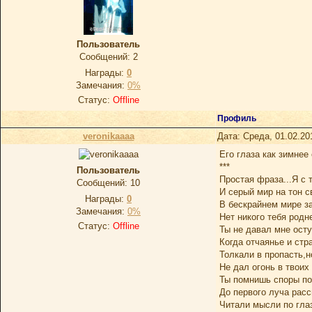
Пользователь
Сообщений:
2
Награды:
0
Замечания:
0%
Статус:
Offline
Профиль
veronikaaaa
Дата: Среда, 01.02.20
Его глаза как зимнее 
***
Пользователь
Простая фраза...Я с 
Сообщений:
10
И серый мир на тон с
Награды:
0
В бескрайнем мире з
Замечания:
0%
Нет никого тебя родн
Статус:
Offline
Ты не давал мне осту
Когда отчаянье и стр
Толкали в пропасть,н
Не дал огонь в твоих 
Ты помнишь споры по
До первого луча расс
Читали мысли по глаз