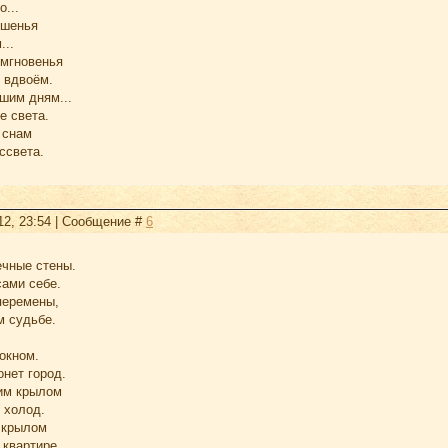
...
бшенья
...
мгновенья
 вдвоём.
шим дням...
е света.
 снам
ссвета.
12, 23:54 | Сообщение #
6
ечные стены.
сами себе.
перемены,
м судьбе.
окном.
онет город.
им крылом
 холод.
 крылом
 квартире.