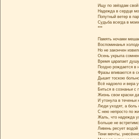
Ищу по звёздам свой
Надежда в сердце мо
Попутный ветер в пар
Судьба всегда в моих
***
Память ночами мешае
Воспоминанья холод
Но не закончен извил
Осень укрыла сомнен
Время царапает душ
Поздно рождается в 
Фразы впиваются в с
Дышит тоскою больно
Всё надоело и вера у
Биться в сознаньи с
Жизнь свои краски да
И утонула в теченьи 
Люди уходят, а боль 
С нею непросто по жи
Жаль, что надежда уж
Больше не встретимся
Ливень ресует водой 
Тени мечты, унесённо