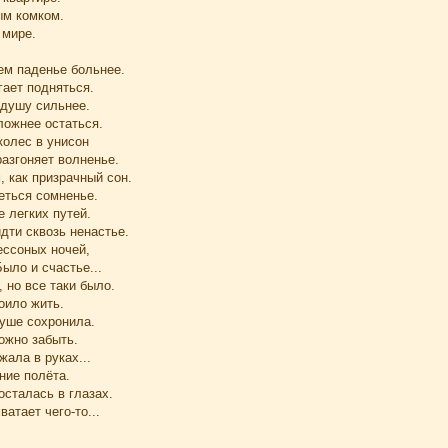
ым комком.
 мире.
ем паденье больнее.
гает подняться.
душу сильнее.
сложнее остаться.
колес в унисон
азгоняет волненье.
 как призрачный сон.
еться сомненье.
 легких путей.
дти сквозь ненастье.
ессоных ночей,
Было и счастье...
, но все таки было.
оило жить.
уше сохронила.
ожно забыть.
ала в руках...
ние полёта.
осталась в глазах.
атает чего-то...