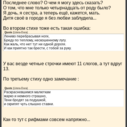
Последнее слово? О чем я могу здесь сказать?
О том, что мне только четырнадцать от роду было?
Я дочь, я сестра, а теперь ещё, кажется, мать.
Дитя своё в городе я без любви заблудила...
Во втором стихе тоже есть такая ошибка:
Quote
(
Litera-Dura
)
Лениво перебрасывая ноги,
Бреду по теплому, нескошенному лугу.
Как жаль, что нет тут ни одной дороги.
И как приятно так брести, с тобой за руку.
У вас везде четные строчки имеют 11 слогов, а тут вдруг
13.
По третьему стиху одно замечание :
Quote
(
Litera-Dura
)
Раскрасневшимся малюткам
жарко и немного страшно,
Тени бродят за подушкой,
и скрипят чуть слышно ставни.
Как-то тут с рифмами совсем напряжно...