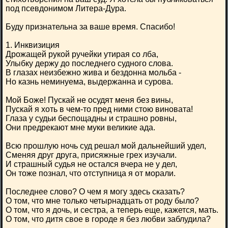
под псевдонимом Литера-Дура.
Буду признательна за ваше время. Спасибо!
1. Инквизиция
Дрожащей рукой ручейки утирая со лба,
Улыбку держу до последнего судного слова.
В глазах неизбежно жива и бездонна мольба -
Но казнь неминуема, выдержанна и сурова.
Мой Боже! Пускай не осудят меня без вины,
Пускай я хоть в чем-то пред ними стою виновата!
Глаза у судьи беспощадны и страшно ровны,
Они предрекают мне муки великие ада.
Всю прошлую ночь суд решал мой дальнейший удел,
Сменяя друг друга, присяжные грех изучали.
И страшный судья не остался вчера не у дел,
Он тоже познал, что отступница я от морали.
Последнее слово? О чем я могу здесь сказать?
О том, что мне только четырнадцать от роду было?
О том, что я дочь, и сестра, а теперь еще, кажется, мать.
О том, что дитя свое в городе я без любви заблудила?