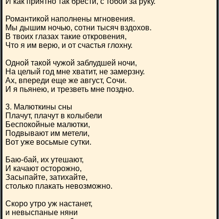
И как приятно так брести, с тобой за руку.
Романтикой наполнены мгновения.
Мы дышим ночью, сотни тысяч вздохов.
В твоих глазах такие откровения,
Что я им верю, и от счастья глохну.
Одной такой чужой заблудшей ночи,
На целый год мне хватит, не замерзну.
Ах, впереди еще же август, Сочи.
И я пьянею, и трезветь мне поздно.
3. Малюткины сны
Плачут, плачут в колыбели
Беспокойные малютки,
Подвывают им метели,
Вот уже восьмые сутки.
Баю-бай, их утешают,
И качают осторожно,
Засыпайте, затихайте,
столько плакать невозможно.
Скоро утро уж настанет,
и невыспаные няни