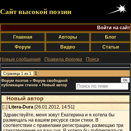
Сайт высокой поэзии
Войти на сайт
Главная
Авторы
Блог
Форум
Видео
Статьи
Новые сообщения
·
Правила форума
·
Поиск
;
1
Страница
1
из
1
Форум поэтов
»
Форум свободной
публикации стихов
»
Новый автор
Новый автор
[
1
]
Litera-Dura
[26.01.2012, 14:51]
Здравствуйте, меня зовут Екатерина и я хотела бы
размещать на вашем ресурсе свои стихи. В
соответствии с правилами регистрации, размещаю три
стихотворения на ваш суд. Я хотела бы публиковаться