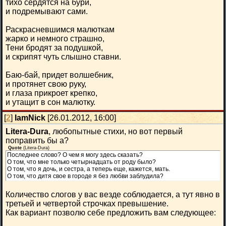
тихо сердятся на бури,
и подремывают сами.
Раскрасневшимся малюткам
жарко и немного страшно,
Тени бродят за подушкой,
и скрипят чуть слышно ставни.
Баю-бай, придет волшебник,
и протянет свою руку,
и глаза прикроет крепко,
и утащит в сон малютку.
[
2
]
IamNick
[26.01.2012, 16:00]
Litera-Dura
, любопытные стихи, но вот первый
поправить бы а?
Quote
(
Litera-Dura
)
Последнее слово? О чем я могу здесь сказать?
О том, что мне только четырнадцать от роду было?
О том, что я дочь, и сестра, а теперь еще, кажется, мать.
О том, что дитя свое в городе я без любви заблудила?
Количество слогов у вас везде соблюдается, а тут явно в
третьей и четвертой строчках превышение.
Как вариант позволю себе предложить вам следующее: