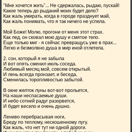
"Мне хочется жить"... Не сдержалась, рыдаю, пускай!
Какое теперь до рыданий моих будет дело?
Как жаль умирать, когда в городе празднует май,
Как жаль понимать, что я так ничего не успела.
Мой Боже! Молю, прогони от меня этот страх.
Как лед, он сковал мою душу и смятое тело.
Еще только миг - я сейчас превращусь уже в прах...
Легко и безмолвно душа в мир иной отлетела.
2. сон, который я не забыла
И вот опять сменил июль соседа.
Любимый месяц мой, совсем открытый.
И лень всегда пронзает, и беседа,
Сменилась торопливостью забытой.
В окне желток луны вот-вот прольется,
На наши неспасаемые души.
И небо сотней радуг разорвется,
И будет весело и очень душно.
Лениво перебрасывая ноги,
Бреду по теплому, нескошенному лугу.
Как жаль, что нет тут ни одной дороги.