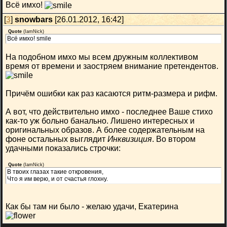
Всё имхо!
[
3
]
snowbars
[26.01.2012, 16:42]
Quote
(
IamNick
)
Всё имхо! smile
На подобном имхо мы всем дружным коллективом
время от времени и заостряем внимание претендентов.
Причём ошибки как раз касаются ритм-размера и рифм.
А вот, что действительно имхо - последнее Ваше стихо
как-то уж больно банально. Лишено интересных и
оригинальных образов. А более содержательным на
фоне остальных выглядит
Инквизиция
. Во втором
удачными показались строчки:
Quote
(
IamNick
)
В твоих глазах такие откровения,
Что я им верю, и от счастья глохну.
Как бы там ни было - желаю удачи, Екатерина