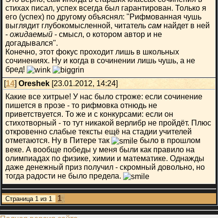
стихах писал, успех всегда был гарантирован. Только я
его (успех) по другому объяснял: "Рифмованная чушь
выглядит глубокомысленной, читатель
сам
найдет в ней
-
ожидаемый
- смысл, о котором автор и не
догадывался".
Конечно, этот фокус проходит лишь в школьных
сочинениях. Ну и когда в сочинении лишь чушь, а не
бред!
[
14
]
Oreshek
[23.01.2012, 14:24]
Какие все хитрые! У нас было строже: если сочинение
пишется в прозе - то рифмовка отнюдь не
приветствуется. То же и с конкурсами: если он
стихотворный - то тут никакой верлибр не пройдёт. Плюс
откровенно слабые тексты ещё на стадии учителей
отметаются. Ну в Питере так
было в прошлом
веке. А вообще победы у меня были как правило на
олимпиадах по физике, химии и математике. Однажды
даже денежный приз получил - скромный довольно, но
тогда радости не было предела.
1
Страница
1
из
1