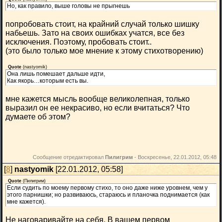
Но, как правило, выше головы не прыгнешь
попробовать стоит, на крайний случай только шишку
набьешь. Зато на своих ошибках учатся, все без
исключения. Поэтому, пробовать стоит..
(это было только мое мнение к этому стихотворению)
Quote
(
nastyomik
)
Она лишь помешает дальше идти,
Как якорь…которым есть вы.
мне кажется мысль вообще великолепная, только
выразил он ее некрасиво, но если вчитаться? Что
думаете об этом?
Сообщение отредактировал
Пилигрим
-
Воскресенье, 22.01.2012, 05:48
[
8
]
nastyomik
[22.01.2012, 05:58]
Quote
(
Пилигрим
)
Если судить по моему первому стихо, то оно даже ниже уровнем, чем у
этого парнишки; но развиваюсь, стараюсь и планочка поднимается (как
мне кажется).
Не наговаривайте на себя. В вашем первом