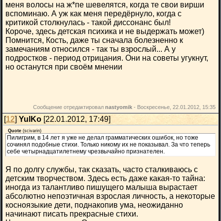
меня волосы на ж*пе шевелятся, когда те свои вирши
вспоминаю. А уж как меня передёрнуло, когда с
критикой столкнулась - такой диссонанс был!
Короче, здесь детская психика и не выдержать может)
Помнится, Кость, даже ты сначала болезненно к
замечаниям относился - так ты взрослый... А у
подростков - период отрицания. Они на советы угукнут,
но останутся при своём мнении
Сообщение отредактировал
nastyomik
-
Воскресенье, 22.01.2012, 15:35
[
12
]
YulKo
[22.01.2012, 17:49]
Quote
(
scivarin
)
Пилигрим, в 14 лет я уже не делал грамматических ошибок, но тоже
сочинял подобные стихи. Только никому их не показывал. За что теперь
себе четырнадцатилетнему чрезвычайно признателен.
Я по долгу службы, так сказать, часто сталкиваюсь с
детским творчеством. Здесь есть даже какая-то тайна:
иногда из талантливо пишущего малыша вырастает
абсолютно непоэтичная взрослая личность, а некоторые
косноязыкие дети, поднакопив ума, неожиданно
начинают писать прекрасные стихи.