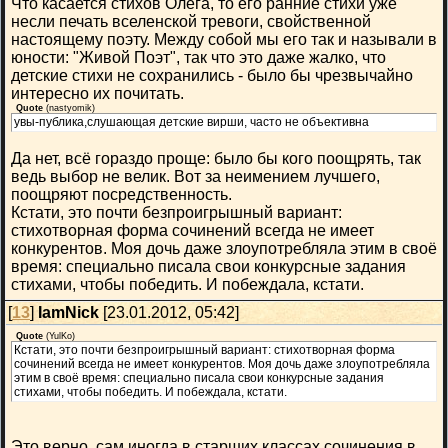
Что касается стихов Олега, то его ранние стихи уже
несли печать вселенской тревоги, свойственной
настоящему поэту. Между собой мы его так и называли в
юности: "Живой Поэт", так что это даже жалко, что
детские стихи не сохранились - было бы чрезвычайно
интересно их почитать.
Quote
(
nastyomik
)
увы-публика,слушающая детские вирши, часто не объективна
Да нет, всё гораздо проще: было бы кого поощрять, так
ведь выбор не велик. Вот за неимением лучшего,
поощряют посредственность.
Кстати, это почти безпроигрышный вариант:
стихотворная форма сочинений всегда не имеет
конкурентов. Моя дочь даже злоупотребляла этим в своё
время: специально писала свои конкурсные задания
стихами, чтобы победить. И побеждала, кстати.
[
13
]
IamNick
[23.01.2012, 05:42]
Quote
(
YulKo
)
Кстати, это почти безпроигрышный вариант: стихотворная форма
сочинений всегда не имеет конкурентов. Моя дочь даже злоупотребляла
этим в своё время: специально писала свои конкурсные задания
стихами, чтобы победить. И побеждала, кстати.
Это верно, сам иногда в старших классах сочинения в