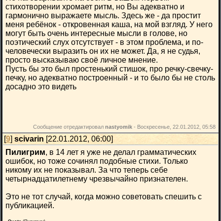
стихотворении хромает ритм, но Вы адекватно и
гармонично выражаете мысль. Здесь же - да простит
меня ребёнок - откровенная каша, на мой взгляд. У него
могут быть очень интересные мысли в голове, но
поэтический слух отсутствует - в этом проблема, и по-
человечески выразить он их не может. Да, я не судья,
просто высказываю своё личное мнение.
Пусть бы это был простенький стишок, про речку-свечку-
печку, но адекватно построенный - и то было бы не столь
досадно это видеть
Сообщение отредактировал
nastyomik
-
Воскресенье, 22.01.2012, 05:58
[
9
]
scivarin
[22.01.2012, 06:00]
Пилигрим
, в 14 лет я уже не делал грамматических
ошибок, но тоже сочинял подобные стихи. Только
никому их не показывал. За что теперь себе
четырнадцатилетнему чрезвычайно признателен.
Это не тот случай, когда можно советовать спешить с
публикацией.