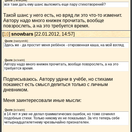
Quote
(
Пилигрим
)
все таки дать ему шанс выложить еще пару стихотворений?
Такой шанс у него есть, но вряд ли это что-то изменит.
Автору надо много книжек прочитать, вообще
повзрослеть, а на это требуется время.
[
10
]
snowbars
[22.01.2012, 14:57]
Quote
(
nastyomik
)
Здесь же - да простит меня ребёнок - откровенная каша, на мой взгляд.
Quote
(
scivarin
)
Автору надо много книжек прочитать, вообще повзрослеть, а на это
требуется время.
Подписываюсь. Автору удачи в учёбе, но стихами
покамест есть смысл делиться только с личным
дневником.
Меня заинтересовали иные мысли:
Quote
(
scivarin
)
в 14 лет я уже не делал грамматических ошибок, но тоже сочинял
подобные стихи. Только никому их не показывал. За что теперь себе
четырнадцатилетнему чрезвычайно признателен.