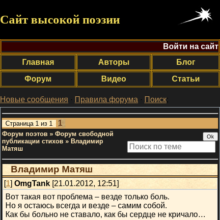
Сайт высокой поэзии
Войти на сайт
Главная
Авторы
Блог
Форум
Видео
Статьи
Новые сообщения
·
Правила форума
·
Поиск
;
1
Страница
1
из
1
Форум поэтов
»
Форум свободной
публикации стихов
»
Владимир
Матяш
Владимир Матяш
[
1
]
OmgTank
[21.01.2012, 12:51]
Вот такая вот проблема – везде только боль.
Но я остаюсь всегда и везде – самим собой.
Как бы больно не ставало, как бы сердце не кричало…