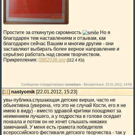
Простите за откинутую скромность
Но я
благодарен тем наставлениям и отзывам, как
благодарен сейчас Вашим и многим другим - они
заставляют выбирать более верное направление и
серьёзно работать над своим творчеством.
Прикрепления:
0882038.jpg
(112.4 Kb)
Сообщение отредактировал
snowbars
-
Воскресенье, 22.01.2012, 14:59
[
11
]
nastyomik
[22.01.2012, 15:23]
увы-публика,слушающая детские вирши, часто не
объективна (уверена, что это не случай Кости, его я не
имею в виду) - вместо здравой критики поощряют за
неимением лучшего, а у подростка в голове оседает
похвала и потом он не хочет слышать никаких
замечаний. У меня есть грамота победителя
всероссийского фестиваля детского творчества - так у