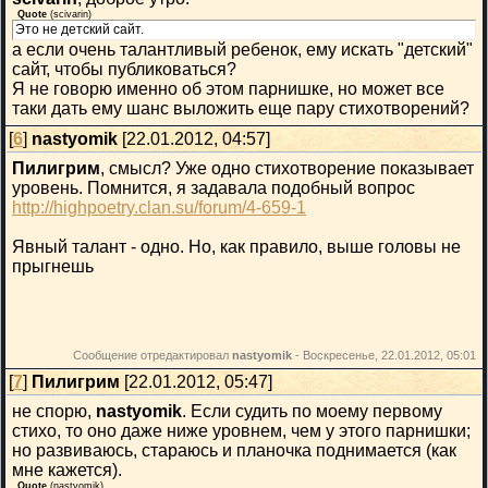
Quote
(
scivarin
)
Это не детский сайт.
а если очень талантливый ребенок, ему искать "детский"
сайт, чтобы публиковаться?
Я не говорю именно об этом парнишке, но может все
таки дать ему шанс выложить еще пару стихотворений?
[
6
]
nastyomik
[22.01.2012, 04:57]
Пилигрим
, смысл? Уже одно стихотворение показывает
уровень. Помнится, я задавала подобный вопрос
http://highpoetry.clan.su/forum/4-659-1
Явный талант - одно. Но, как правило, выше головы не
прыгнешь
Сообщение отредактировал
nastyomik
-
Воскресенье, 22.01.2012, 05:01
[
7
]
Пилигрим
[22.01.2012, 05:47]
не спорю,
nastyomik
. Если судить по моему первому
стихо, то оно даже ниже уровнем, чем у этого парнишки;
но развиваюсь, стараюсь и планочка поднимается (как
мне кажется).
Quote
(
nastyomik
)