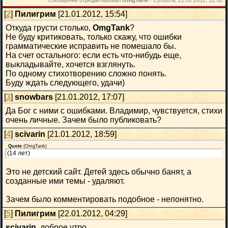
Сообщение отредактировал
OmgTank
-
Суббота, 21.01.2012, 12:52
[
2
]
Пилигрим
[21.01.2012, 15:54]
Откуда грусти столько,
OmgTank
?
Не буду критиковать, только скажу, что ошибки
грамматические исправить не помешало бы.
На счет остального: если есть что-нибудь еще,
выкладывайте, хочется взглянуть.
По одному стихотворению сложно понять.
Буду ждать следующего, удачи)
[
3
]
snowbars
[21.01.2012, 17:07]
Да Бог с ними с ошибками. Владимир, чувствуется, стихи
очень личные. Зачем было публиковать?
[
4
]
scivarin
[21.01.2012, 18:59]
Quote
(
OmgTank
)
(14 лет)
Это не детский сайт. Детей здесь обычно банят, а
созданные ими темы - удаляют.
Зачем было комментировать подобное - непонятно.
[
5
]
Пилигрим
[22.01.2012, 04:29]
scivarin
, доброе утро.