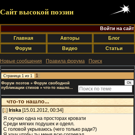
Сайт высокой поэзии
Войти на сайт
Главная
Авторы
Блог
Форум
Видео
Статьи
Новые сообщения
·
Правила форума
·
Поиск
;
1
Страница
1
из
1
Форум поэтов
»
Форум свободной
публикации стихов
»
что-то нашло...
что-то нашло...
[
1
]
Iriska
[15.01.2012, 00:34]
Я скучаю одна на просторах кровати
Среди мягких подушек и одеял.
С головой укрываюсь (чего только ради?)
Я хочу чтобы ты меня всю согревал.