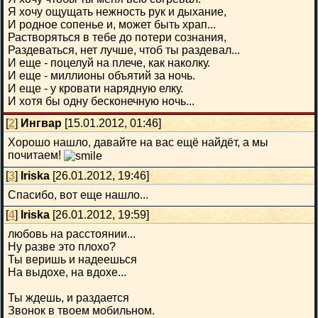
Я хочу ощущать нежность рук и дыхание,
И родное сопенье и, может быть храп...
Растворяться в тебе до потери сознания,
Раздеваться, нет лучше, чтоб ты раздевал...
И еще - поцелуй на плече, как наколку.
И еще - миллионы объятий за ночь.
И еще - у кровати нарядную елку.
И хотя бы одну бесконечную ночь...
[
2
]
Ингвар
[15.01.2012, 01:46]
Хорошо нашло, давайте на вас ещё найдёт, а мы
почитаем!
[
3
]
Iriska
[26.01.2012, 19:46]
Спасибо, вот еще нашло...
[
4
]
Iriska
[26.01.2012, 19:59]
любовь на расстоянии...
Ну разве это плохо?
Ты веришь и надеешься
На выдохе, на вдохе...
Ты ждешь, и раздается
Звонок в твоем мобильном.