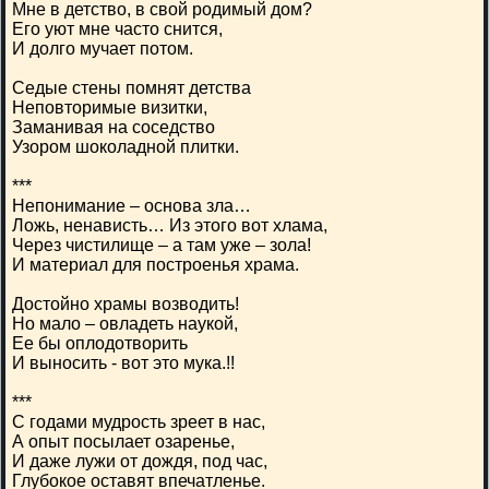
Мне в детство, в свой родимый дом?
Его уют мне часто снится,
И долго мучает потом.
Седые стены помнят детства
Неповторимые визитки,
Заманивая на соседство
Узором шоколадной плитки.
***
Непонимание – основа зла…
Ложь, ненависть… Из этого вот хлама,
Через чистилище – а там уже – зола!
И материал для построенья храма.
Достойно храмы возводить!
Но мало – овладеть наукой,
Ее бы оплодотворить
И выносить - вот это мука.!!
***
С годами мудрость зреет в нас,
А опыт посылает озаренье,
И даже лужи от дождя, под час,
Глубокое оставят впечатленье.