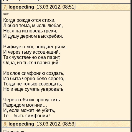
[
7
]
logopeding
[13.03.2012, 08:51]
***
Когда рождаются стихи,
Любая тема, мысль любая,
Неся на исповедь грехи,
И душу дерном выскребая,
Рифмует слог, рождает ритм,
И через тьму ассоциаций,
Так чувственно она парит,
Одна, из тысяч вариаций.
Из слов симфонию создать,
Из быта черно-бело-серого,
Тогда не только созерцать,
Но и еще суметь уверовать.
Через себя их пропустить
Разрядом молнии…
И, если может не убить,
То – быть симфонии !
[
8
]
logopeding
[13.03.2012, 08:53]
Парусник