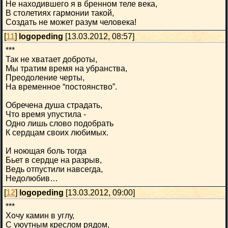
Не находившего я в бренном теле века,
В столетиях гармонии такой,
Создать не может разум человека!
[
11
]
logopeding
[13.03.2012, 08:57]
***
Так не хватает доброты,
Мы тратим время на убранства,
Преодоление черты,
На временное “постоянство”.
Обречена душа страдать,
Что время упустила -
Одно лишь слово подобрать
К сердцам своих любимых.
И ноющая боль тогда
Бьет в сердце на разрыв,
Ведь отпустили навсегда,
Недолюбив…
[
12
]
logopeding
[13.03.2012, 09:00]
***
Хочу камин в углу,
С уюутным креслом рядом,