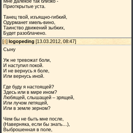
Мне далекое так близко -
Приоткрытые уста.
Танец твой, изъящно-гибкий,
Одурманет хмель-вино,
Таинство движений зыбких,
Будет разоблачено.
[
4
]
logopeding
[13.03.2012, 08:47]
Сыну
Уж не тревожат боли,
И наступил покой.
И не вернусь я боле,
Или вернусь иной.
Где буду я настоящей?
Здесь или в мире ином?
Любящей, слышащей – зрящей,
Или лучом летящей,
Или в земле зерном?
Чем бы не быть мне после,
(Наверняка, если бы знать…),
Выброшенная в поле,