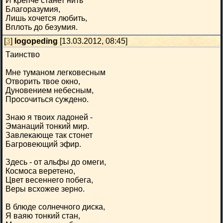
И крепче станет нить
Благоразумия,
Лишь хочется любить,
Вплоть до безумия.
[
3
]
logopeding
[13.03.2012, 08:45]
Таинство
Мне туманом легковесным
Отворить твое окно,
Дуновением небесным,
Просочиться суждено.
Знаю я твоих ладоней -
Эманаций тонкий мир.
Завлекающе так стонет
Багровеющий эфир.
Здесь - от альфы до омеги,
Космоса веретено,
Цвет весеннего побега,
Веры всхожее зерно.
В блюде солнечного диска,
Я ваяю тонкий стан,