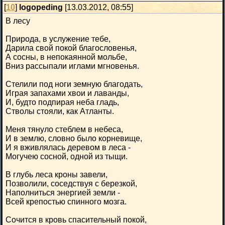
[
10
]
logopeding
[13.03.2012, 08:55]
В лесу
Природа, в услужение тебе,
Дарила свой покой благословенья,
А сосны, в непокаянной мольбе,
Вниз рассыпали иглами мгновенья.
Стелили под ноги земную благодать,
Играя запахами хвои и лаванды,
И, будто подпирая неба гладь,
Стволы стояли, как Атланты.
Меня тянуло стеблем в небеса,
И в землю, словно было корневище,
И я вживлялась деревом в леса -
Могучею сосной, одной из тыщи.
В глубь леса кроны завели,
Позволили, соседствуя с березкой,
Наполниться энергией земли -
Всей крепостью спинного мозга.
Сочится в кровь спасительный покой,