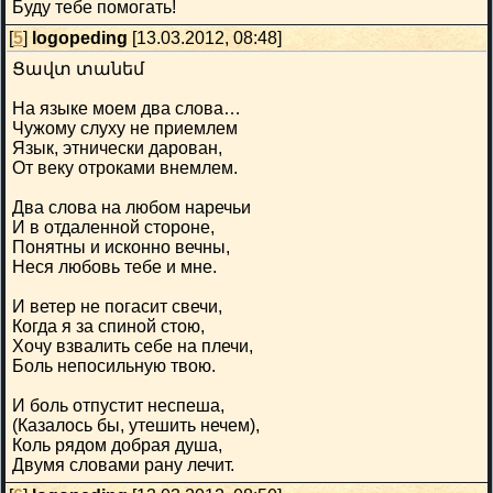
Буду тебе помогать!
[
5
]
logopeding
[13.03.2012, 08:48]
Ցավտ տանեմ
На языке моем два слова…
Чужому слуху не приемлем
Язык, этнически дарован,
От веку отроками внемлем.
Два слова на любом наречьи
И в отдаленной стороне,
Понятны и исконно вечны,
Неся любовь тебе и мне.
И ветер не погасит свечи,
Когда я за спиной стою,
Хочу взвалить себе на плечи,
Боль непосильную твою.
И боль отпустит неспеша,
(Казалось бы, утешить нечем),
Коль рядом добрая душа,
Двумя словами рану лечит.