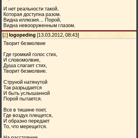
И нет реальности такой,
Которая доступна разом.
Видна иллюзия… Порой,
Видна невооруженным глазом.
[
2
]
logopeding
[13.03.2012, 08:43]
Творит безмолвие
Где громкий голос стих,
И словомолвие,
Душа слaгает стих,
Творит безмолвие.
Струной натянутой
Так разрыдается
И быть услышанной
Порой пытается.
Все в тишине поет,
Где воздух плещется,
И образно передает
То, что мерещится.
На расстоянии