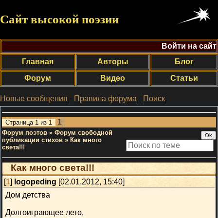
Сайт высокой поэзии
Войти на сайт
Главная
Авторы
Блог
Форум
Видео
Статьи
Новые сообщения
·
Правила форума
·
Поиск
;
1
Страница
1
из
1
Форум поэтов
»
Форум свободной
публикации стихов
»
Как много
света!!!
Как много света!!!
[
1
]
logopeding
[02.01.2012, 15:40]
Дом детства
Долгоиграющее лето,