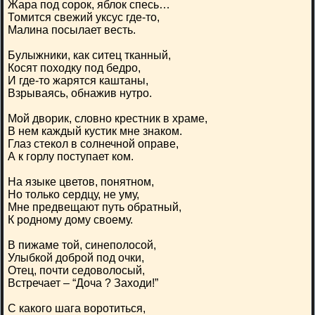
Жара под сорок, яблок спесь…
Томится свежий уксус где-то,
Малина посылает весть.
Булыжники, как ситец тканный,
Косят походку под бедро,
И где-то жарятся каштаны,
Взрываясь, обнажив нутро.
Мой дворик, словно крестник в храме,
В нем каждый кустик мне знаком.
Глаз стекол в солнечной оправе,
А к горлу поступает ком.
На языке цветов, понятном,
Но только сердцу, не уму,
Мне предвещают путь обратный,
К родному дому своему.
В пижаме той, синеполосой,
Улыбкой доброй под очки,
Отец, почти седоволосый,
Встречает – “Доча ? Заходи!”
С какого шага воротиться,