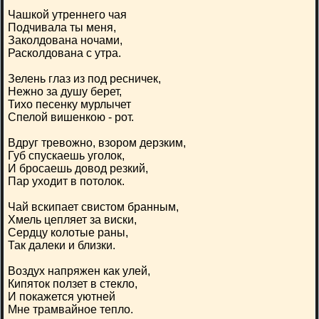
Чашкой утреннего чая
Подчивала ты меня,
Заколдована ночами,
Расколдована с утра.
Зелень глаз из под ресничек,
Нежно за душу берет,
Тихо песенку мурлычет
Спелой вишенкою - рот.
Вдруг тревожно, взором дерзким,
Губ спускаешь уголок,
И бросаешь довод резкий,
Пар уходит в потолок.
Чай вскипает свистом бранным,
Хмель цепляет за виски,
Сердцу колотые раны,
Так далеки и близки.
Воздух напряжен как улей,
Кипяток ползет в стекло,
И покажется уютней
Мне трамвайное тепло.