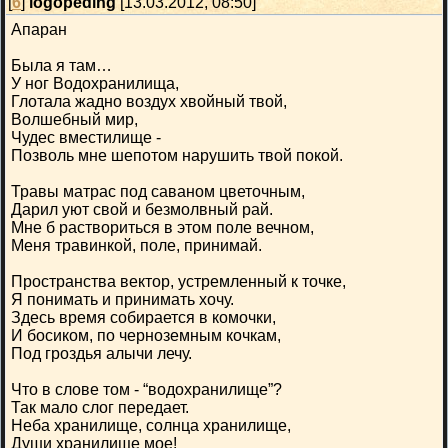
[
6
]
logopeding
[13.03.2012, 08:50]
Апаран
Была я там…
У ног Водохранилища,
Глотала жадно воздух хвойный твой,
Волшебный мир,
Чудес вместилище -
Позволь мне шепотом нарушить твой покой.
Травы матрас под саваном цветочным,
Дарил уют свой и безмолвный рай.
Мне б раствориться в этом поле вечном,
Меня травинкой, поле, принимай.
Пространства вектор, устремленный к точке,
Я понимать и принимать хочу.
Здесь время собирается в комочки,
И босиком, по черноземным кочкам,
Под гроздья алычи лечу.
Что в слове том - “водохранилище”?
Так мало слог передает.
Неба хранилище, солнца хранилище,
Души хранилище мое!