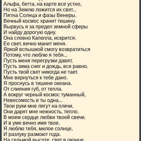
Альфа, бетта, на карте все устно,
Но на Землю ложится их свет...
Пятна Солнца и фазы Венеры.
Вечный космос хранит тишину.
Вырвусь я за предел земной сферы
И найду дорогую одну.
Она словно Капелла, искрится.
Ее свет, вечно манит меня.
Яркой вспышкой смогу возвратиться
Потому, что люблю я тебя...
Пусть меня перегрузки давят,
Пусть зима снег и дождь, все равно.
Пусть твой свет никогда не тает.
Мне вернуться к тебе дано.
Я проснусь в тишине океана.
От слияния губ, от тепла.
А вокруг черный космос туманный,
Невесомость и ты одна...
Твои руки мне лягут на плечи,
Они дарят мне нежность, тепло.
В моем сердце любви твоей свечи.
И в уме вечно имя твое.
Я люблю тебя, милое солнце,
И разлуку размоют года.
На седьмой высоте, свет в оконце,