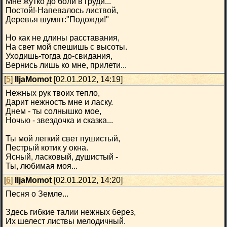
Мне жутко до боли в груди...
Постой!-Напевалось листвой,
Деревья шумят:"Подожди!"
Но как не длины расставания,
На свет мой спешишь с высоты.
Уходишь-тогда до-свидания,
Вернись лишь ко мне, прилети...
[
5
]
IljaMomot
[02.01.2012, 14:19]
Нежных рук твоих тепло,
Дарит нежность мне и ласку.
Днем - ты солнышко мое,
Ночью - звездочка и сказка...
Ты мой легкий свет пушистый,
Пестрый котик у окна.
Ясный, ласковый, душистый -
Ты, любимая моя...
[
6
]
IljaMomot
[02.01.2012, 14:20]
Песня о Земле...
Здесь гибкие талии нежных берез,
Их шелест листвы мелодичный.