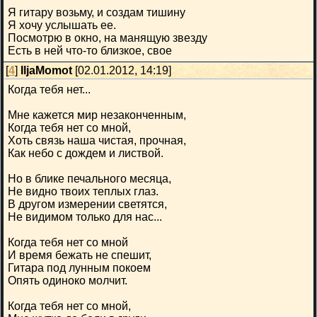
Я гитару возьму, и создам тишину
Я хочу услышать ее.
Посмотрю в окно, на манящую звезду
Есть в ней что-то близкое, свое
[
4
]
IljaMomot
[02.01.2012, 14:19]
Когда тебя нет...
Мне кажется мир незаконченным,
Когда тебя нет со мной,
Хоть связь наша чистая, прочная,
Как небо с дождем и листвой.
Но в блике печального месяца,
Не видно твоих теплых глаз.
В другом измерении светятся,
Не видимом только для нас...
Когда тебя нет со мной
И время бежать не спешит,
Гитара под лунным покоем
Опять одиноко молчит.
Когда тебя нет со мной,