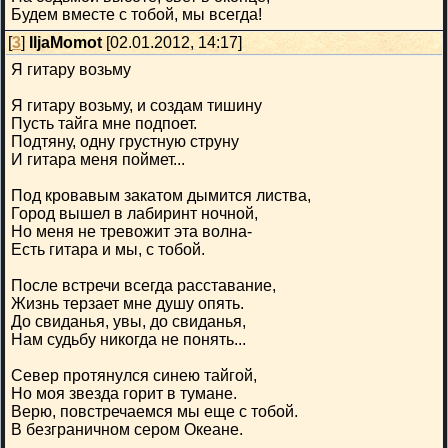
Будем вместе с тобой, мы всегда!
[
3
]
IljaMomot
[02.01.2012, 14:17]
Я гитару возьму
Я гитару возьму, и создам тишину
Пусть тайга мне подпоет.
Подтяну, одну грустную струну
И гитара меня поймет...
Под кровавым закатом дымится листва,
Город вышел в лабиринт ночной,
Но меня не тревожит эта волна-
Есть гитара и мы, с тобой.
После встречи всегда расставание,
Жизнь терзает мне душу опять.
До свиданья, увы, до свиданья,
Нам судьбу никогда не понять...
Север протянулся синею тайгой,
Но моя звезда горит в тумане.
Верю, повстречаемся мы еще с тобой.
В безграничном сером Океане.