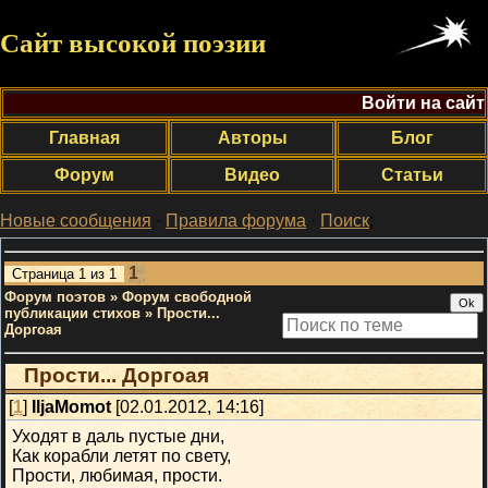
Сайт высокой поэзии
Войти на сайт
Главная
Авторы
Блог
Форум
Видео
Статьи
Новые сообщения
·
Правила форума
·
Поиск
;
1
Страница
1
из
1
Форум поэтов
»
Форум свободной
публикации стихов
»
Прости...
Доргоая
Прости... Доргоая
[
1
]
IljaMomot
[02.01.2012, 14:16]
Уходят в даль пустые дни,
Как корабли летят по свету,
Прости, любимая, прости.