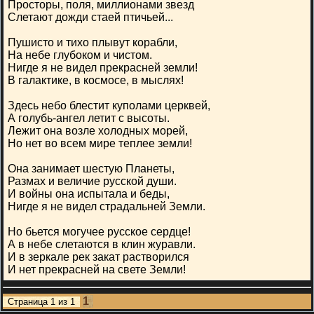
Просторы, поля, миллионами звезд
Слетают дожди стаей птичьей...
Пушисто и тихо плывут корабли,
На небе глубоком и чистом.
Нигде я не видел прекрасней земли!
В галактике, в космосе, в мыслях!
Здесь небо блестит куполами церквей,
А голубь-ангел летит с высоты.
Лежит она возле холодных морей,
Но нет во всем мире теплее земли!
Она занимает шестую Планеты,
Размах и величие русской души.
И войны она испытала и беды,
Нигде я не видел страдальней Земли.
Но бьется могучее русское сердце!
А в небе слетаются в клин журавли.
И в зеркале рек закат растворился
И нет прекрасней на свете Земли!
1
Страница
1
из
1