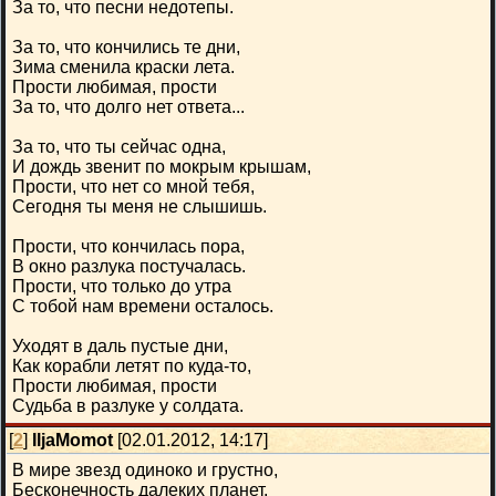
За то, что песни недотепы.
За то, что кончились те дни,
Зима сменила краски лета.
Прости любимая, прости
За то, что долго нет ответа...
За то, что ты сейчас одна,
И дождь звенит по мокрым крышам,
Прости, что нет со мной тебя,
Сегодня ты меня не слышишь.
Прости, что кончилась пора,
В окно разлука постучалась.
Прости, что только до утра
С тобой нам времени осталось.
Уходят в даль пустые дни,
Как корабли летят по куда-то,
Прости любимая, прости
Судьба в разлуке у солдата.
[
2
]
IljaMomot
[02.01.2012, 14:17]
В мире звезд одиноко и грустно,
Бесконечность далеких планет.