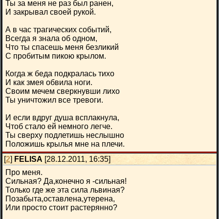
Ты за меня не раз был ранен,
И закрывал своей рукой.
А в час трагических событий,
Всегда я знала об одном,
Что ты спасешь меня безликий
С пробитым пикою крылом.
Когда ж беда подкралась тихо
И как змея обвила ноги.
Своим мечем сверкнувши лихо
Ты уничтожил все тревоги.
И если вдруг душа всплакнула,
Чтоб стало ей немного легче.
Ты сверху подлетишь неслышно
Положишь крылья мне на плечи.
[
2
]
FELISA
[28.12.2011, 16:35]
Про меня.
Сильная? Да,конечно я -сильная!
Только где же эта сила львиная?
Позабыта,оставлена,утерена,
Или просто стоит растерянно?