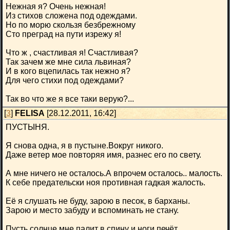
Нежная я? Очень нежная!
Из стихов сложена под одеждами.
Но по морю скользя безбрежному
Сто преград на пути изрежу я!
Что ж , счастливая я! Счастливая?
Так зачем же мне сила львиная?
И в кого вцепилась так нежно я?
Для чего стихи под одеждами?
Так во что же я все таки верую?...
[
3
]
FELISA
[28.12.2011, 16:42]
ПУСТЫНЯ.
Я снова одна, я в пустыне.Вокруг никого.
Даже ветер мое повторяя имя, разнес его по свету.
А мне ничего не осталось.А впрочем осталось.. малость.
К себе предательски ноя противная гадкая жалость.
Её я слушать не буду, зарою в песок, в барханы.
Зарою и место забуду и вспоминать не стану.
Пусть солнце мне палит в спину и ноги печёт