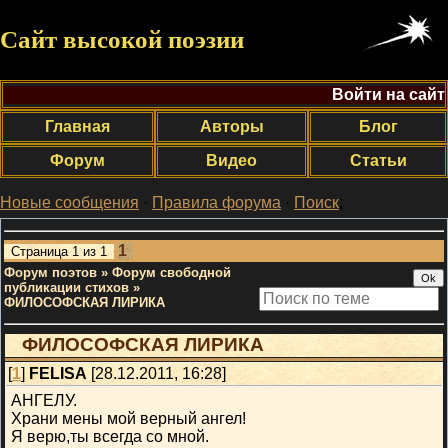
Сайт высокой поэзии
Войти на сайт
Главная
Авторы
Блог
Форум
Видео
Статьи
Новые сообщения
·
Правила форума
·
Поиск
;
1
Страница
1
из
1
Форум поэтов
»
Форум свободной
публикации стихов
»
ФИЛОСОФСКАЯ ЛИРИКА
ФИЛОСОФСКАЯ ЛИРИКА
[
1
]
FELISA
[28.12.2011, 16:28]
АНГЕЛУ.
Храни мены мой верный ангел!
Я верю,ты всегда со мной.