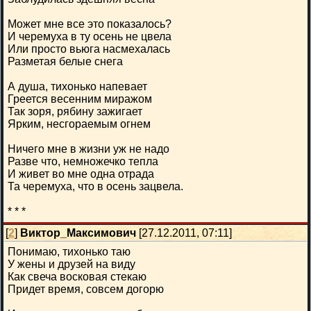
Может мне все это показалось?
И черемуха в ту осень не цвела
Или просто вьюга насмехалась
Разметая белые снега
А душа, тихонько напевает
Греется весенним миражом
Так зоря, рябину зажигает
Ярким, несгораемым огнем
Ничего мне в жизни уж не надо
Разве что, немножечко тепла
И живет во мне одна отрада
Та черемуха, что в осень зацвела.
* * *
[
2
]
Виктор_Максимович
[27.12.2011, 07:11]
Понимаю, тихонько таю
У жены и друзей на виду
Как свеча восковая стекаю
Придет время, совсем догорю