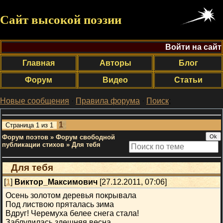
Сайт высокой поэзии
Войти на сайт
Главная
Авторы
Блог
Форум
Видео
Статьи
Новые сообщения
·
Правила форума
·
Поиск
;
1
Страница
1
из
1
Форум поэтов
»
Форум свободной
публикации стихов
»
Для тебя
Для тебя
[
1
]
Виктор_Максимович
[27.12.2011, 07:06]
Осень золотом деревья покрывала
Под листвою пряталась зима
Вдруг! Черемуха белее снега стала!
Заблудилась здешняя весна