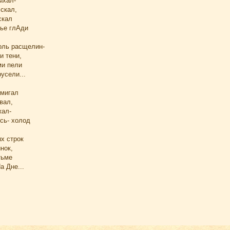
ыхал-
скал,
скал
ье глАди
оль расщелин-
и тени,
ми пели
усели...
амигал
вал,
жал-
сь- холод
х строк
нок,
тьме
а Дне...