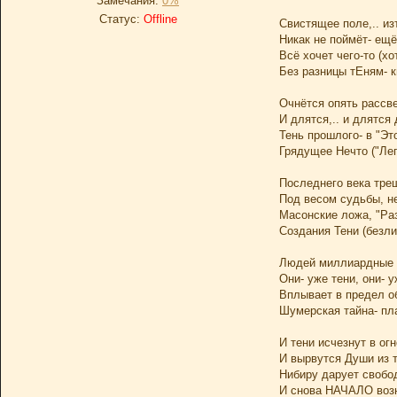
Замечания:
0%
Статус:
Offline
Свистящее поле,.. и
Никак не поймёт- ещё
Всё хочет чего-то (хот
Без разницы тЕням- 
Очнётся опять рассв
И длятся,.. и длятся
Тень прошлого- в "Это
Грядущее Нечто ("Ле
Последнего века тре
Под весом судьбы, 
Масонские ложа, "Раз
Создания Тени (безли
Людей миллиардные 
Они- уже тени, они- у
Вплывает в предел о
Шумерская тайна- пл
И тени исчезнут в огн
И вырвутся Души из т
Нибиру дарует свобод
И снова НАЧАЛО возн