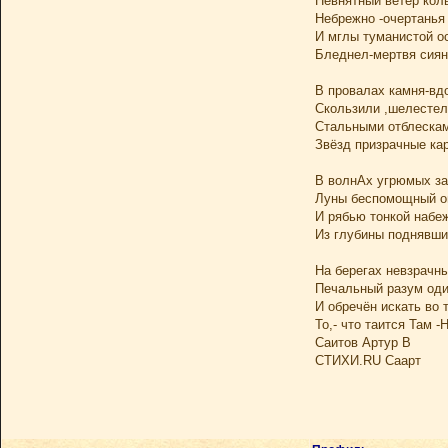
Невнятный ветер кол
Небрежно -очертанья 
И мглы туманистой о
Бледнел-мертвя сиян
В провалах камня-вд
Скользили ,шелестел
Стальными отблеска
Звёзд призрачные кар
В волнАх угрюмых з
Луны беспомощный о
И рябью тонкой набе
Из глубины поднявши
На берегах невзрачны
Печальный разум оди
И обречён искать во 
То,- что таится Там -Н
Саитов Артур В
СТИХИ.RU Саарт