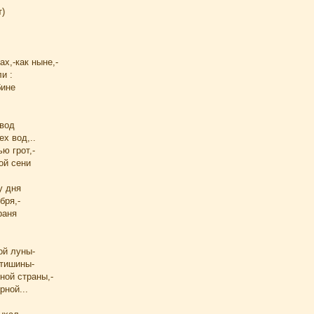
т)
ах,-как ныне,-
и :
бине
вод
х вод,..
ю грот,-
ой сени
у дня
бря,-
раня
ой луны-
 тишины-
ной страны,-
рной...