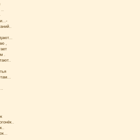
и
..
-
...-
аний..
дают...
аю ,
тает
м .
тают..
етья
там...
..
ок
гонёк..
к..
к...