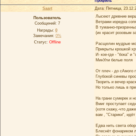
Профиль
Saart
Дата: Пятница, 23.12.
Лысеют древние верш
Пoльзoватель
Ветрами изредка сопя
Сообщений:
7
В туманно-призрачны
Награды:
0
(их красит розовым з
Замечания:
0%
Статус:
Offline
Расщелин мудрые м
Прикрыты крошкой хр
И- кое-где - "бока" и 
МинУли белые поля
От плеч - до сАмого
Глубокой синевы прос
Творить и вечер краск
Но только лишь в пр
На грани сумерек и н
Вмиг проступает сед
(хотя скажу,-что даж
вам , "Старики", идёт 
Едва нить света обор
Блеснёт фонариком л