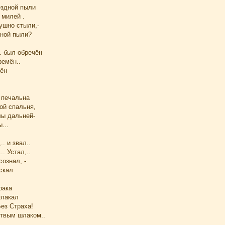
ёздной пыли
милей .
ушно стыли,-
дной пыли?
. был обречён
ремён..
ён
. печальна
ой спальня,
лы дальней-
...
.. и звал..
. Устал,..
ознал,.-
скал
рака
плакал
Без Страха!
твым шлаком..