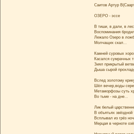
Саитов Артур В(Саар
ОЗЕРО - эссе
В тиши, в дали, в лес
Воспоминания бродил
Лежало Озеро в лож
Молчащих скал...
Камней суровых хоро
Касался сумрачных те
Зиял прикрытый ветвь
Дыша сырой прохлад
Вслед золотому крик
Шёл вечер,воды сере
Метаморфозы суть х
Во тьме - на дне...
Лик белый царственн
В объятьях звёздной
Всплывал из грёз ноч
Мерцая в черноте озё