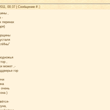
2011, 00:37 | Сообщение #
3
ины ,
 -
х перинах
аря)
орщины
усталя
"спИны"
 подножья
тор ,
и может ,-
еддверье гор
очи
ина
е очень
она )
вётся-
уна,