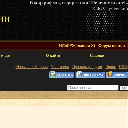
Вздор рифмы, вздор стихи! Нелепости оне!..
К. К. Случевский
ии
НИБИРУ(планета Х) - Форум поэтов
 и арт
О сайте
Ссылки
[
Новые сообщения
·
Участники
·
Правила форума
·
Поиск
·
RSS
]