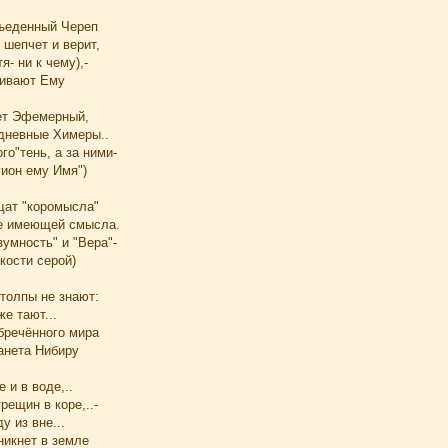
зъеденный Череп
 шепчет и верит,
я- ни к чему),-
кивают Ему
ет Эфемерный,
 дневные Химеры..
го"тень, а за ними-
гион ему Имя")
щат "коромысла"
не имеющей смысла.
умность" и "Вера"-
кости серой)
толпы не знают:
же тают...
бречённого мира
анета Нибиру
е и в воде,..
рещин в коре,..-
у из вне...
икнет в земле