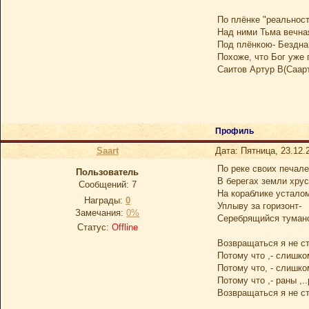
По плёнке "реальност
Над ними Тьма вечна
Под плёнкою- Бездна
Похоже, что Бог уже 
Саитов Артур В(Саар
Профиль
Saart
Дата: Пятница, 23.12.
По реке своих печале
Пoльзoватель
В берегах земли хрус
Сообщений:
7
На кораблике устало
Награды:
0
Уплыву за горизонт-
Замечания:
0%
Серебрящийся тумано
Статус:
Offline
Возвращаться я не ст
Потому что ,- слишко
Потому что, - слишко
Потому что ,- раны ,..
Возвращаться я не ст