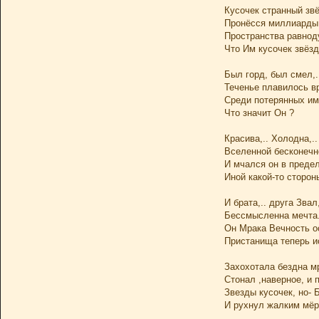
Кусочек странный зв
Пронёсся миллиарды 
Пространства равнод
Что Им кусочек звёз
Был горд, был смел,.
Теченье плавилось в
Среди потерянных им
Что значит Он ?
Красива,.. Холодна,.
Вселенной бесконечн
И мчался он в преде
Иной какой-то стороны
И брата,.. друга Звал,
Бессмысленна мечта..
Он Мрака Вечность ос
Пристанища теперь и
Захохотала бездна м
Стонал ,наверное, и 
Звезды кусочек, но- 
И рухнул жалким мёр