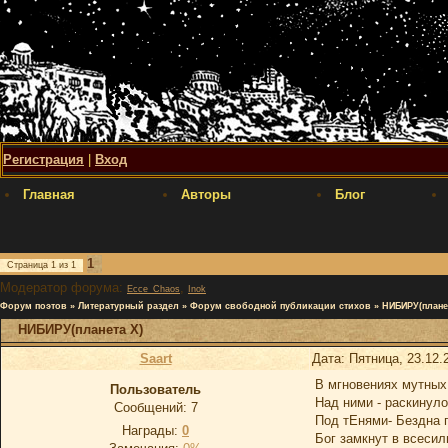
Регистрация
|
Вход
Главная
Авторы
Блог
1
Страница
1
из
1
Модератор форума:
,
Ecce_Chaos
Inok
Форум поэтов
»
Литературный раздел
»
Форум свободной публикации стихов
»
НИБИРУ(плане
НИБИРУ(планета Х)
Saart
Дата: Пятница, 23.12.
В мгновениях мутных
Пoльзoватель
Над ними - раскинул
Сообщений:
7
Под тЕнями- Бездна 
Награды:
0
Бог замкнут в всеси