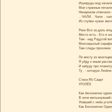
Изумруды вод качал
Мои странные печали 
Ненароком отвечали 
...ЧАЛИ... Чали ...чали
Из глубин чужих мечт
Реки Все за даль впа
Место есть - Его я зн
Там - над Радугой ви
Многокрылый серафи
Там следы прохожих 
По мосту из многоцв
Я уйду к иным рассве
И забуду про планету
Ту , - которую Люблю.
Стихи.RU Саарт
УГОЛЁК
Как бесконечно один
В ночи мелькнувший о
Упавший с неба уголё
Как Бесконечно Одино