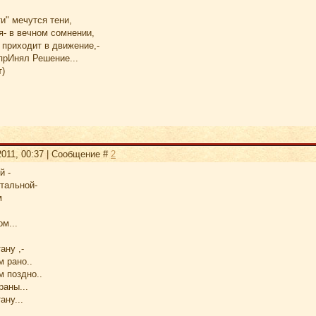
и" мечутся тени,
я- в вечном сомнении,
 приходит в движение,-
прИнял Решение...
т)
2011, 00:37 | Сообщение #
2
й -
тальной-
м
м...
ану ,-
м рано..
м поздно..
раны...
ану...