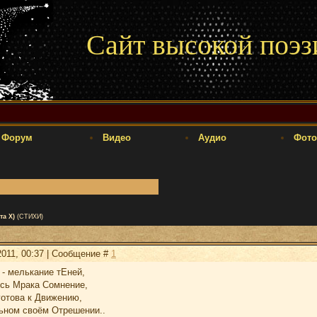
Сайт высокой поэз
Форум
Видео
Аудио
Фото
та Х)
(СТИХИ)
2011, 00:37 | Сообщение #
1
 - мелькание тЕней,
ось Мрака Сомнение,
готова к Движению,
льном своём Отрешении..