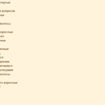
отертые
ча вопросов
ная
 волосы
взрослые
нет
нные
ленные
д
мся
оронам
речаемся
елеграмм
 волосы
то взрослые
т