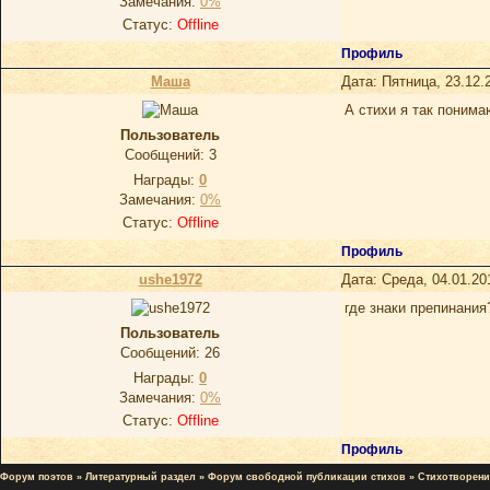
Замечания:
0%
Статус:
Offline
Профиль
Маша
Дата: Пятница, 23.12.
А стихи я так поним
Пользователь
Сообщений:
3
Награды:
0
Замечания:
0%
Статус:
Offline
Профиль
ushe1972
Дата: Среда, 04.01.20
где знаки препинани
Пользователь
Сообщений:
26
Награды:
0
Замечания:
0%
Статус:
Offline
Профиль
Форум поэтов
»
Литературный раздел
»
Форум свободной публикации стихов
»
Стихотворени