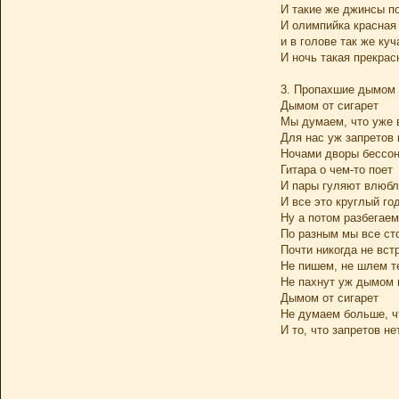
И такие же джинсы п
И олимпийка красная
и в голове так же ку
И ночь такая прекрас
3. Пропахшие дымом
Дымом от сигарет
Мы думаем, что уже 
Для нас уж запретов 
Ночами дворы бессо
Гитара о чем-то поет
И пары гуляют влюб
И все это круглый го
Ну а потом разбегае
По разным мы все ст
Почти никогда не вст
Не пишем, не шлем т
Не пахнут уж дымом
Дымом от сигарет
Не думаем больше, ч
И то, что запретов не