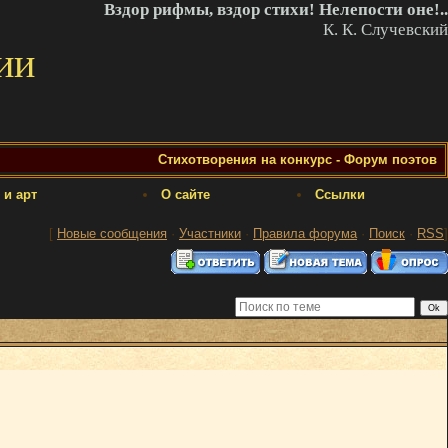
Вздор рифмы, вздор стихи! Нелепости оне!..
К. К. Случевский
ии
Стихотворения на конкурс - Форум поэтов
 и арт
О сайте
Ссылки
[
Новые сообщения
·
Участники
·
Правила форума
·
Поиск
·
RSS
]