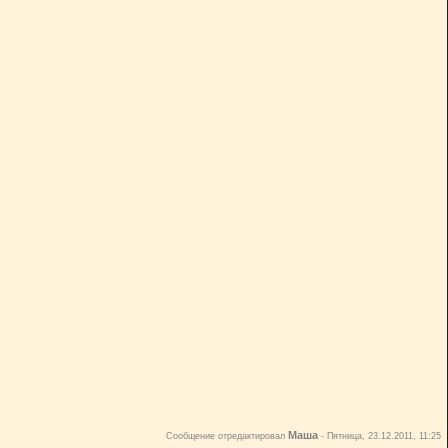
Маша
Сообщение отредактировал
-
Пятница, 23.12.2011, 11:25