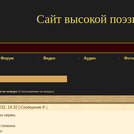
Сайт высокой поэз
Форум
Видео
Аудио
Фото
я на конкурс
(Стихотворения на конкурс)
2011, 14:32 | Сообщение #
1
ты нервы
степенно
ят