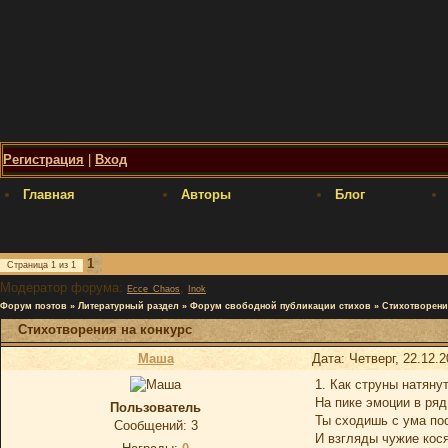
Регистрация
|
Вход
Главная
Авторы
Блог
1
Страница
1
из
1
Модератор форума:
,
Ecce_Chaos
Inok
Форум поэтов
»
Литературный раздел
»
Форум свободной публикации стихов
»
Стихотворени
Стихотворения на конкурс
Маша
Дата: Четверг, 22.12.
1. Как струны натяну
На пике эмоции в ряд
Пользователь
Ты сходишь с ума по
Сообщений:
3
И взгляды чужие кос