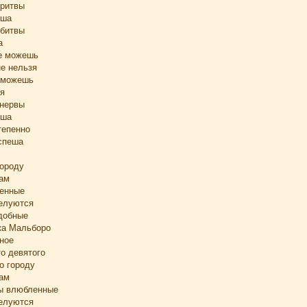
бритвы
уша
 битвы
а
не можешь
не нельзя
поможешь
ря
 нервы
уша
тепенно
спеша
городу
ам
ленные
елуются
удобные
ка Мальборо
бное
о девятого
по городу
ам
ры влюбленные
елуются