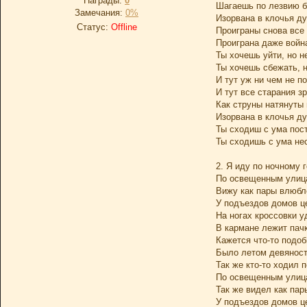
Награды:
0
Шагаешь по лезвию 
Замечания:
0%
Изорвана в клочья д
Статус:
Offline
Проиграны снова все
Проиграна даже войн
Ты хочешь уйти, но 
Ты хочешь сбежать, 
И тут уж ни чем не 
И тут все старания з
Как струны натянуты
Изорвана в клочья д
Ты сходиш с ума пос
Ты сходишь с ума не
2. Я иду по ночному 
По освещенным улиц
Вижу как пары влюб
У подъездов домов ц
На ногах кроссовки 
В кармане лежит пач
Кажется что-то подо
Было летом девяност
Так же кто-то ходил 
По освещенным улиц
Так же видел как па
У подъездов домов ц