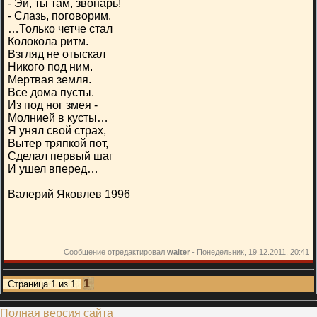
- Эй, ты там, звонарь!
- Слазь, поговорим.
…Только четче стал
Колокола ритм.
Взгляд не отыскал
Никого под ним.
Мертвая земля.
Все дома пусты.
Из под ног змея -
Молнией в кусты…
Я унял свой страх,
Вытер тряпкой пот,
Сделал первый шаг
И ушел вперед…
Валерий Яковлев 1996
Сообщение отредактировал
walter
-
Понедельник, 19.12.2011, 20:41
1
Страница
1
из
1
Полная версия сайта