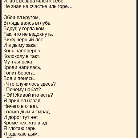
И, вот, возвратился к себе,
Не зная на счастье иль горе…
Обошел кругом,
Вглядываясь вглубь.
Вдруг, у горла ком,
Так, что не вздохнуть.
Вижу черный лес
И в дыму закат.
Конь наперерез
Колоколу в такт.
Мутная река
Крови напилась,
Топит берега,
Воя и пенясь.
- Что случилось здесь?
- Почему набат?
- Эй! Живой кто есть?
Я пришел назад!
Ничего в ответ.
Только дым и смрад.
И дорог тут нет,
Кроме тех, что в ад.
Я глотаю гарь,
Я вдыхаю дым.