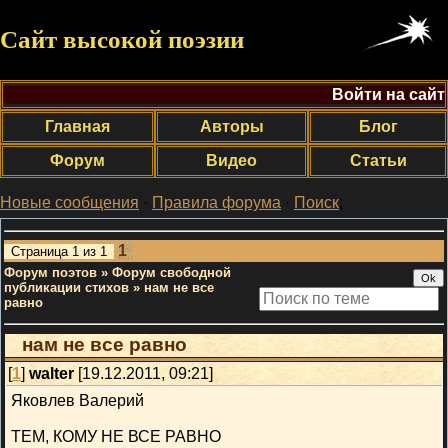
Сайт высокой поэзии
Войти на сайт
Главная
Авторы
Блог
Форум
Видео
Статьи
Новые сообщения
·
Правила форума
·
Поиск
;
1
Страница
1
из
1
Форум поэтов
»
Форум свободной
публикации стихов
»
нам не все
равно
нам не все равно
[
1
]
walter
[19.12.2011, 09:21]
Яковлев Валерий
ТЕМ, КОМУ НЕ ВСЕ РАВНО