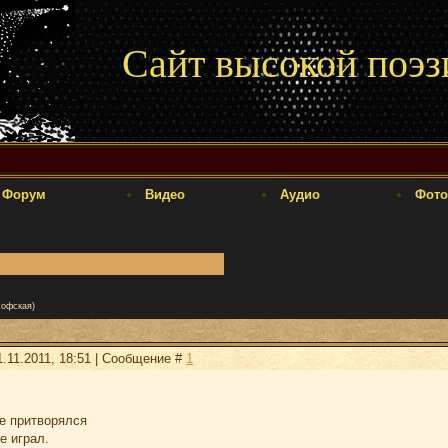
Сайт высокой поэз
Форум
Видео
Аудио
Фото
софская)
.11.2011, 18:51 | Сообщение #
1
не притворялся
е играл.