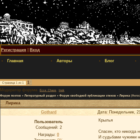
Регистрация
|
Вход
Главная
Авторы
Блог
1
Страница
1
из
1
Модератор форума:
,
Ecce_Chaos
Inok
Форум поэтов
»
Литературный раздел
»
Форум свободной публикации стихов
»
Лирика
(Фило
Лирика
Gothard
Дата: Понедельник, 21
Крылья
Пользователь
Сообщений:
2
Спасен, кто никогда 
Награды:
0
И судьбами чужими н