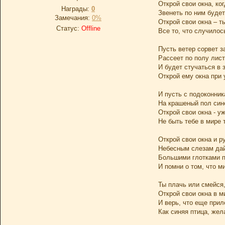
Открой свои окна, ко
Награды:
0
Звенеть по ним буде
Замечания:
0%
Открой свои окна – т
Статус:
Offline
Все то, что случилос
Пусть ветер сорвет з
Рассеет по полу лист
И будет стучаться в 
Открой ему окна при 
И пусть с подоконник
На крашеный пол син
Открой свои окна - у
Не быть тебе в мире 
Открой свои окна и р
Небесным слезам дай
Большими глотками п
И помни о том, что м
Ты плачь или смейся,
Открой свои окна в м
И верь, что еще прил
Как синяя птица, жел