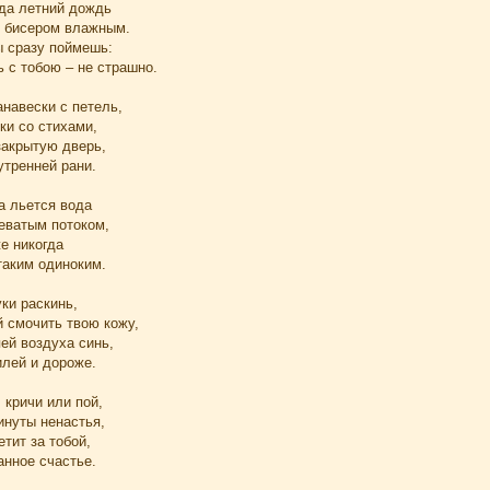
гда летний дождь
т бисером влажным.
ы сразу поймешь:
ь с тобою – не страшно.
анавески с петель,
ки со стихами,
закрытую дверь,
утренней рани.
а льется вода
еватым потоком,
же никогда
таким одиноким.
уки раскинь,
 смочить твою кожу,
ей воздуха синь,
илей и дороже.
 кричи или пой,
инуты ненастья,
етит за тобой,
анное счастье.