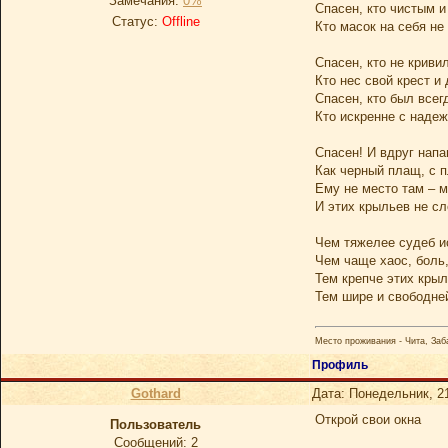
Замечания:
0%
Спасен, кто чистым и
Статус:
Offline
Кто масок на себя не
Спасен, кто не криви
Кто нес свой крест и
Спасен, кто был всег
Кто искренне с надеж
Спасен! И вдруг нап
Как черный плащ, с п
Ему не место там – 
И этих крыльев не сл
Чем тяжелее судеб и
Чем чаще хаос, боль,
Тем крепче этих крыл
Тем шире и свободней
Место проживания - Чита, Заб
Профиль
Gothard
Дата: Понедельник, 21
Открой свои окна
Пользователь
Сообщений:
2