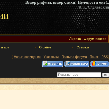
Вздор рифмы, вздор стихи! Нелепости оне!..
К. К. Случевский
ии
Лирика - Форум поэтов
 и арт
О сайте
Ссылки
[
Новые сообщения
·
Участники
·
Правила форума
·
Поиск
·
RSS
]