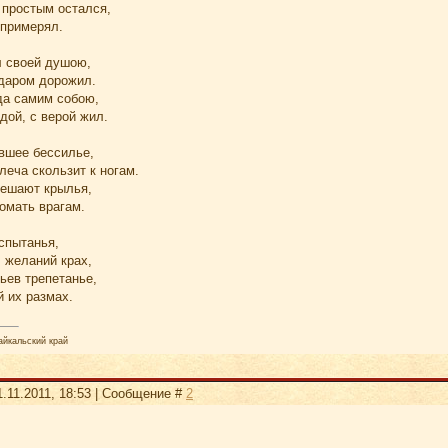
 простым остался,
 примерял.
л своей душою,
 даром дорожил.
да самим собою,
дой, с верой жил.
авшее бессилье,
леча скользит к ногам.
мешают крылья,
омать врагам.
спытанья,
 желаний крах,
ьев трепетанье,
 их размах.
айкальский край
.11.2011, 18:53 | Сообщение #
2