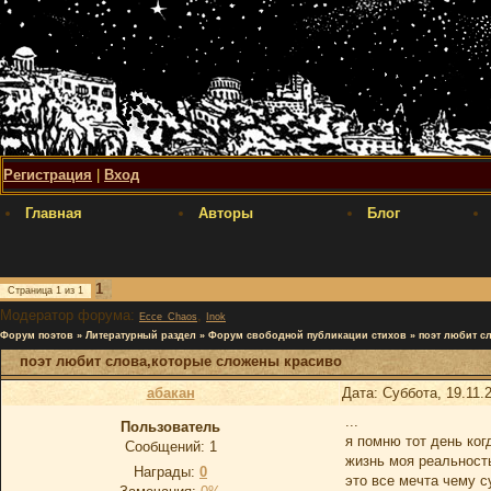
Регистрация
|
Вход
Главная
Авторы
Блог
1
Страница
1
из
1
Модератор форума:
,
Ecce_Chaos
Inok
Форум поэтов
»
Литературный раздел
»
Форум свободной публикации стихов
»
поэт любит с
поэт любит слова,которые сложены красиво
абакан
Дата: Суббота, 19.11.
...
Пользователь
я помню тот день ко
Сообщений:
1
жизнь моя реальность
Награды:
0
это все мечта чему 