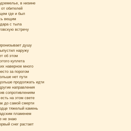
одземелье, в низине
 от обителей
щем где и был
ась вещим
удара с тыла
товскую встречу
пронизывает душу
выпустил наружу
ет об этом
 этого куплета
ких наверное много
есто за порогом
ольше нет пути
 дольше продолжать идти
другие направления
тив сопротивлениям
 есть на этом свете
ак до самой смерти
ердце тяжелый камень
 адским пламенем
е не знаю
первый снег растает