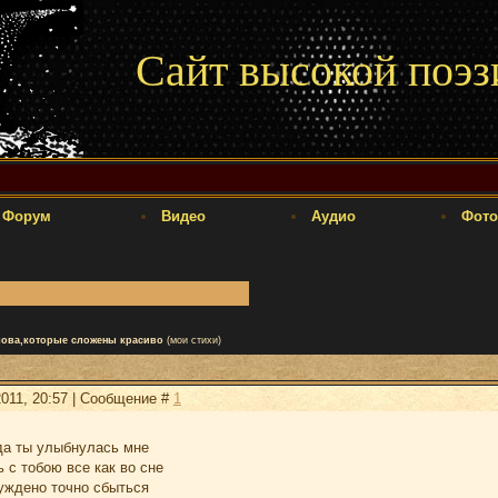
Сайт высокой поэз
Форум
Видео
Аудио
Фото
лова,которые сложены красиво
(мои стихи)
2011, 20:57 | Сообщение #
1
гда ты улыбнулась мне
 с тобою все как во сне
суждено точно сбыться