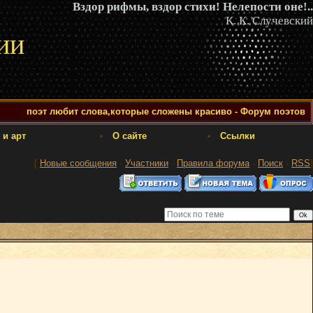
Вздор рифмы, вздор стихи! Нелепости оне!..
К. К. Случевский
ии
поэт любит слова,которые сложены красиво - Форум поэтов
 и арт
О сайте
Ссылки
[
Новые сообщения
·
Участники
·
Правила форума
·
Поиск
·
RSS
]