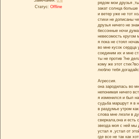
Замечания:
0%
рядом мои друзья ,ты
Статус:
Offline
закат солнца больше 
и ветер уже не тот х
стихи не дописаны ч
друзья ничего не зна
бессонные ночи дума
невесомость кругом 
я пока не стоял ноча
во мне кусок сердца у
соединим их и мне с
ты не против ?не де
кому же этот стих?вс
люблю тебя догадайся
Агрессия.
она зародилась во мн
непонимая ничего вст
я изменился и был н
судьба маршрут я в 
в раздумье утром как
слова мне лезли в д
сверкала,она и есть 
звезда моя с ней мы
устал я ,устал от это
где все не так как хо