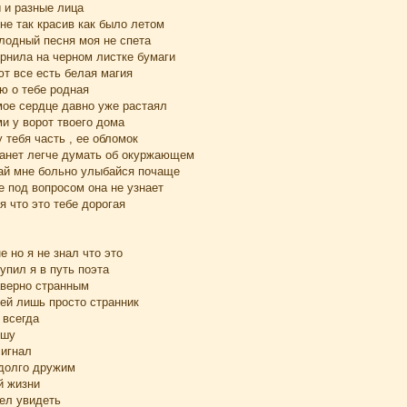
 и разные лица
не так красив как было летом
олодный песня моя не спета
ернила на черном листке бумаги
ют все есть белая магия
ю о тебе родная
мое сердце давно уже растаял
ми у ворот твоего дома
 тебя часть , ее обломок
танет легче думать об окуржающем
лай мне больно улыбайся почаще
е под вопросом она не узнает
 что это тебе дорогая
е но я не знал что это
упил я в путь поэта
аверно странным
ней лишь просто странник
 всегда
ушу
сигнал
 долго дружим
й жизни
тел увидеть