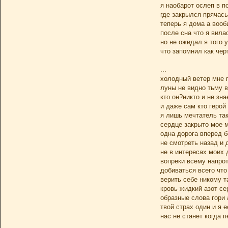
я наобарот ослеп в п
где закрылся прячась
теперь я дома а вооб
после сна что я вил
но не ожидал я того 
что запомнил как чер
...
холодный ветер мне 
луны не видно тьму 
кто он?никто и не зна
и даже сам кто герой
я лишь мечтатель та
сердце закрыто мое м
одна дорога вперед б
не смотреть назад и
не в интересах моих 
вопреки всему напро
добиваться всего что
верить себе никому т
кровь жидкий азот с
образные слова гори
твой страх один и я е
нас не станет когда 