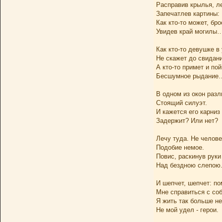
Расправив крылья, ле
Запечатлев картины:
Как кто-то может, бро
Увидев край могилы
Как кто-то девушке в
Не скажет до свида
А кто-то примет и по
Бесшумное рыдание
В одном из окон раз
Стоящий силуэт.
И кажется его карниз
Задержит? Или нет?
Лечу туда. Не челове
Подобие немое.
Повис, раскинув руки
Над бездною слепою
И шепчет, шепчет: по
Мне справиться с со
Я жить так больше не
Не мой удел - герои.