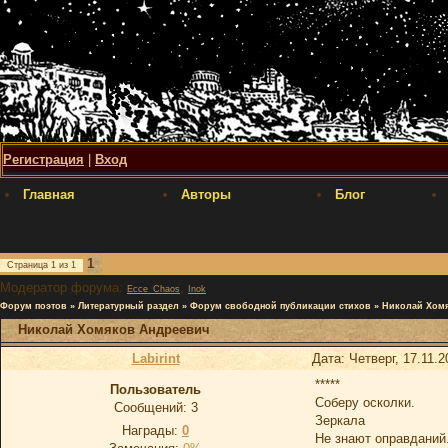
Регистрация
|
Вход
Главная
Авторы
Блог
1
Страница
1
из
1
Модератор форума:
,
Ecce_Chaos
Inok
Форум поэтов
»
Литературный раздел
»
Форум свободной публикации стихов
»
Николай Хом
Николай Хомяков Андреевич
Labirint
Дата: Четверг, 17.11.
*****
Пользователь
Соберу осколки.
Сообщений:
3
Зеркала
Награды:
0
Не знают оправданий