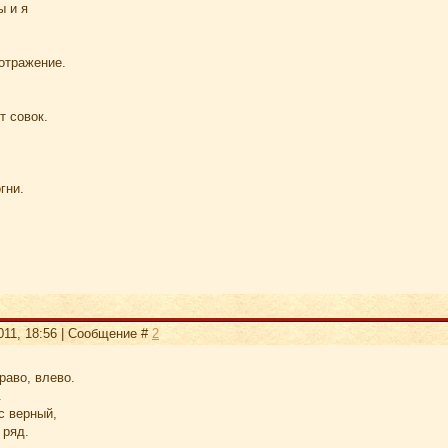
ы и я
отражение.
т совок.
гни.
2011, 18:56 | Сообщение #
2
раво, влево.
.
с верный,
 ряд.