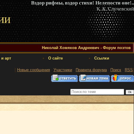
Вздор рифмы, вздор стихи! Нелепости оне!..
К. К. Случевский
ии
Николай Хомяков Андреевич - Форум поэтов
 и арт
О сайте
Ссылки
[
Новые сообщения
·
Участники
·
Правила форума
·
Поиск
·
RSS
]