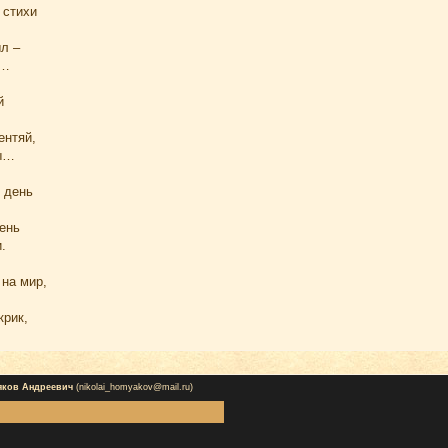
 стихи
ыл –
р…
й
ентяй,
лы…
 день
ень
.
 на мир,
крик,
яков Андреевич
(nikolai_homyakov@mail.ru)