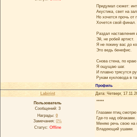
Придумал сюжет: ин
Акустика, свет на зал
Но хочется прочь от
Хочется свой финал.
Раздал наставления 
Эй, не робей артист.
Я не покину вас до ко
Это ведь бенефис.
Снова стена, по краю
Я ощущаю шаг.
И плавно трясутся ру
Рукам кукловода в т
Профиль
Labirint
Дата: Четверг, 17.11.
*****
Пользователь
Сообщений:
3
Глазами птиц смотрю
Награды:
0
Где-то над облаками.
Замечания:
0%
Меняю речь свою на 
Статус:
Offline
Владеющий ушами.