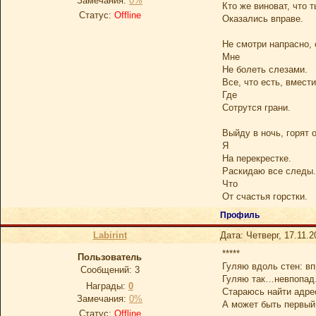
Замечания:
0%
Кто же виноват, что т
Статус:
Offline
Оказались вправе.
Не смотри напрасно, 
Мне
Не болеть слезами.
Все, что есть, вмести
Где
Сотрутся грани.
Выйду в ночь, горят о
Я
На перекрестке.
Раскидаю все следы.
Что
От счастья горстки.
Профиль
Labirint
Дата: Четверг, 17.11.
*****
Пользователь
Гуляю вдоль стен: вп
Сообщений:
3
Гуляю так…невпопад
Награды:
0
Стараюсь найти адре
Замечания:
0%
А может быть первый
Статус:
Offline