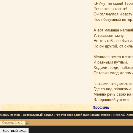
КРИчу: не смей! Твои
Появятся в газете!
Он оглянулся и заст
Поет безумный вете
А вот мамаша нагоня
Устраивает сыну.
Не то чтобы он был л
Но он другой, от си
Менялся ветер в этот
И разными путями,
Ходили люди, набекр
Оставив след делами
Глазами птиц смотрю
Где-то над облаками.
Меняю речь свою на 
Владеющий ушами.
Профиль
Форум поэтов
»
Литературный раздел
»
Форум свободной публикации стихов
»
Николай Хом
1
Страница
1
из
1