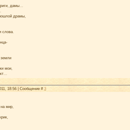
триги, дамы…
.
 пошлой драмы,
и слова.
нца-
 земли
ки мои,
акт…
2011, 18:56 | Сообщение #
3
 на мир,
крик,