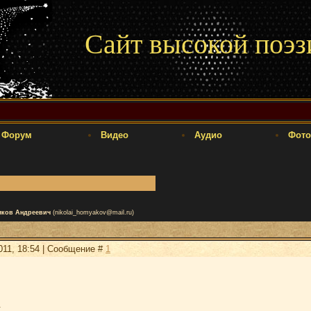
Сайт высокой поэз
Форум
Видео
Аудио
Фото
яков Андреевич
(nikolai_homyakov@mail.ru)
2011, 18:54 | Сообщение #
1
.