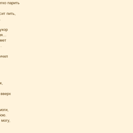
гко парить
сит пить,
…
 укор
ния…
ймет
…
личил
к,
 вверх
.
моги,
бою.
 могу,