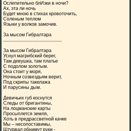
Ослепительно блИзки в ночи?
Ах, эта ли ночь
Будет мною в стихах кровоточить,
Соленым теплом
Языки у волков замочив.
За мысом Гибралтара
..................................................
За мысом Гибралтара
Уснул магрибский берег,
Там девушка, там платье
С подолом золотым.
Она стоит у моря,
Ночным созвездьям верит,
Под скрипы такелажа
И парусины дым.
Девичьих губ коснутся
Следы от бригантины,
На лоцманские карты
Просыплется земля,
Хоть в предрассветной качке
Мы – несопоставимы,
Штурвал обнимут руки -