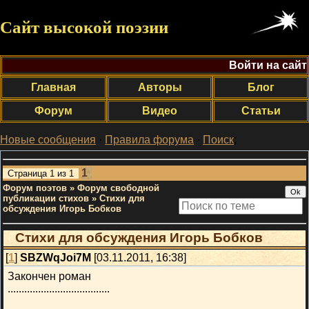
Сайт высокой поэзии
Войти на сайт
Главная
Авторы
Блог
Форум
Видео
Статьи
Новые сообщения
·
Правила форума
·
Поиск
;
1
Страница
1
из
1
Форум поэтов
»
Форум свободной
публикации стихов
»
Стихи для
обсуждения Игорь Бобков
Стихи для обсуждения Игорь Бобков
[
1
]
SBZWqJoi7M
[03.11.2011, 16:38]
Закончен роман
.....................................