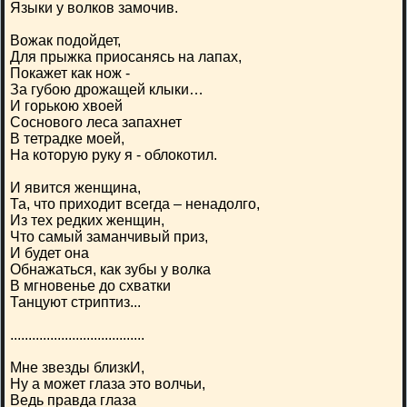
Языки у волков замочив.
Вожак подойдет,
Для прыжка приосанясь на лапах,
Покажет как нож -
За губою дрожащей клыки…
И горькою хвоей
Соснового леса запахнет
В тетрадке моей,
На которую руку я - облокотил.
И явится женщина,
Та, что приходит всегда – ненадолго,
Из тех редких женщин,
Что самый заманчивый приз,
И будет она
Обнажаться, как зубы у волка
В мгновенье до схватки
Танцуют стриптиз...
.....................................
Мне звезды близкИ,
Ну а может глаза это волчьи,
Ведь правда глаза