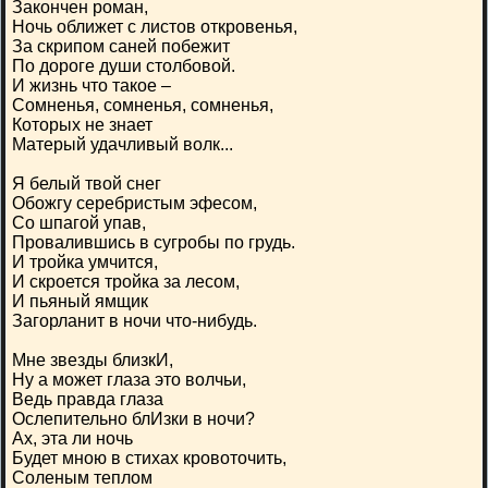
Закончен роман,
Ночь оближет с листов откровенья,
За скрипом саней побежит
По дороге души столбовой.
И жизнь что такое –
Сомненья, сомненья, сомненья,
Которых не знает
Матерый удачливый волк...
Я белый твой снег
Обожгу серебристым эфесом,
Со шпагой упав,
Провалившись в сугробы по грудь.
И тройка умчится,
И скроется тройка за лесом,
И пьяный ямщик
Загорланит в ночи что-нибудь.
Мне звезды близкИ,
Ну а может глаза это волчьи,
Ведь правда глаза
Ослепительно блИзки в ночи?
Ах, эта ли ночь
Будет мною в стихах кровоточить,
Соленым теплом