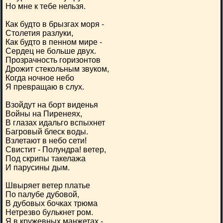
Но мне к тебе нельзя.
Как будто в брызгах моря -
Столетия разлуки,
Как будто в пенном мире -
Сердец не больше двух.
Прозрачность горизонтов
Дрожит стекольным звуком,
Когда ночное небо
Я превращаю в слух.
Взойдут на борт виденья
Войны на Пиренеях,
В глазах идальго вспыхнет
Багровый блеск воды.
Взлетают в небо сети!
Свистит - Полундра! ветер,
Под скрипы такелажа
И парусины дым.
Швыряет ветер платье
По палубе дубовой,
В дубовых бочках трюма
Нетрезво булькнет ром.
Я в кружевных манжетах -