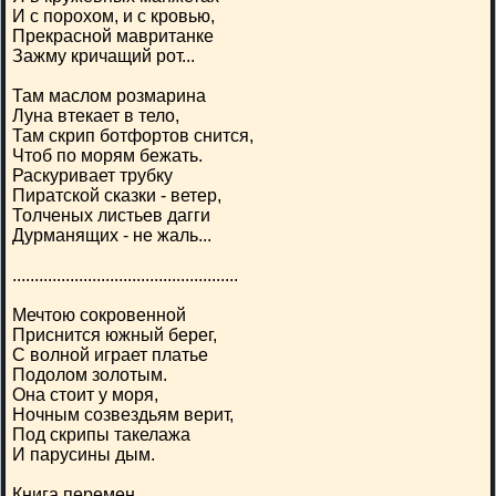
И с порохом, и с кровью,
Прекрасной мавританке
Зажму кричащий рот...
Там маслом розмарина
Луна втекает в тело,
Там скрип ботфортов снится,
Чтоб по морям бежать.
Раскуривает трубку
Пиратской сказки - ветер,
Толченых листьев дагги
Дурманящих - не жаль...
...................................................
Мечтою сокровенной
Приснится южный берег,
С волной играет платье
Подолом золотым.
Она стоит у моря,
Ночным созвездьям верит,
Под скрипы такелажа
И парусины дым.
Книга перемен