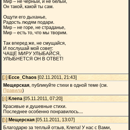
Мир – не черный, и не белый,
Он такой, какой ты сам.
Ощути его дыханье,
Радость людям подари.
Мир – не горе, не страданье,
Мир – есть то, что мы творим.
Так вперед же, не смущайся,
И послушай мой совет:
ЧАЩЕ МИРУ УЛЫБАЙСЯ,
УЛЫБНЕТСЯ ОН В ОТВЕТ!
[
3
]
Ecce_Chaos
[02.11.2011, 21:43]
Мещерская
, публикуйте стихи в одной теме (см.
Правила
)
[
4
]
Клепа
[05.11.2011, 07:20]
Красивые и душевные стихи.
Последнее особенно понравилось....
[
5
]
Мещерская
[05.11.2011, 13:07]
Благодарю за теплый отзыв, Клепа! У нас с Вами,