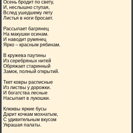
Осень бродит по свету,
И, неслышно ступая,
Вслед ушедшему лету
Листья в ноги бросает.
Рассыпает багрянец
На макушки осинам.
И наводит румянец
Ярко – красным рябинам.
В кружева паутины
Из серебряных нитей
Обряжает старинный
Замок, полный открытий.
Ткет ковры расписные
Из листвы у дорожки.
И богатства лесные
Насыпает в лукошки.
Клюквы яркие бусы
Дарит кочкам мохнатым,
С удивительным вкусом
Украшая палаты.