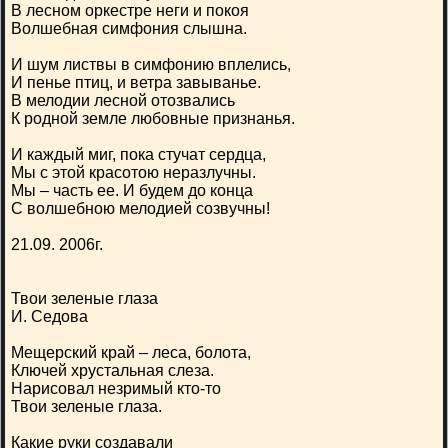
В лесном оркестре неги и покоя
Волшебная симфония слышна.
И шум листвы в симфонию вплелись,
И пенье птиц, и ветра завыванье.
В мелодии лесной отозвались
К родной земле любовные признанья.
И каждый миг, пока стучат сердца,
Мы с этой красотою неразлучны.
Мы – часть ее. И будем до конца
С волшебною мелодией созвучны!
21.09. 2006г.
Твои зеленые глаза
И. Седова
Мещерский край – леса, болота,
Ключей хрустальная слеза.
Нарисовал незримый кто-то
Твои зеленые глаза.
Какие руки создавали