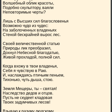
Волшебный облик красоты,
Подобно скульптору, ваяли
Неповторимые черты?
Лишь с Высших сил благословенья
Возможно чудо из чудес:
На заболоченных владеньях
Стеной бескрайней вырос лес.
Своей величественной статью
Природы лик преобразил,
Дохнул Небесной благодатью,
Живой прохладой, полной сил.
Когда вхожу в твои владенья,
Себя я чувствую в Раю.
И, наслаждаясь птичьим пеньем,
Тихонько, чуть дыша, стою.
Земля Мещеры, ты – святая!
Наследство дедов и отцов.
Пусть не скудеет кладовая
Твоих задумчивых лесов!
Взываю к разуму людскому