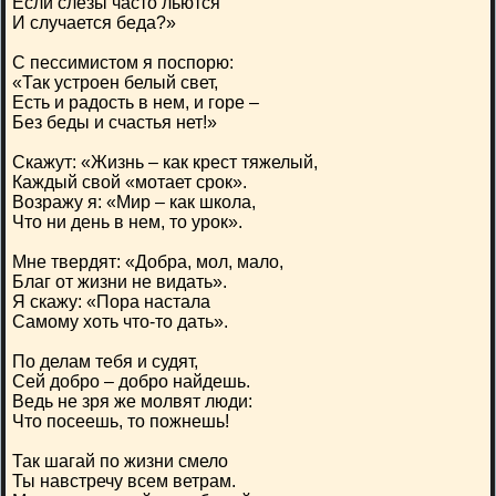
Если слезы часто льются
И случается беда?»
С пессимистом я поспорю:
«Так устроен белый свет,
Есть и радость в нем, и горе –
Без беды и счастья нет!»
Скажут: «Жизнь – как крест тяжелый,
Каждый свой «мотает срок».
Возражу я: «Мир – как школа,
Что ни день в нем, то урок».
Мне твердят: «Добра, мол, мало,
Благ от жизни не видать».
Я скажу: «Пора настала
Самому хоть что-то дать».
По делам тебя и судят,
Сей добро – добро найдешь.
Ведь не зря же молвят люди:
Что посеешь, то пожнешь!
Так шагай по жизни смело
Ты навстречу всем ветрам.