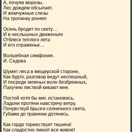
А, почуяв морозы,
Лес дождем обсыпает.
И жемчужные слезы
На тропинку роняет.
Осень бродит по свету…
И в неслышных движеньях
Отблеск теплого лета
И его отраженье…
Волшебная симфония.
И. Седова
Шумят леса в мещерской стороне,
Как будто, разговор ведут неспешный,
И посреди зеленых волн безбрежных,
Пахучею листвой кивают мне.
Постой хотя бы миг, остановись,
Ладони протяни навстречу ветру,
Почувствуй брызги солнечного света,
Губами до травинки дотянись.
Как гордо торжествует тишина!
Как сладостно ликует все живое!