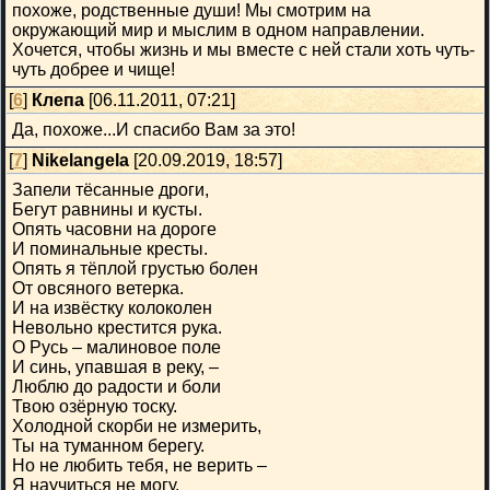
похоже, родственные души! Мы смотрим на
окружающий мир и мыслим в одном направлении.
Хочется, чтобы жизнь и мы вместе с ней стали хоть чуть-
чуть добрее и чище!
[
6
]
Клепа
[06.11.2011, 07:21]
Да, похоже...И спасибо Вам за это!
[
7
]
Nikelangela
[20.09.2019, 18:57]
Запели тёсанные дроги,
Бегут равнины и кусты.
Опять часовни на дороге
И поминальные кресты.
Опять я тёплой грустью болен
От овсяного ветерка.
И на извёстку колоколен
Невольно крестится рука.
О Русь ‒ малиновое поле
И синь, упавшая в реку, ‒
Люблю до радости и боли
Твою озёрную тоску.
Холодной скорби не измерить,
Ты на туманном берегу.
Но не любить тебя, не верить ‒
Я научиться не могу.