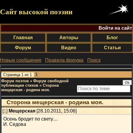
Сайт высокой поэзии
Войти на сайт
Главная
Авторы
Блог
Форум
Видео
Статьи
Новые сообщения
·
Правила форума
·
Поиск
;
1
Страница
1
из
1
Форум поэтов
»
Форум свободной
публикации стихов
»
Сторона
мещерская - родина моя.
Сторона мещерская - родина моя.
[
1
]
Мещерская
[28.10.2011, 15:06]
Осень бродит по свету…
И. Седова