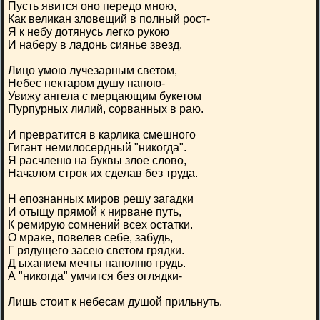
Пусть явится оно передо мною,
Как великан зловещий в полный рост-
Я к небу дотянусь легко рукою
И наберу в ладонь сиянье звезд.
Лицо умою лучезарным светом,
Небес нектаром душу напою-
Увижу ангела с мерцающим букетом
Пурпурных лилий, сорванных в раю.
И превратится в карлика смешного
Гигант немилосердный "никогда".
Я расчленю на буквы злое слово,
Началом строк их сделав без труда.
Н епознанных миров решу загадки
И отыщу прямой к нирване путь,
К ремирую сомнений всех остатки.
О мраке, повелев себе, забудь,
Г рядущего засею светом грядки.
Д ыханием мечты наполню грудь.
А "никогда" умчится без оглядки-
Лишь стоит к небесам душой прильнуть.