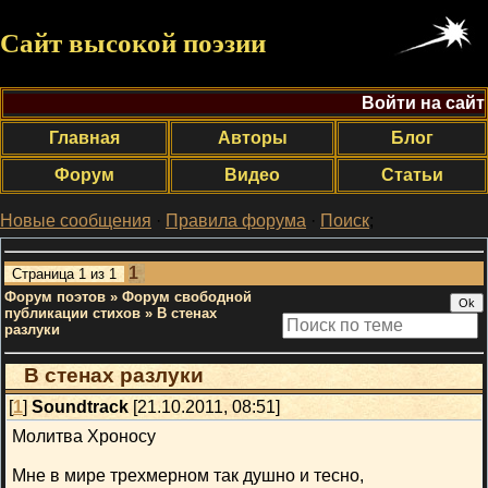
Сайт высокой поэзии
Войти на сайт
Главная
Авторы
Блог
Форум
Видео
Статьи
Новые сообщения
·
Правила форума
·
Поиск
;
1
Страница
1
из
1
Форум поэтов
»
Форум свободной
публикации стихов
»
В стенах
разлуки
В стенах разлуки
[
1
]
Soundtrack
[21.10.2011, 08:51]
Молитва Хроносу
Мне в мире трехмерном так душно и тесно,