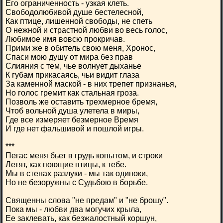
Его ограниченность - узкая клеть.
Свободолюбивой душе бестелесной,
Как птице, лишенной свободы, не спеть
О нежной и страстной любви во весь голос,
Любимое имя вовсю прокричав.
Прими же в обитель свою меня, Хронос,
Спаси мою душу от мира без прав
Слияния с тем, чье волнует дыханье
К губам прикасаясь, чьи видит глаза
За каменной маской - в них трепет признанья,
Но голос гремит как стальная гроза.
Позволь же оставить трехмерное бремя,
Чтоб вольной душа улетела в миры,
Где все измеряет безмерное Время
И где нет фальшивой и пошлой игры.
***
Пегас меня бьет в грудь копытом, и строки
Летят, как поющие птицы, к тебе.
Мы в стенах разлуки - мы так одиноки,
Но не безоружны с Судьбою в борьбе.
Священны слова "не предам" и "не брошу".
Пока мы - любви два могучих крыла,
Ее заклевать, как безжалостный коршун,