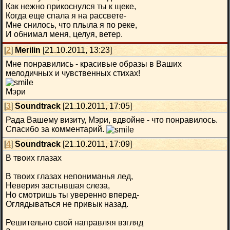
Как нежно прикоснулся ты к щеке,
Когда еще спала я на рассвете-
Мне снилось, что плыла я по реке,
И обнимал меня, целуя, ветер.
[
2
]
Merilin
[21.10.2011, 13:23]
Мне понравились - красивые образы в Ваших
мелодичных и чувственных стихах!
Мэри
[
3
]
Soundtrack
[21.10.2011, 17:05]
Рада Вашему визиту, Мэри, вдвойне - что понравилось.
Спасибо за комментарий.
[
4
]
Soundtrack
[21.10.2011, 17:09]
В твоих глазах
В твоих глазах непониманья лед,
Неверия застывшая слеза,
Но смотришь ты уверенно вперед-
Оглядываться не привык назад.
Решительно свой направляя взгляд