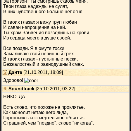
За горизонт, ты смотришь сквозь меня.
Твои глаза надежды не сулят,
В них чувственного больше нет огня.
В твоих глазах я вижу труп любви
И саван непрощения на ней.
Ты храм Забвения возводишь на крови
Из сердца моего в душе своей.
Все позади. Я в омуте тоски
Замаливаю свой невинный грех.
В твоих глазах - пустынные пески,
Безжалостный и равнодушный смех.
[
5
]
Данте
[21.10.2011, 18:09]
Здорово!
[
6
]
Soundtrack
[25.10.2011, 03:22]
НИКОГДА
Есть слово, что похоже на проклятье,
Как монолит нетающего льда,
Горгоньих глаз смертельное объятье-
Страшней, чем "поздно", слово "никогда".