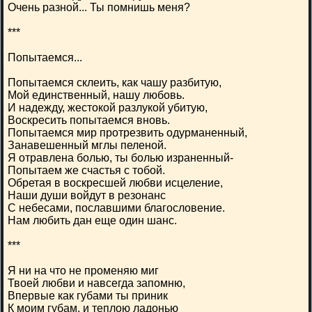
Очень разной... Ты помнишь меня?
***
Попытаемся...
Попытаемся склеить, как чашу разбитую,
Мой единственный, нашу любовь.
И надежду, жестокой разлукой убитую,
Воскресить попытаемся вновь.
Попытаемся мир протрезвить одурманенный,
Занавешенный мглы пеленой.
Я отравлена болью, ты болью израненный-
Попытаем же счастья с тобой.
Обретая в воскресшей любви исцеление,
Наши души войдут в резонанс
С небесами, пославшими благословение.
Нам любить дан еще один шанс.
***
Я ни на что не променяю миг
Твоей любви и навсегда запомню,
Впервые как губами ты приник
К моим губам, и теплою ладонью