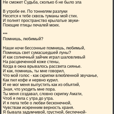
Не сможет Судьба, сколько б не было зла
В утробе ее. По тоннелям разлуки
Несется к тебе сквозь туманы мой стих.
И полнят пространство крылатые звуки-
Поющие птицы печалей моих.
***
Помнишь, любимый?
Наши ночи бессонные помнишь, любимый,
Помнишь свет сумасшедшей луны?
И как солнечный зайчик играл шаловливый
На расцвеченной коже стены,
Когда в окна врывалось рассвета сиянье.
И как, помнишь, ты мне говорил,
Что мой голос - как скрипки влюбленной звучанье,
Как пил кофе и нервно курил.
И не мог меня выпустить как из объятий,
Зная, что уходить мне пора.
Ты меня создавал, словно скрипку Амати,
Чтоб я пела с утра до утра.
И я пела тебе о любви бесконечной,
Чувствам искренним верность храня.
Я бывала задумчивой, грустной, беспечной-