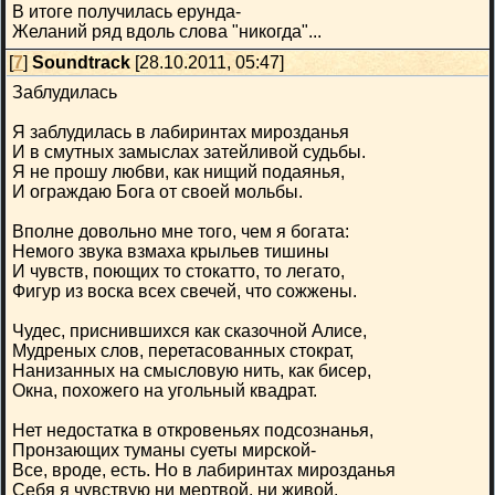
В итоге получилась ерунда-
Желаний ряд вдоль слова "никогда"...
[
7
]
Soundtrack
[28.10.2011, 05:47]
Заблудилась
Я заблудилась в лабиринтах мирозданья
И в смутных замыслах затейливой судьбы.
Я не прошу любви, как нищий подаянья,
И ограждаю Бога от своей мольбы.
Вполне довольно мне того, чем я богата:
Немого звука взмаха крыльев тишины
И чувств, поющих то стокатто, то легато,
Фигур из воска всех свечей, что сожжены.
Чудес, приснившихся как сказочной Алисе,
Мудреных слов, перетасованных стократ,
Нанизанных на смысловую нить, как бисер,
Окна, похожего на угольный квадрат.
Нет недостатка в откровеньях подсознанья,
Пронзающих туманы суеты мирской-
Все, вроде, есть. Но в лабиринтах мирозданья
Себя я чувствую ни мертвой, ни живой.