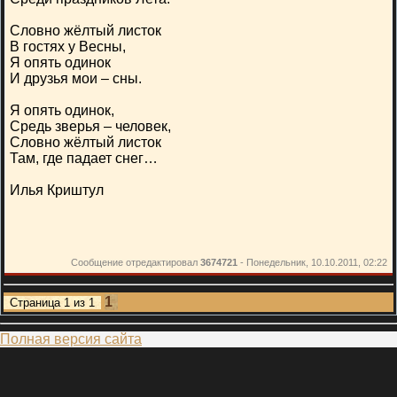
Словно жёлтый листок
В гостях у Весны,
Я опять одинок
И друзья мои – сны.
Я опять одинок,
Средь зверья – человек,
Словно жёлтый листок
Там, где падает снег…
Илья Криштул
Сообщение отредактировал
3674721
-
Понедельник, 10.10.2011, 02:22
1
Страница
1
из
1
Полная версия сайта