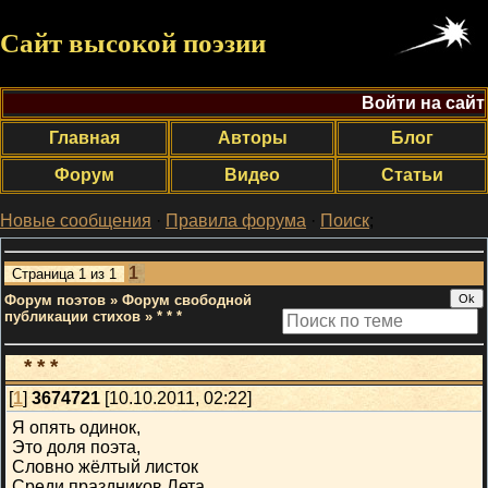
Сайт высокой поэзии
Войти на сайт
Главная
Авторы
Блог
Форум
Видео
Статьи
Новые сообщения
·
Правила форума
·
Поиск
;
1
Страница
1
из
1
Форум поэтов
»
Форум свободной
публикации стихов
»
* * *
* * *
[
1
]
3674721
[10.10.2011, 02:22]
Я опять одинок,
Это доля поэта,
Словно жёлтый листок
Среди праздников Лета.