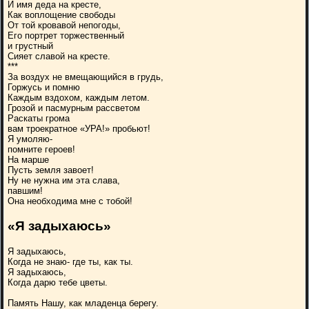
И имя деда на кресте,
Как воплощение свободы
От той кровавой непогоды,
Его портрет торжественный
и грустный
Сияет славой на кресте.
***
За воздух не вмещающийся в грудь,
Горжусь и помню
Каждым вздохом, каждым летом.
Грозой и пасмурным рассветом
Раскаты грома
вам троекратное «УРА!» пробьют!
Я умоляю-
помните героев!
На марше
Пусть земля завоет!
Ну не нужна им эта слава,
павшим!
Она необходима мне с тобой!
«Я задыхаюсь»
Я задыхаюсь,
Когда не знаю- где ты, как ты.
Я задыхаюсь,
Когда дарю тебе цветы.
Память Нашу, как младенца берегу.