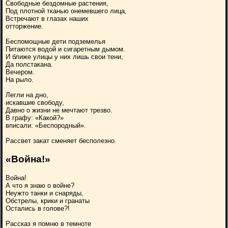
Свободные бездомные растения,
Под плотной тканью онемевшего лица,
Встречают в глазах наших
отторжение.
Беспомощные дети подземелья
Питаются водой и сигаретным дымом.
И ближе улицы у них лишь свои тени,
Да полстакана.
Вечером.
На рыло.
Легли на дно,
искавшие свободу,
Давно о жизни не мечтают трезво.
В графу: «Какой?»
вписали: «Беспородный».
Рассвет закат сменяет бесполезно.
«Война!»
Война!
А что я знаю о войне?
Неужто танки и снаряды,
Обстрелы, крики и гранаты
Остались в голове?!
Рассказ я помню в темноте