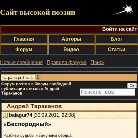
Сайт высокой поэзии
Войти на сайт
Главная
Авторы
Блог
Форум
Видео
Статьи
Новые сообщения
·
Правила форума
·
Поиск
;
1
Страница
1
из
1
Форум поэтов
»
Форум свободной
публикации стихов
»
Андрей
Тараканов
Андрей Тараканов
[
1
]
balagur74
[30.09.2011, 22:08]
«Беспородный»
Разбиты судьбы и замучены сердца.