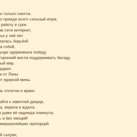
то только смогла.
но прежде всего сильный игрок,
работу в срок.
м сети интернет,
ьи у неё нет.
малась борьбой
а собой,
унде одерживала победу
сторонний могла поддерживать беседу.
ный мир.
одарил.
ти от Лины
от ядерной мины.
ь сплетни и враки.
ойти к заветной дверце,
а, верила и ждала,
и даже её надежда покинула.
ь и без эмоций!
овершеннейших пропорций.
й сыгран,