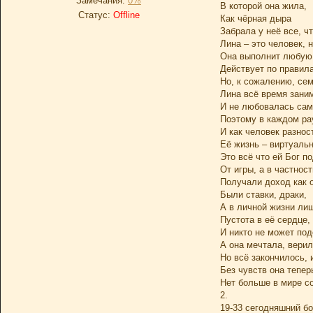
Замечания:
0%
В которой она жила,
Статус:
Offline
Как чёрная дыра
Забрала у неё все, ч
Лина – это человек, 
Она выполнит любую 
Действует по правила
Но, к сожалению, сем
Лина всё время зани
И не любовалась сам
Поэтому в каждом ра
И как человек разно
Её жизнь – виртуаль
Это всё что ей Бог п
От игры, а в частнос
Получали доход как 
Были ставки, драки,
А в личной жизни лиш
Пустота в её сердце,
И никто не может под
А она мечтала, верил
Но всё закончилось, 
Без чувств она тепер
Нет больше в мире с
2.
19-33 сегодняшний бо