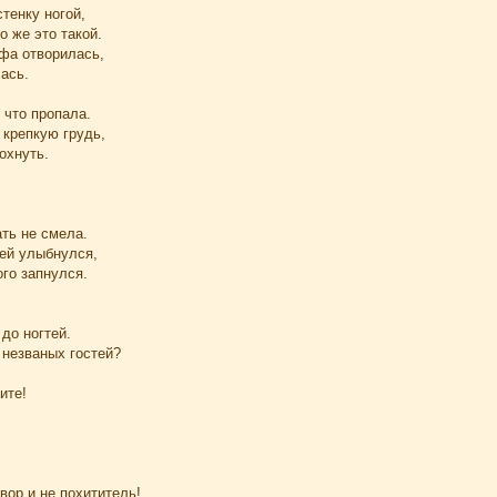
тенку ногой,
о же это такой.
фа отворилась,
ась.
 что пропала.
 крепкую грудь,
охнуть.
ть не смела.
ей улыбнулся,
го запнулся.
до ногтей.
 незваных гостей?
ите!
 вор и не похититель!