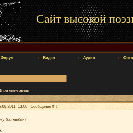
Сайт высокой поэз
Форум
Видео
Аудио
Фото
й или просто любви
.09.2011, 13:08 | Сообщение #
1
ку без любви?
,