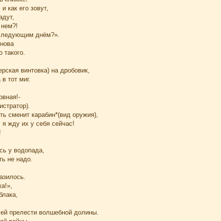
 и как его зовут,
адут,
 нем?!
 следующим днём?».
нова
о такого.
рская винтовка) на дробовик,
в тот миг.
,
рвная!-
истратор).
ть сменит карабин*(вид оружия),
 я жду их у себя сейчас!
!
сь у водопада,
ь не надо.
азилось.
а!»,
блака,
сей прелести волшебной долины.