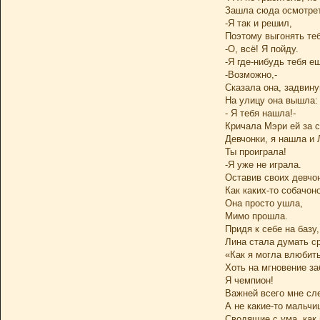
Зашла сюда осмотрет
-Я так и решил,
Поэтому выгонять те
-О, всё! Я пойду.
-Я где-нибудь тебя е
-Возможно,-
Сказала она, задвину
На улицу она вышла:
- Я тебя нашла!-
Кричала Мэри ей за с
Девчонки, я нашла и 
Ты проиграла!
-Я уже не играла.
Оставив своих девчо
Как каких-то собачон
Она просто ушла,
Мимо прошла.
Придя к себе на базу,
Лина стала думать ср
«Как я могла влюбит
Хоть на мгновение з
Я чемпион!
Важней всего мне сл
А не какие-то мальчи
Сводящие с ума, как 