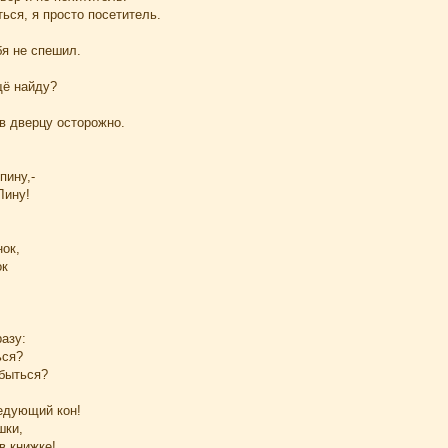
ься, я просто посетитель.
бя не спешил.
щё найду?
в дверцу осторожно.
пину,-
Лину!
нок,
ок
азу:
ься?
абыться?
едующий кон!
шки,
в книжке!