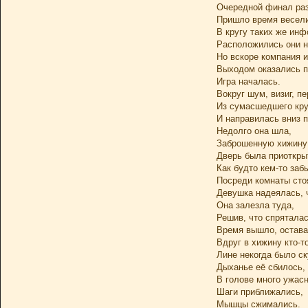
Очередной финал раз
Пришло время весели
В кругу таких же ин
Расположились они н
Но вскоре компания и
Выходом оказались п
Игра началась.
Вокруг шум, визиг, пе
Из сумасшедшего кру
И направилась вниз п
Недолго она шла,
Заброшенную хижину
Дверь была приоткры
Как будто кем-то заб
Посреди комнаты сто
Девушка надеялась, 
Она залезла туда,
Решив, что спряталас
Время вышло, остава
Вдруг в хижину кто-т
Лине некогда было ск
Дыханье её сбилось,
В голове много ужас
Шаги приближались,
Мышцы сжимались.