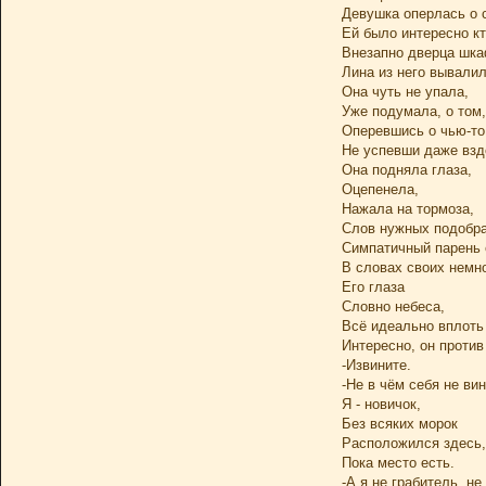
Девушка оперлась о с
Ей было интересно кт
Внезапно дверца шка
Лина из него вывалил
Она чуть не упала,
Уже подумала, о том,
Оперевшись о чью-то
Не успевши даже взд
Она подняла глаза,
Оцепенела,
Нажала на тормоза,
Слов нужных подобра
Симпатичный парень 
В словах своих немно
Его глаза
Словно небеса,
Всё идеально вплоть 
Интересно, он против
-Извините.
-Не в чём себя не вин
Я - новичок,
Без всяких морок
Расположился здесь,
Пока место есть.
-А я не грабитель, не