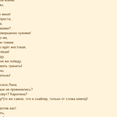
той войны
ны,
 меня!
проста,
а.
такими?
овершенно чужими!
о им,
он томим.
о идёт жестокая,
лёкая!
ду,
ня же победу.
вать гранаты!
ны.
уальны!
осила Лина.
ные не провинились?
зовут? Каролина?
р*(то же самое, что и снайпер, только от слова кемпа)!
ротив вас!
ть,