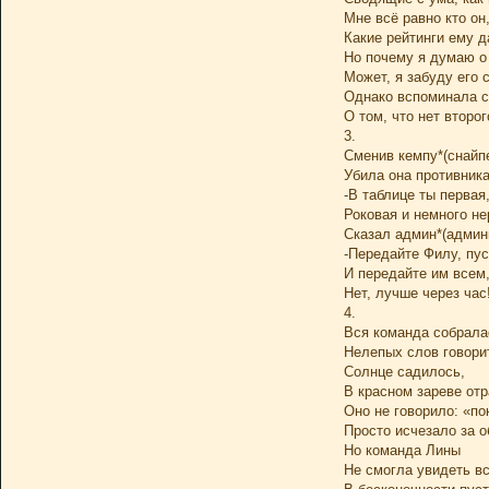
Мне всё равно кто он,
Какие рейтинги ему д
Но почему я думаю о
Может, я забуду его
Однако вспоминала с
О том, что нет второг
3.
Сменив кемпу*(снайпе
Убила она противника 
-В таблице ты первая
Роковая и немного не
Сказал админ*(админ
-Передайте Филу, пус
И передайте им всем,
Нет, лучше через час
4.
Вся команда собрала
Нелепых слов говорит
Солнце садилось,
В красном зареве отр
Оно не говорило: «пок
Просто исчезало за о
Но команда Лины
Не смогла увидеть в