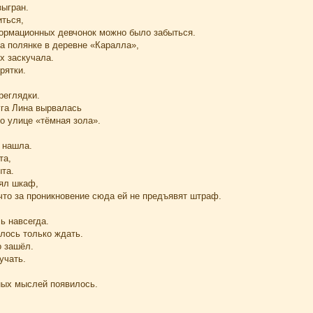
ыгран.
ться,
формационных девчонок можно было забыться.
а полянке в деревне «Каралла»,
х заскучала.
рятки.
реглядки.
га Лина вырвалась
о улице «тёмная зола».
 нашла.
та,
ыта.
ял шкаф,
что за проникновение сюда ей не предъявят штраф.
ь навсегда.
лось только ждать.
о зашёл.
учать.
ных мыслей появилось.