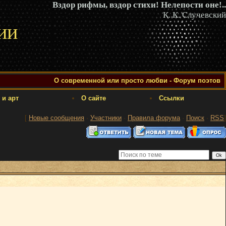
Вздор рифмы, вздор стихи! Нелепости оне!..
К. К. Случевский
ии
О современной или просто любви - Форум поэтов
 и арт
О сайте
Ссылки
[
Новые сообщения
·
Участники
·
Правила форума
·
Поиск
·
RSS
]