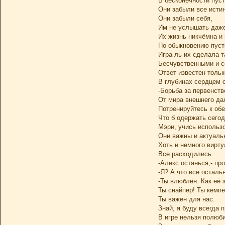
В бесконечности пус
Они забыли все исти
Они забыли себя,
Им не услышать даже
Их жизнь никчёмна и 
По обыкновению пуст
Игра ль их сделала 
Бесчувственными и с
Ответ известен тольк
В глубинах сердцем 
-Борьба за первенств
От мира внешнего да
Потренируйтесь к обе
Что б одержать сегод
Мэри, учись использо
Они важны и актуаль
Хоть и немного вирт
Все расходились.
-Алекс останься,- пр
-Я? А что все осталь
-Ты влюблён. Как её 
Ты снайпер! Ты кемпе
Ты важен для нас.
Знай, я буду всегда п
В игре нельзя полюби