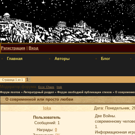
Регистрация
|
Вход
Главная
Авторы
Блог
1
Страница
1
из
1
Модератор форума:
,
Ecce_Chaos
Inok
Форум поэтов
»
Литературный раздел
»
Форум свободной публикации стихов
»
О современно
О современной или просто любви
loka
Дата: Понедельник, 26
Две Войны.
Пользователь
современному челове
Сообщений:
1
1.
Награды:
0
Информационная игра