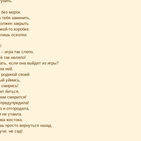
губить.
 без морок.
 тебя заменить,
должен закрыть.
кой-то коробке,
 лишь осколки.
!
 – игра так слепо,
ё так нелепо!
ать, если она выйдет из игры?
за ней.
 родиной своей.
ый уймись,
 смирись!
ет биться,
чем смерится!
я предупредила!
о и отгородила,
я не утаила.
ва жестока.
шь просто вернуться назад.
уче, не сад!