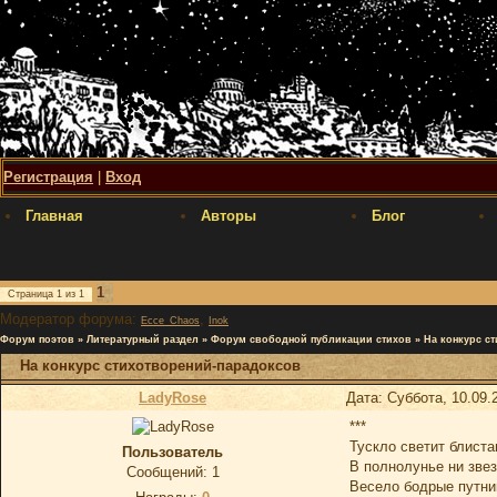
Регистрация
|
Вход
Главная
Авторы
Блог
1
Страница
1
из
1
Модератор форума:
,
Ecce_Chaos
Inok
Форум поэтов
»
Литературный раздел
»
Форум свободной публикации стихов
»
На конкурс с
На конкурс стихотворений-парадоксов
LadyRose
Дата: Суббота, 10.09.
***
Тускло светит блист
Пользователь
В полнолунье ни звез
Сообщений:
1
Весело бодрые путни