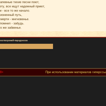
апевные тихие песни поют,
ету, все ищут надежный приют,
и - все то же начало.
жизненный путь,
мерти - мнгновенье.
апомнил - забудь.
то же забвенье.
тихотворений-парадоксов
18+
При использовании материалов гиперссыл