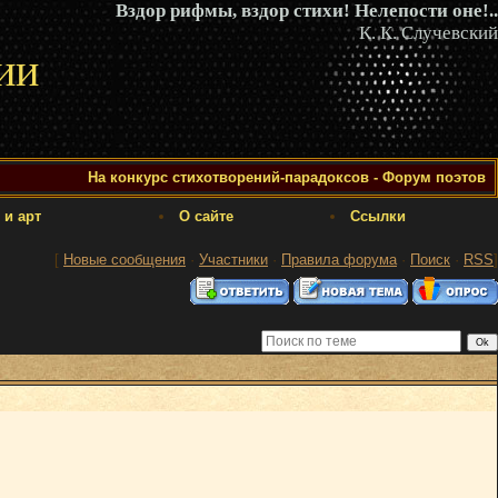
Вздор рифмы, вздор стихи! Нелепости оне!..
К. К. Случевский
ии
На конкурс стихотворений-парадоксов - Форум поэтов
 и арт
О сайте
Ссылки
[
Новые сообщения
·
Участники
·
Правила форума
·
Поиск
·
RSS
]