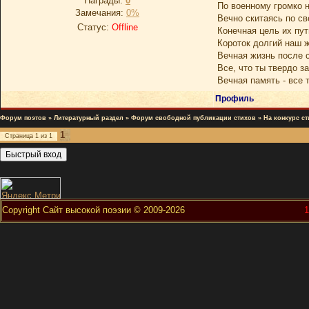
Награды:
0
По военному громко н
Замечания:
0%
Вечно скитаясь по св
Статус:
Offline
Конечная цель их пут
Короток долгий наш 
Вечная жизнь после с
Все, что ты твердо з
Вечная память - все 
Профиль
Форум поэтов
»
Литературный раздел
»
Форум свободной публикации стихов
»
На конкурс с
1
Страница
1
из
1
Copyright Сайт высокой поэзии © 2009-2026