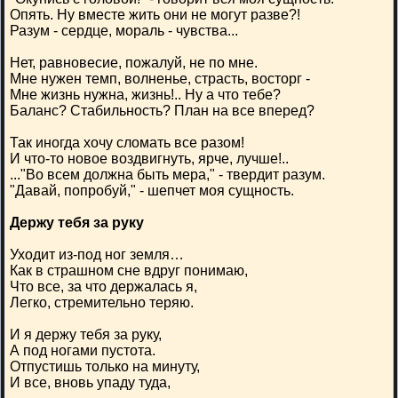
Опять. Ну вместе жить они не могут разве?!
Разум - сердце, мораль - чувства...
Нет, равновесие, пожалуй, не по мне.
Мне нужен темп, волненье, страсть, восторг -
Мне жизнь нужна, жизнь!.. Ну а что тебе?
Баланс? Стабильность? План на все вперед?
Так иногда хочу сломать все разом!
И что-то новое воздвигнуть, ярче, лучше!..
..."Во всем должна быть мера," - твердит разум.
"Давай, попробуй," - шепчет моя сущность.
Держу тебя за руку
Уходит из-под ног земля…
Как в страшном сне вдруг понимаю,
Что все, за что держалась я,
Легко, стремительно теряю.
И я держу тебя за руку,
А под ногами пустота.
Отпустишь только на минуту,
И все, вновь упаду туда,