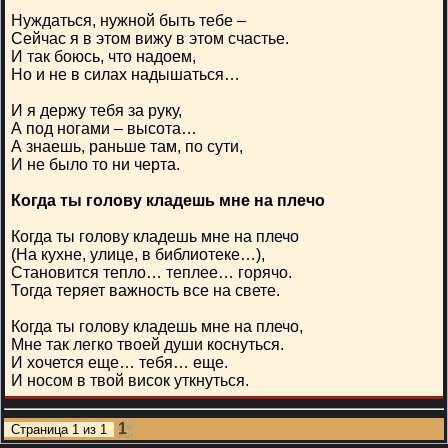
Нуждаться, нужной быть тебе –
Сейчас я в этом вижу в этом счастье.
И так боюсь, что надоем,
Но и не в силах надышаться…
И я держу тебя за руку,
А под ногами – высота…
А знаешь, раньше там, по сути,
И не было то ни черта.
Когда ты голову кладешь мне на плечо
Когда ты голову кладешь мне на плечо
(На кухне, улице, в библиотеке…),
Становится тепло… теплее… горячо.
Тогда теряет важность все на свете.
Когда ты голову кладешь мне на плечо,
Мне так легко твоей души коснуться.
И хочется еще… тебя… еще.
И носом в твой висок уткнуться.
1
Страница
1
из
1