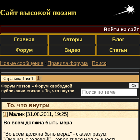
Сайт высокой поэзии
Войти на сайт
Главная
Авторы
Блог
Форум
Видео
Статьи
Новые сообщения
·
Правила форума
·
Поиск
;
1
Страница
1
из
1
Форум поэтов
»
Форум свободной
публикации стихов
»
То, что внутри
То, что внутри
[
1
]
Малик
[31.08.2011, 19:25]
Во всем должна быть мера
"Во всем должна быть мера," - сказал разум.
"Окунись с головой!" - говорит вся моя сущность.