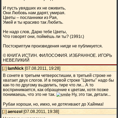
И пусть увядших их не оживить,
Они Любовь нам дарят, умирая.
Цветы – посланники из Рая,
Умей и ты красиво так Любить.
Не надо слов, Дарю тебе Цветы,
Что говорят они, поймёшь ли ты? (1991г.)
Постскриптум произведения нигде не публикуется.
© КНИГА ИСТИН. ФИЛОСОФИЯ. ИЗБРАННОЕ. ИГОРЬ
НЕВЕЛИКИЙ
[
2
]
IamNick
[07.08.2011, 19:28]
В сонете в третьем четверостишии, в третьей строке не
хватает двух слогов. И в первой строке "Цветы" надо бы
как-то по другому выделить, тире что ли... А то
воспринимается, как обращение к цветам, хотя позже
понимаешь, что это не так.
Ну, это так, детали...
Рубаи хороши, но, имхо, не дотягивают до Хайяма!
[
3
]
aerozol
[07.08.2011, 19:38]