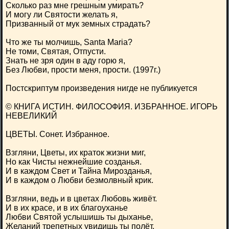
Сколько раз мне грешным умирать?
И могу ли Святости желать я,
Призванный от мук земных страдать?
Что же ты молчишь, Santa Maria?
Не томи, Святая, Отпусти.
Знать не зря один в аду горю я,
Без Любви, прости меня, прости. (1997г.)
Постскриптум произведения нигде не публикуется
© КНИГА ИСТИН. ФИЛОСОФИЯ. ИЗБРАННОЕ. ИГОРЬ
НЕВЕЛИКИЙ
ЦВЕТЫ. Сонет. Избранное.
Взгляни, Цветы, их краток жизни миг,
Но как Чисты нежнейшие созданья.
И в каждом Свет и Тайна Мирозданья,
И в каждом о Любви безмолвный крик.
Взгляни, ведь и в цветах Любовь живёт.
И в их красе, и в их благоуханье
Любви Святой услышишь ты дыханье,
Желаний трепетных увидишь ты полёт.