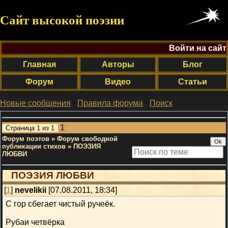
Сайт высокой поэзии
Войти на сайт
Главная
Авторы
Блог
Форум
Видео
Статьи
Новые сообщения
·
Правила форума
·
Поиск
;
1
Страница
1
из
1
Форум поэтов
»
Форум свободной
публикации стихов
»
ПОЭЗИЯ
ЛЮБВИ
ПОЭЗИЯ ЛЮБВИ
[
1
]
nevelikii
[07.08.2011, 18:34]
С гор сбегает чистый ручеёк.
Рубаи четвёрка